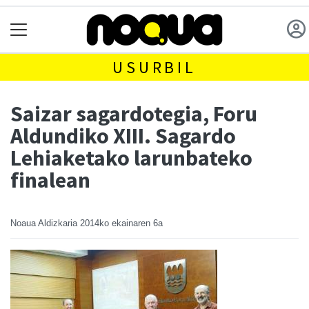
USURBIL
Saizar sagardotegia, Foru
Aldundiko XIII. Sagardo
Lehiaketako larunbateko
finalean
Noaua Aldizkaria
2014ko ekainaren 6a