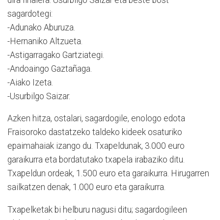
sagardotegi:
-Adunako Aburuza.
-Hernaniko Altzueta.
-Astigarragako Gartziategi.
-Andoaingo Gaztañaga.
-Aiako Izeta.
-Usurbilgo Saizar.
Azken hitza, ostalari, sagardogile, enologo edota
Fraisoroko dastatzeko taldeko kideek osaturiko
epaimahaiak izango du. Txapeldunak, 3.000 euro
garaikurra eta bordatutako txapela irabaziko ditu.
Txapeldun ordeak, 1.500 euro eta garaikurra. Hirugarren
sailkatzen denak, 1.000 euro eta garaikurra.
Txapelketak bi helburu nagusi ditu; sagardogileen