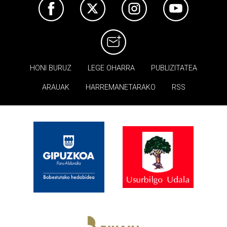
HONI BURUZ
LEGE OHARRA
PUBLIZITATEA
ARAUAK
HARREMANETARAKO
RSS