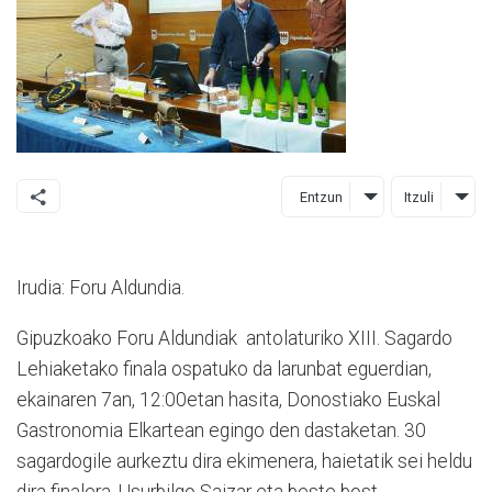
Entzun
Itzuli
Irudia: Foru Aldundia.
Gipuzkoako Foru Aldundiak antolaturiko XIII. Sagardo
Lehiaketako finala ospatuko da larunbat eguerdian,
ekainaren 7an, 12:00etan hasita, Donostiako Euskal
Gastronomia Elkartean egingo den dastaketan. 30
sagardogile aurkeztu dira ekimenera, haietatik sei heldu
dira finalera. Usurbilgo Saizar eta beste bost