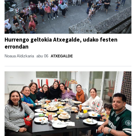
Hurrengo geltokia Atxegalde, udako festen
errondan
Noaua Aldizkaria
abu 06
ATXEGALDE