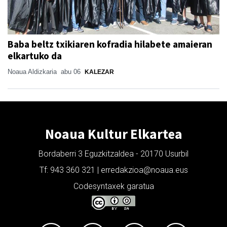
Baba beltz txikiaren kofradia hilabete amaieran
elkartuko da
Noaua Aldizkaria
abu 06
KALEZAR
Noaua Kultur Elkartea
Bordaberri 3 Eguzkitzaldea - 20170 Usurbil
Tf: 943 360 321 | erredakzioa@noaua.eus
Codesyntaxek garatua