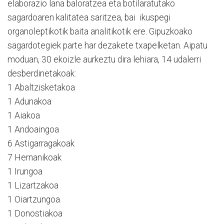
elaborazio lana baloratzea eta botilaratutako
sagardoaren kalitatea saritzea, bai ikuspegi
organoleptikotik baita analitikotik ere. Gipuzkoako
sagardotegiek parte har dezakete txapelketan. Aipatu
moduan, 30 ekoizle aurkeztu dira lehiara, 14 udalerri
desberdinetakoak:
1 Abaltzisketakoa
1 Adunakoa
1 Aiakoa
1 Andoaingoa
6 Astigarragakoak
7 Hernanikoak
1 Irungoa
1 Lizartzakoa
1 Oiartzungoa
1 Donostiakoa