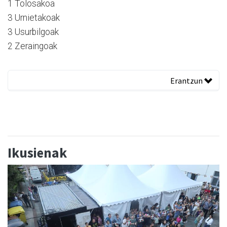
1 Tolosakoa
3 Urnietakoak
3 Usurbilgoak
2 Zeraingoak
Erantzun
Ikusienak