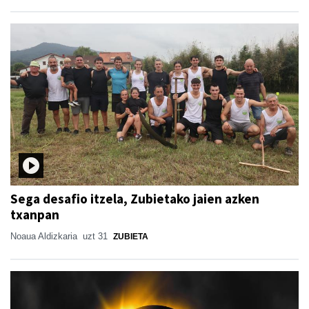
Sega desafio itzela, Zubietako jaien azken
txanpan
Noaua Aldizkaria
uzt 31
ZUBIETA