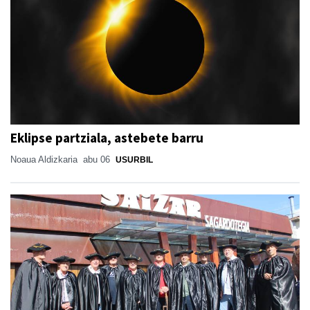
Eklipse partziala, astebete barru
Noaua Aldizkaria
abu 06
USURBIL