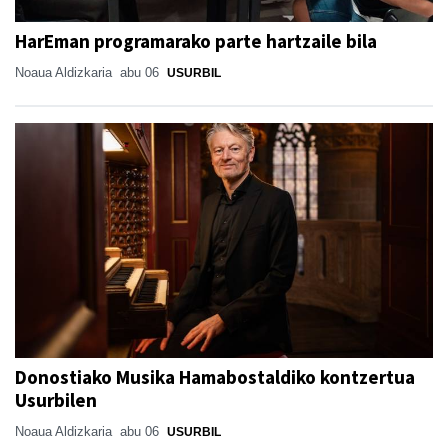
HarEman programarako parte hartzaile bila
Noaua Aldizkaria
abu 06
USURBIL
Donostiako Musika Hamabostaldiko kontzertua
Usurbilen
Noaua Aldizkaria
abu 06
USURBIL