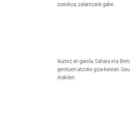
izatekoa, zalantzarik gabe.
Ikurrez ari garela, Sahara eta Bret
genituen atzoko giza-katean. Geure
Arakilen.