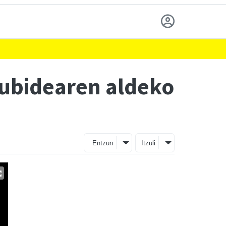
kubidearen aldeko
Entzun
Itzuli