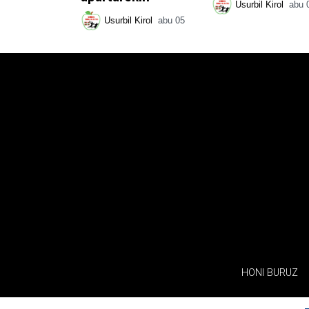
Usurbil Kirol
abu 
Usurbil Kirol
abu 05
HONI BURUZ