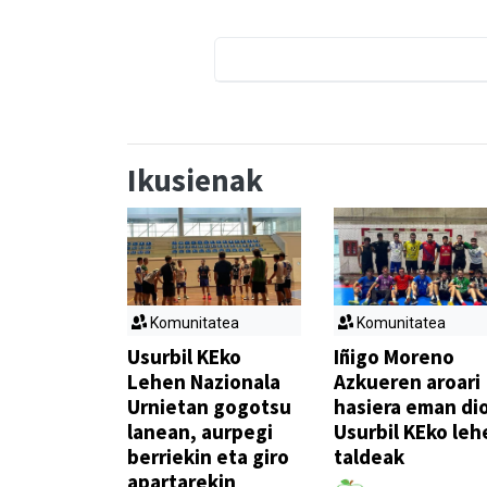
Ikusienak
Komunitatea
Komunitatea
Usurbil KEko
Iñigo Moreno
Lehen Nazionala
Azkueren aroari
Urnietan gogotsu
hasiera eman di
lanean, aurpegi
Usurbil KEko leh
berriekin eta giro
taldeak
apartarekin