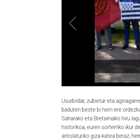
Usurbildar, zubietar eta aginagar
baduten beste bi herri ere ordezk
Saharako eta Bretainiako hiru la
historikoa, euren sorterriko ikur
antolaturiko giza-katea beraz, he