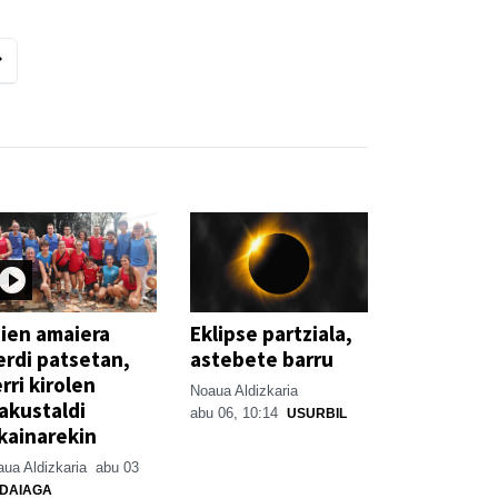
ien amaiera
Eklipse partziala,
erdi patsetan,
astebete barru
rri kirolen
Noaua Aldizkaria
akustaldi
abu 06, 10:14
USURBIL
kainarekin
ua Aldizkaria
abu 03
DAIAGA