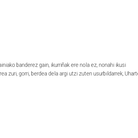
ainiako banderez gain, ikurriñak ere nola ez, nonahi ikusi
a zuri, gorri, berdea dela argi utzi zuten usurbildarrek, Uhart