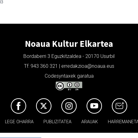
03
Noaua Kultur Elkartea
Bordaberri 3 Eguzkitzaldea - 20170 Usurbil
Tf: 943 360 321 | erredakzioa@noaua.eus
Codesyntaxek garatua
LEGE OHARRA
PUBLIZITATEA
ARAUAK
HARREMANET