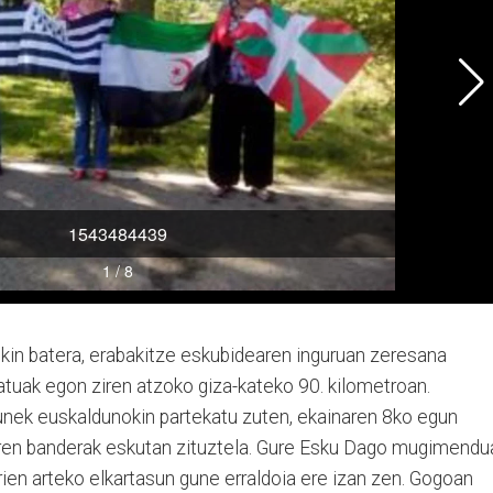
rekin batera, erabakitze eskubidearen inguruan zeresana
atuak egon ziren atzoko giza-kateko 90. kilometroan.
gunek euskaldunokin partekatu zuten, ekainaren 8ko egun
 diren banderak eskutan zituztela. Gure Esku Dago mugimendu
rrien arteko elkartasun gune erraldoia ere izan zen. Gogoan