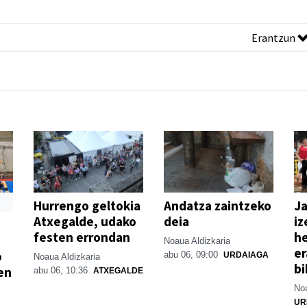
Erantzun
Hurrengo geltokia
Andatza zaintzeko
Ja
Atxegalde, udako
deia
iz
festen errondan
he
Noaua Aldizkaria
er
o
abu 06, 09:00
URDAIAGA
Noaua Aldizkaria
bi
en
abu 06, 10:36
ATXEGALDE
Noa
UR