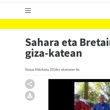
Sahara eta Bretai
giza-katean
Noaua Aldizkaria
2014ko ekainaren 9a