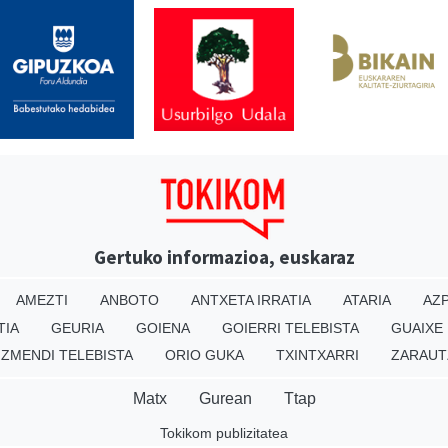
Gertuko informazioa, euskaraz
AMEZTI
ANBOTO
ANTXETA IRRATIA
ATARIA
AZP
TIA
GEURIA
GOIENA
GOIERRI TELEBISTA
GUAIXE
IZMENDI TELEBISTA
ORIO GUKA
TXINTXARRI
ZARAUT
Matx
Gurean
Ttap
Tokikom publizitatea