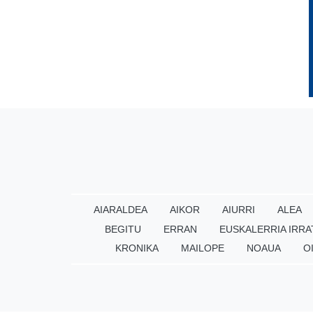
AIARALDEA
AIKOR
AIURRI
ALEA
BEGITU
ERRAN
EUSKALERRIA IRRA
KRONIKA
MAILOPE
NOAUA
O