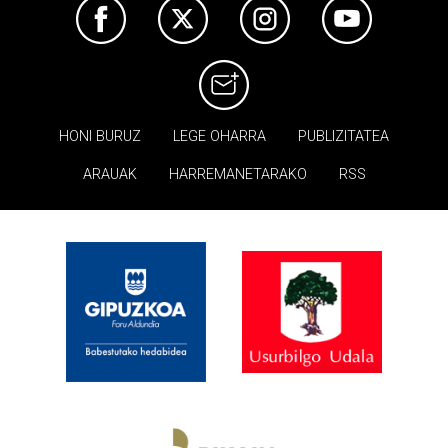
HONI BURUZ
LEGE OHARRA
PUBLIZITATEA
ARAUAK
HARREMANETARAKO
RSS