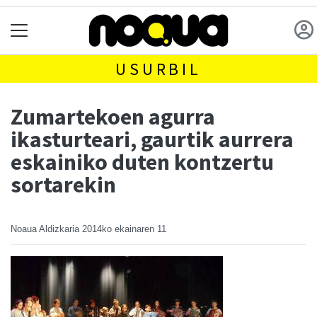
USURBIL
Zumartekoen agurra
ikasturteari, gaurtik aurrera
eskainiko duten kontzertu
sortarekin
Noaua Aldizkaria
2014ko ekainaren 11