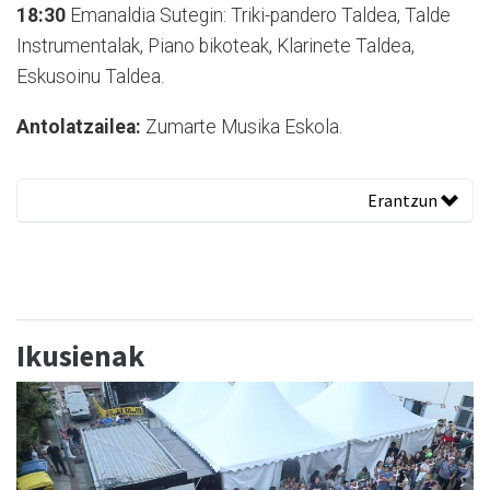
18:30
Emanaldia Sutegin: Triki-pandero Taldea, Talde
Instrumentalak, Piano bikoteak, Klarinete Taldea,
Eskusoinu Taldea.
Antolatzailea:
Zumarte Musika Eskola.
Erantzun
Ikusienak