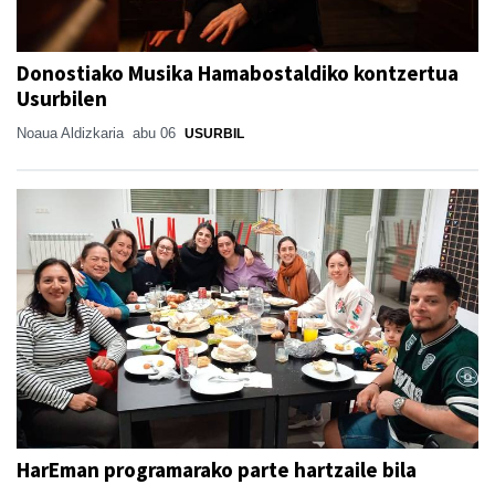
Donostiako Musika Hamabostaldiko kontzertua
Usurbilen
Noaua Aldizkaria
abu 06
USURBIL
HarEman programarako parte hartzaile bila