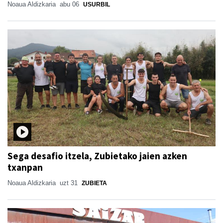
Noaua Aldizkaria
abu 06
USURBIL
Sega desafio itzela, Zubietako jaien azken
txanpan
Noaua Aldizkaria
uzt 31
ZUBIETA