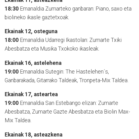
18:30
Emanaldia Zumarteko ganbaran: Piano, saxo eta
biolineko ikasle gaztetxoak.
Ekainak 12, osteguna
18:00
Emanaldia Udarregi Ikastolan: Zumarte Txiki
Abesbatza eta Musika Txokoko ikasleak.
Ekainak 16, astelehena
19:00
Emanaldia Sutegin: The Hastelehen´s,
Ganbarakada, Gitarrako Taldeak, Tronpeta-Mix Taldea.
Ekainak 17, asteartea
19:00
Emanaldia San Estebango elizan: Zumarte
Abesbatza, Zumarte Gazte Abesbatza eta Biolin Max-
Mix Taldea.
Ekainak 18, asteazkena