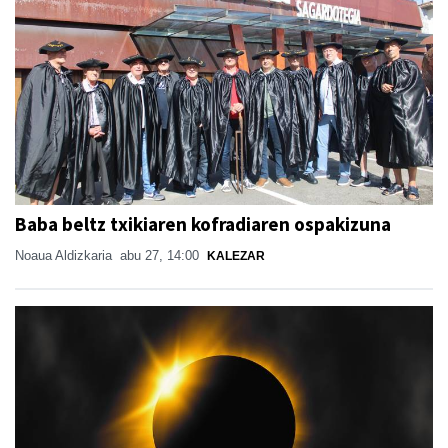
Baba beltz txikiaren kofradiaren ospakizuna
Noaua Aldizkaria
abu 27, 14:00
KALEZAR