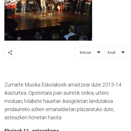
Entzun
Itzuli
Zumarte Musika Eskolakoek amaitzear dute 2013-14
ikasturtea. Oporretara joan aurretik ordea, urtero
moduan, hilabete hauetan ikasgeletan landutakoa
jendaurreko azken emanaldietan plazaratuko dute,
asteazken honetan hasita:
Ekainak 11, asteazkena