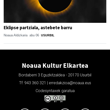
Eklipse partziala, astebete barru
Noaua Aldizkaria
abu 06
USURBIL
Noaua Kultur Elkartea
Bordaberri 3 Eguzkitzaldea - 20170 Usurbil
Tf: 943 360 321 | erredakzioa@noaua.eus
Codesyntaxek garatua