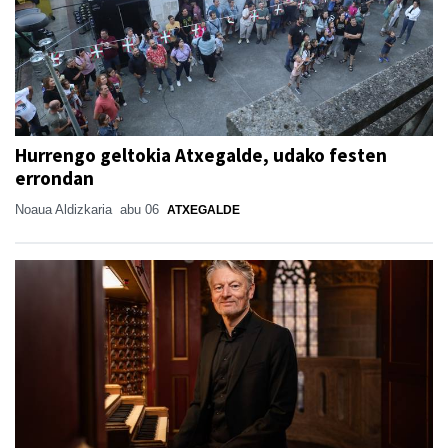
Hurrengo geltokia Atxegalde, udako festen
errondan
Noaua Aldizkaria
abu 06
ATXEGALDE