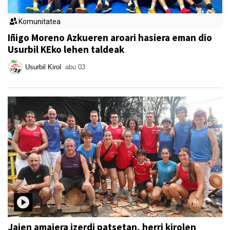
Komunitatea
Iñigo Moreno Azkueren aroari hasiera eman dio
Usurbil KEko lehen taldeak
Usurbil Kirol
abu 03
Jaien amaiera izerdi patsetan, herri kirolen