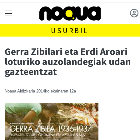
USURBIL
Gerra Zibilari eta Erdi Aroari
loturiko auzolandegiak udan
gazteentzat
Noaua Aldizkaria
2014ko ekainaren 12a