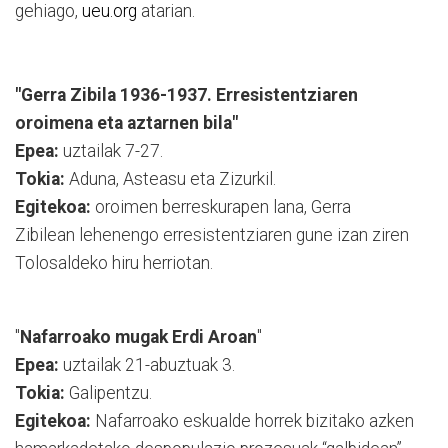
gehiago,
ueu.org
atarian.
"Gerra Zibila 1936-1937. Erresistentziaren
oroimena eta aztarnen bila"
Epea:
uztailak 7-27.
Tokia:
Aduna, Asteasu eta Zizurkil.
Egitekoa:
oroimen berreskurapen lana, Gerra
Zibilean lehenengo erresistentziaren gune izan ziren
Tolosaldeko hiru herriotan.
"
Nafarroako mugak Erdi Aroan
"
Epea:
uztailak 21-abuztuak 3.
Tokia:
Galipentzu.
Egitekoa:
Nafarroako eskualde horrek bizitako azken