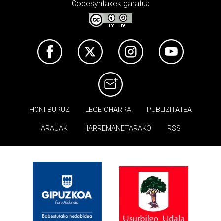
Codesyntaxek garatua
HONI BURUZ
LEGE OHARRA
PUBLIZITATEA
ARAUAK
HARREMANETARAKO
RSS