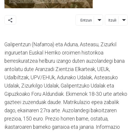
Entzun
Itzuli
Galipentzun (Nafarroa) eta Aduna, Asteasu, Zizurkil
inguruetan Euskal Herriko oroimen historikoa
berreskuratzea helburu izango duten auzolandegi bana
antolatu dute Aranzadi Zientzia Elkarteak, UEUk,
Udalbiltzak, UPV/EHUk, Adunako Udalak, Asteasuko
Udalak, Zizurkilgo Udalak, Galipentzuko Udalak eta
Gipuzkoako Foru Aldundiak. Ekimenok 18-30 urte arteko
gazteei zuzenduak daude. Matrikulazio epea zabalik
dago, ekainaren 27ra arte. Auzolandegi bakoitzaren
prezioa, 150 euro. Prezio horren barne, ostatua,
ikastaroaren barneko garraioa eta janaria. Informazio