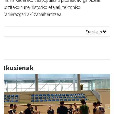
hamarkadetako despopulazio prozesuak “galbidean”
utzitako gune historiko eta arkitektoniko
“adierazgarriak” zaharberritzea.
Erantzun
Ikusienak