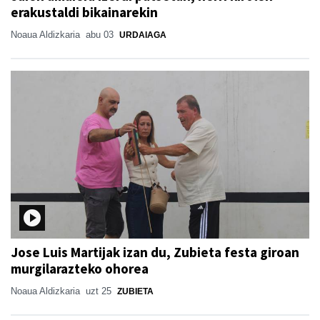
erakustaldi bikainarekin
Noaua Aldizkaria
abu 03
URDAIAGA
Jose Luis Martijak izan du, Zubieta festa giroan
murgilarazteko ohorea
Noaua Aldizkaria
uzt 25
ZUBIETA