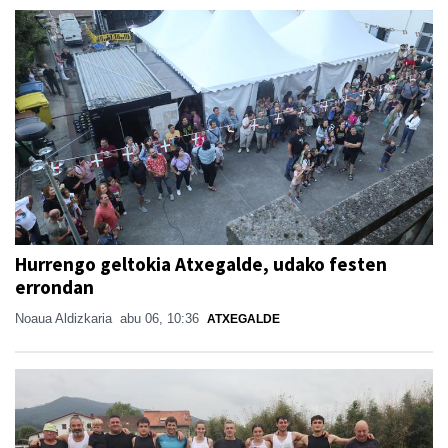
Hurrengo geltokia Atxegalde, udako festen
errondan
Noaua Aldizkaria
abu 06, 10:36
ATXEGALDE