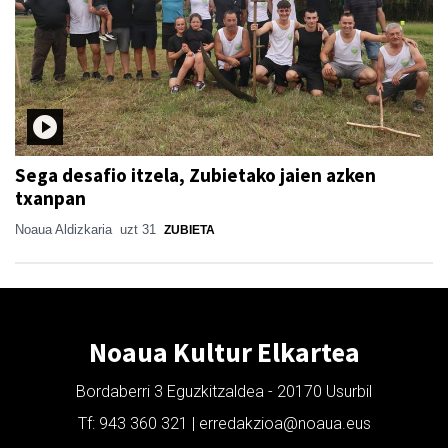
Sega desafio itzela, Zubietako jaien azken
txanpan
Noaua Aldizkaria
uzt 31
ZUBIETA
Noaua Kultur Elkartea
Bordaberri 3 Eguzkitzaldea - 20170 Usurbil
Tf: 943 360 321 | erredakzioa@noaua.eus