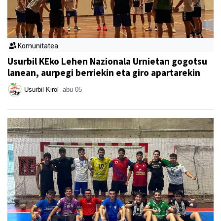
Komunitatea
Usurbil KEko Lehen Nazionala Urnietan gogotsu
lanean, aurpegi berriekin eta giro apartarekin
Usurbil Kirol
abu 05