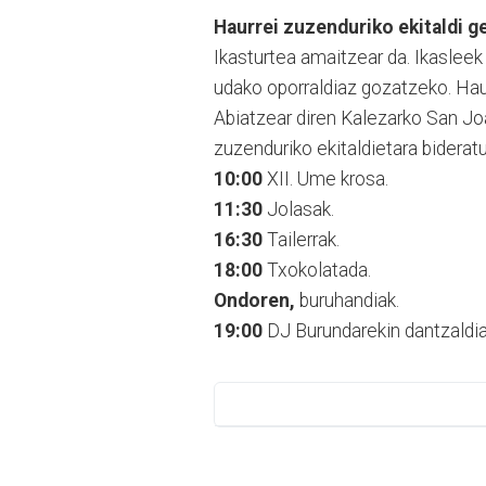
Haurrei zuzenduriko ekitaldi g
Ikasturtea amaitzear da. Ikasleek
udako oporraldiaz gozatzeko. Haur
Abiatzear diren Kalezarko San Jo
zuzenduriko ekitaldietara biderat
10:00
XII. Ume krosa.
11:30
Jolasak.
16:30
Tailerrak.
18:00
Txokolatada.
Ondoren,
buruhandiak.
19:00
DJ Burundarekin dantzaldia