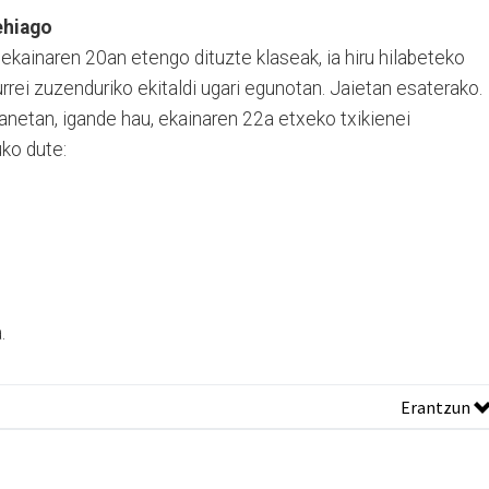
ehiago
 ekainaren 20an etengo dituzte klaseak, ia hiru hilabeteko
rei zuzenduriko ekitaldi ugari egunotan. Jaietan esaterako.
anetan, igande hau, ekainaren 22a etxeko txikienei
uko dute:
.
Erantzun