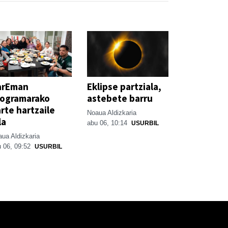
arEman
Eklipse partziala,
rogramarako
astebete barru
rte hartzaile
Noaua Aldizkaria
la
abu 06, 10:14
USURBIL
ua Aldizkaria
 06, 09:52
USURBIL