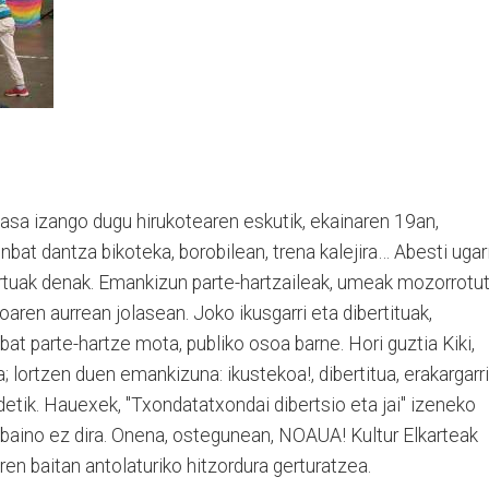
pasa izango dugu hirukotearen eskutik, ekainaren 19an,
inbat dantza bikoteka, borobilean, trena kalejira… Abesti ugari
rtuak denak. Emankizun parte-hartzaileak, umeak mozorrotut
oaren aurrean jolasean. Joko ikusgarri eta dibertituak,
nbat parte-hartze mota, publiko osoa barne. Hori guztia Kiki,
 lortzen duen emankizuna: ikustekoa!, dibertitua, erakargarr
aldetik. Hauexek, "Txondatatxondai dibertsio eta jai" izeneko
 baino ez dira. Onena, ostegunean, NOAUA! Kultur Elkarteak
ren baitan antolaturiko hitzordura gerturatzea.