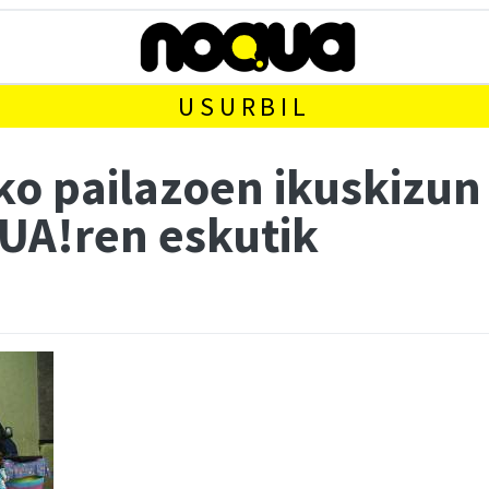
USURBIL
ko pailazoen ikuskizun
UA!ren eskutik