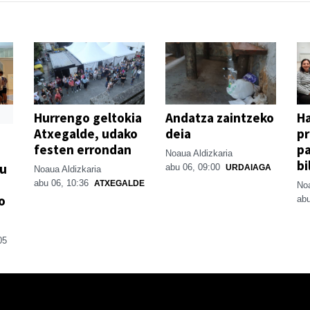
Hurrengo geltokia
Andatza zaintzeko
H
Atxegalde, udako
deia
p
festen errondan
pa
Noaua Aldizkaria
bi
su
abu 06, 09:00
URDAIAGA
Noaua Aldizkaria
abu 06, 10:36
ATXEGALDE
Noa
o
abu
05