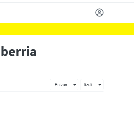
 berria
Entzun
Itzuli