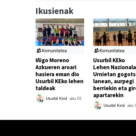
Ikusienak
Komunitatea
Komunitatea
Iñigo Moreno
Usurbil KEko
Azkueren aroari
Lehen Nazionala
hasiera eman dio
Urnietan gogot
Usurbil KEko lehen
lanean, aurpegi
taldeak
berriekin eta gir
apartarekin
Usurbil Kirol
abu 03
Usurbil Kirol
abu 