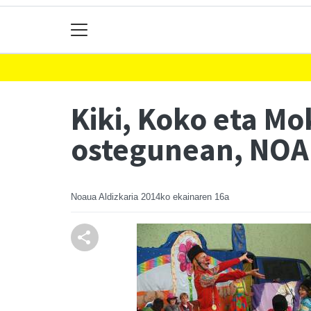
Kiki, Koko eta Mo
ostegunean, NOA
Noaua Aldizkaria
2014ko ekainaren 16a