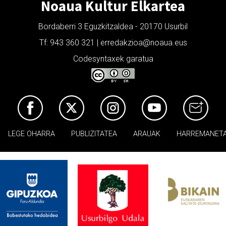
Noaua Kultur Elkartea
Bordaberri 3 Eguzkitzaldea - 20170 Usurbil
Tf: 943 360 321 | erredakzioa@noaua.eus
Codesyntaxek garatua
LEGE OHARRA
PUBLIZITATEA
ARAUAK
HARREMANET