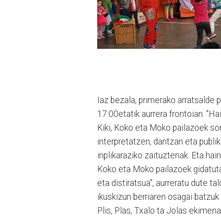
Iaz bezala, primerako arratsalde 
17:00etatik aurrera frontoian. "Ha
Kiki, Koko eta Moko pailazoek so
interpretatzen, dantzan eta publik
inplikaraziko zaituztenak. Eta hai
Koko eta Moko pailazoek gidatuta;
eta distiratsua", aurreratu dute t
ikuskizun berriaren osagai batzuk
Plis, Plas, Txalo ta Jolas ekimena