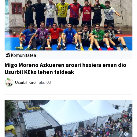
Komunitatea
Iñigo Moreno Azkueren aroari hasiera eman dio
Usurbil KEko lehen taldeak
Usurbil Kirol
abu 03