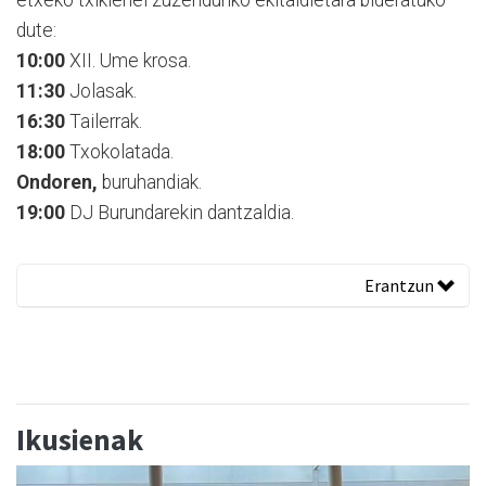
dute:
10:00
XII. Ume krosa.
11:30
Jolasak.
16:30
Tailerrak.
18:00
Txokolatada.
Ondoren,
buruhandiak.
19:00
DJ Burundarekin dantzaldia.
Erantzun
Ikusienak