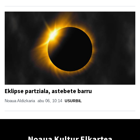
Eklipse partziala, astebete barru
Noaua Aldizkaria
abu 06, 10:14
USURBIL
Noaua Kultur Elkartea