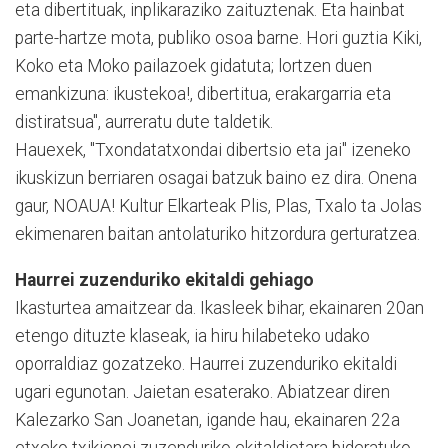
eta dibertituak, inplikaraziko zaituztenak. Eta hainbat
parte-hartze mota, publiko osoa barne. Hori guztia Kiki,
Koko eta Moko pailazoek gidatuta; lortzen duen
emankizuna: ikustekoa!, dibertitua, erakargarria eta
distiratsua", aurreratu dute taldetik.
Hauexek, "Txondatatxondai dibertsio eta jai" izeneko
ikuskizun berriaren osagai batzuk baino ez dira. Onena
gaur, NOAUA! Kultur Elkarteak Plis, Plas, Txalo ta Jolas
ekimenaren baitan antolaturiko hitzordura gerturatzea.
Haurrei zuzenduriko ekitaldi gehiago
Ikasturtea amaitzear da. Ikasleek bihar, ekainaren 20an
etengo dituzte klaseak, ia hiru hilabeteko udako
oporraldiaz gozatzeko. Haurrei zuzenduriko ekitaldi
ugari egunotan. Jaietan esaterako. Abiatzear diren
Kalezarko San Joanetan, igande hau, ekainaren 22a
etxeko txikienei zuzenduriko ekitaldietara bideratuko