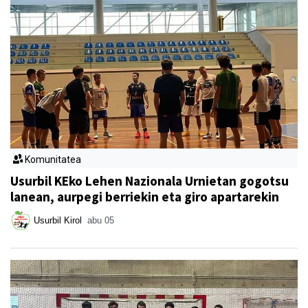
Komunitatea
Usurbil KEko Lehen Nazionala Urnietan gogotsu
lanean, aurpegi berriekin eta giro apartarekin
Usurbil Kirol
abu 05