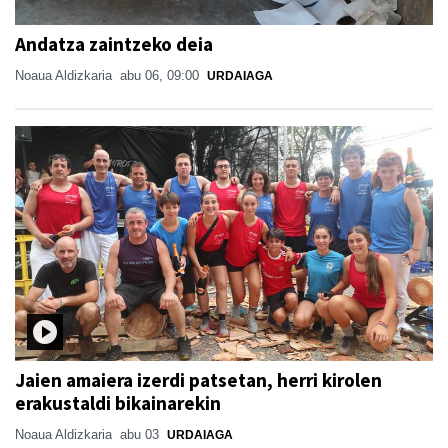
Andatza zaintzeko deia
Noaua Aldizkaria
abu 06, 09:00
URDAIAGA
Jaien amaiera izerdi patsetan, herri kirolen
erakustaldi bikainarekin
Noaua Aldizkaria
abu 03
URDAIAGA