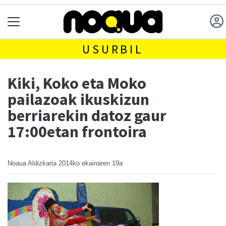
USURBIL
Kiki, Koko eta Moko
pailazoak ikuskizun
berriarekin datoz gaur
17:00etan frontoira
Noaua Aldizkaria
2014ko ekainaren 19a