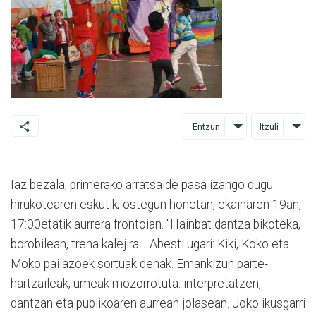
Entzun
Itzuli
Iaz bezala, primerako arratsalde pasa izango dugu
hirukotearen eskutik, ostegun honetan, ekainaren 19an,
17:00etatik aurrera frontoian. "Hainbat dantza bikoteka,
borobilean, trena kalejira… Abesti ugari: Kiki, Koko eta
Moko pailazoek sortuak denak. Emankizun parte-
hartzaileak, umeak mozorrotuta: interpretatzen,
dantzan eta publikoaren aurrean jolasean. Joko ikusgarri