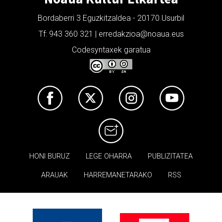
Bordaberri 3 Eguzkitzaldea - 20170 Usurbil
Tf: 943 360 321 | erredakzioa@noaua.eus
Codesyntaxek garatua
HONI BURUZ
LEGE OHARRA
PUBLIZITATEA
ARAUAK
HARREMANETARAKO
RSS