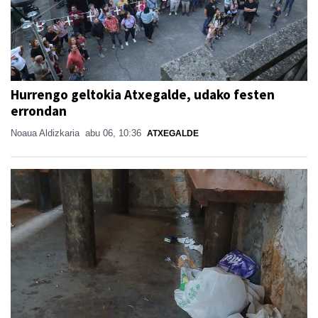
Hurrengo geltokia Atxegalde, udako festen
errondan
Noaua Aldizkaria
abu 06, 10:36
ATXEGALDE