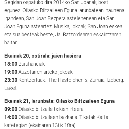
Segidan ospatuko dira 2014ko San Joanak, bost
egunez: Oilasko Biltzaileen Eguna larunbatean, haurrena
igandean, San Joan Bezpera astelehenean eta San
Joan Eguna asteartez. Musika, jokoak, San Joan eskea
eta sua besteak beste, Jai Batzordearen eskaintzaren
baitan:
Ekainak 20, ostirala: jaien hasiera
18:00
Buruhandiak.
19:00
Auzotarren arteko jokoak.
23:30
Kontzertuak: The Hastelehen´s, Zurraia, Izeberg,
Laket.
Ekainak 21, larunbata: Oilasko Biltzaileen Eguna
09:00
Oilasko biltzaile txikien irteera.
14:00
Oilasko biltzaileen bazkaria. Tiketak Kaffa
kafetegian (ekainaren 13tik 18ra).