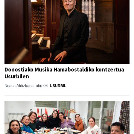
Donostiako Musika Hamabostaldiko kontzertua
Usurbilen
Noaua Aldizkaria
abu 06
USURBIL