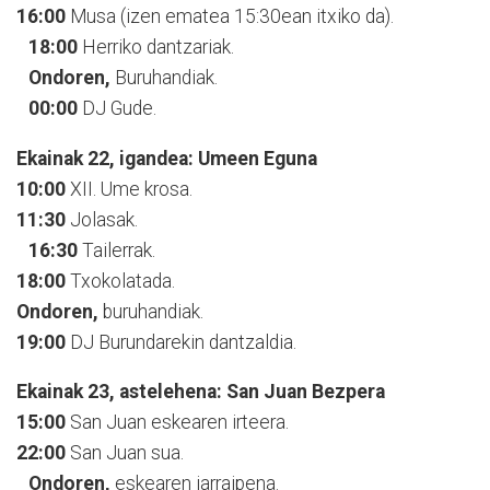
16:00
Musa (izen ematea 15:30ean itxiko da).
18:00
Herriko dantzariak.
Ondoren,
Buruhandiak.
00:00
DJ Gude.
Ekainak 22, igandea: Umeen Eguna
10:00
XII. Ume krosa.
11:30
Jolasak.
16:30
Tailerrak.
18:00
Txokolatada.
Ondoren,
buruhandiak.
19:00
DJ Burundarekin dantzaldia.
Ekainak 23, astelehena: San Juan Bezpera
15:00
San Juan eskearen irteera.
22:00
San Juan sua.
Ondoren,
eskearen jarraipena.