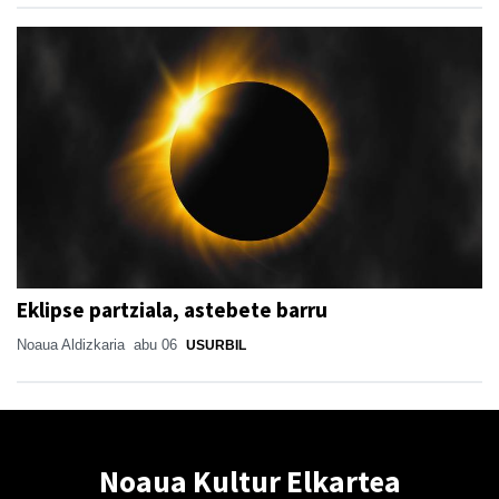
Eklipse partziala, astebete barru
Noaua Aldizkaria
abu 06
USURBIL
Noaua Kultur Elkartea