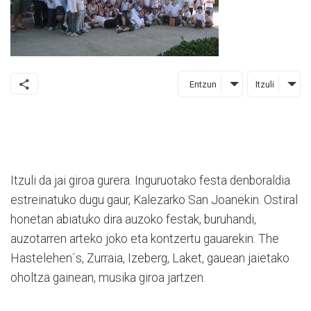
Entzun
Itzuli
Itzuli da jai giroa gurera. Inguruotako festa denboraldia
estreinatuko dugu gaur, Kalezarko San Joanekin. Ostiral
honetan abiatuko dira auzoko festak, buruhandi,
auzotarren arteko joko eta kontzertu gauarekin. The
Hastelehen´s, Zurraia, Izeberg, Laket, gauean jaietako
oholtza gainean, musika giroa jartzen.