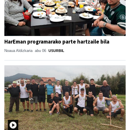
HarEman programarako parte hartzaile bila
Noaua Aldizkaria
abu 06
USURBIL