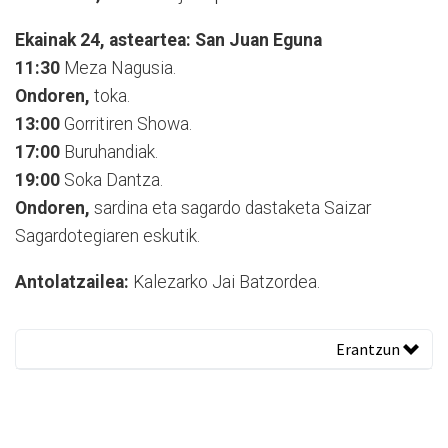
Ekainak 24, asteartea: San Juan Eguna
11:30
Meza Nagusia.
Ondoren,
toka.
13:00
Gorritiren Showa.
17:00
Buruhandiak.
19:00
Soka Dantza.
Ondoren,
sardina eta sagardo dastaketa Saizar
Sagardotegiaren eskutik.
Antolatzailea:
Kalezarko Jai Batzordea.
Erantzun