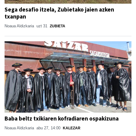
Sega desafio itzela, Zubietako jaien azken
txanpan
Noaua Aldizkaria
uzt 31
ZUBIETA
Baba beltz txikiaren kofradiaren ospakizuna
Noaua Aldizkaria
abu 27, 14:00
KALEZAR