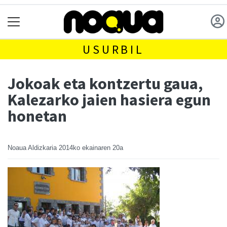
USURBIL
Jokoak eta kontzertu gaua,
Kalezarko jaien hasiera egun
honetan
Noaua Aldizkaria
2014ko ekainaren 20a