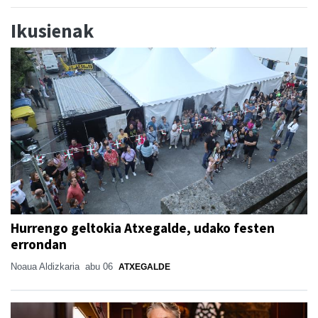
Ikusienak
Hurrengo geltokia Atxegalde, udako festen
errondan
Noaua Aldizkaria
abu 06
ATXEGALDE