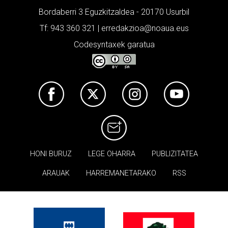
Bordaberri 3 Eguzkitzaldea - 20170 Usurbil
Tf: 943 360 321 | erredakzioa@noaua.eus
Codesyntaxek garatua
HONI BURUZ
LEGE OHARRA
PUBLIZITATEA
ARAUAK
HARREMANETARAKO
RSS