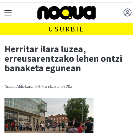
USURBIL
Herritar ilara luzea,
erreusarentzako lehen ontzi
banaketa egunean
Noaua Aldizkaria
2014ko ekainaren 20a