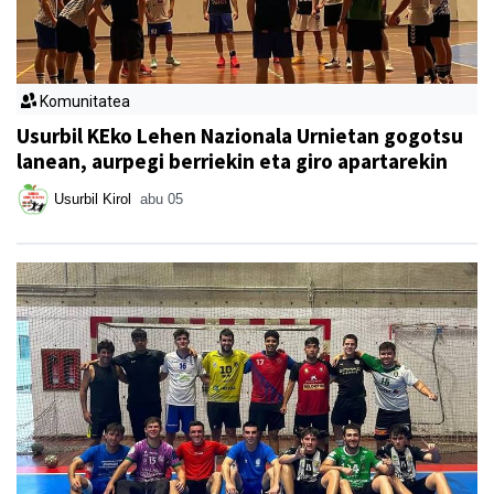
Komunitatea
Usurbil KEko Lehen Nazionala Urnietan gogotsu
lanean, aurpegi berriekin eta giro apartarekin
Usurbil Kirol
abu 05