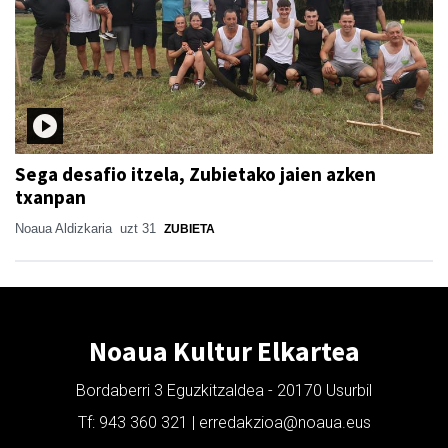
Sega desafio itzela, Zubietako jaien azken
txanpan
Noaua Aldizkaria
uzt 31
ZUBIETA
Noaua Kultur Elkartea
Bordaberri 3 Eguzkitzaldea - 20170 Usurbil
Tf: 943 360 321 | erredakzioa@noaua.eus