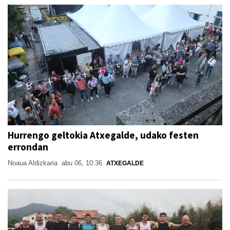
Hurrengo geltokia Atxegalde, udako festen
errondan
Noaua Aldizkaria
abu 06, 10:36
ATXEGALDE