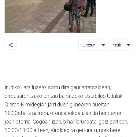
Entzun
Itzuli
Irudiko ilara luzeak sortu dira gaur arratsaldean,
erreusarentzako ontzia banatzeko Usurbilgo Udalak
Oiardo Kiroldegian jarri duen gunearen bueltan.
18:00etatik aurrera, etengabekoa izan da herritarren
joan etorria. Gogoan izan, bihar larunbata, goiz partean,
10:00-13:00 artean, Kiroldegira gerturatu, nork bere