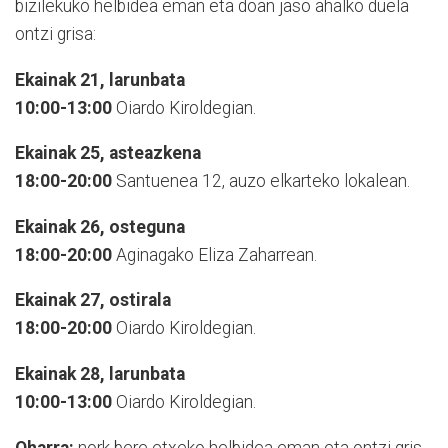
bizilekuko helbidea eman eta doan jaso ahalko duela
ontzi grisa:
Ekainak 21, larunbata
10:00-13:00
Oiardo Kiroldegian.
Ekainak 25, asteazkena
18:00-20:00
Santuenea 12, auzo elkarteko lokalean.
Ekainak 26, osteguna
18:00-20:00
Aginagako Eliza Zaharrean.
Ekainak 27, ostirala
18:00-20:00
Oiardo Kiroldegian.
Ekainak 28, larunbata
10:00-13:00
Oiardo Kiroldegian.
Oharra:
nork bere etxeko helbidea eman eta ontzi gris