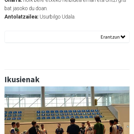
bat jasoko du doan.
Antolatzailea:
Usurbilgo Udala.
Erantzun
Ikusienak