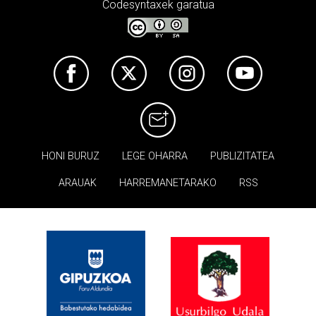
Codesyntaxek garatua
HONI BURUZ
LEGE OHARRA
PUBLIZITATEA
ARAUAK
HARREMANETARAKO
RSS