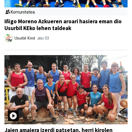
Komunitatea
Iñigo Moreno Azkueren aroari hasiera eman dio
Usurbil KEko lehen taldeak
Usurbil Kirol
abu 03
Jaien amaiera izerdi patsetan, herri kirolen