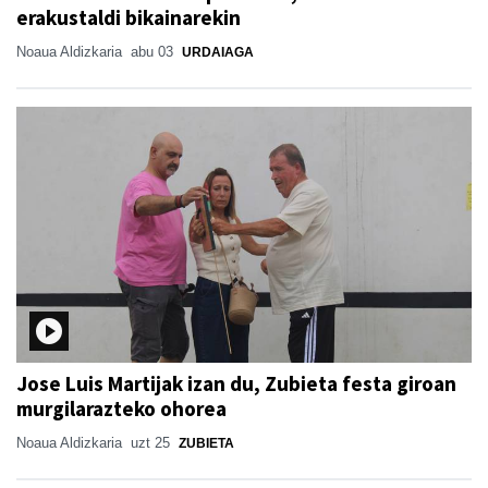
erakustaldi bikainarekin
Noaua Aldizkaria
abu 03
URDAIAGA
Jose Luis Martijak izan du, Zubieta festa giroan
murgilarazteko ohorea
Noaua Aldizkaria
uzt 25
ZUBIETA