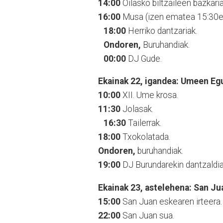
14:00
Oilasko biltzaileen bazkari
16:00
Musa (izen ematea 15:30ea
18:00
Herriko dantzariak.
Ondoren,
Buruhandiak.
00:00
DJ Gude.
Ekainak 22, igandea: Umeen Eg
10:00
XII. Ume krosa.
11:30
Jolasak.
16:30
Tailerrak.
18:00
Txokolatada.
Ondoren,
buruhandiak.
19:00
DJ Burundarekin dantzaldia
Ekainak 23, astelehena: San J
15:00
San Juan eskearen irteera.
22:00
San Juan sua.