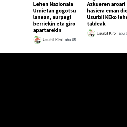
Lehen Nazionala
Azkueren aroari
Urnietan gogotsu
hasiera eman di
lanean, aurpegi
Usurbil KEko leh
berriekin eta giro
taldeak
apartarekin
Usurbil Kirol
abu 
Usurbil Kirol
abu 05