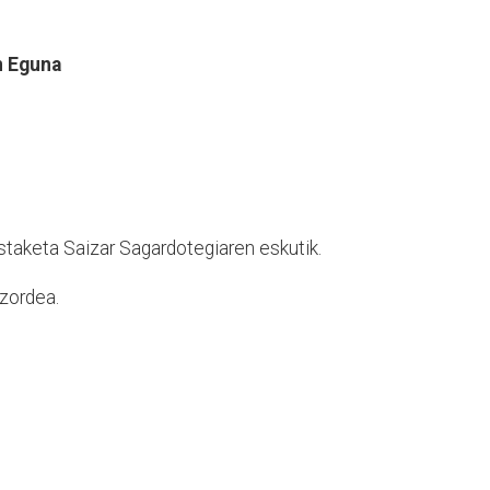
n Eguna
staketa Saizar Sagardotegiaren eskutik.
zordea.