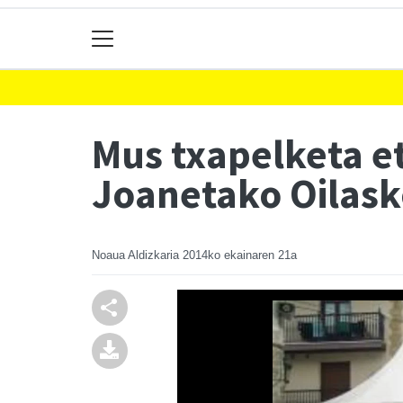
Mus txapelketa e
Joanetako Oilask
Noaua Aldizkaria
2014ko ekainaren 21a