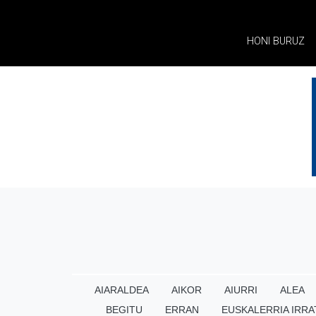
HONI BURUZ
AIARALDEA
AIKOR
AIURRI
ALEA
BEGITU
ERRAN
EUSKALERRIA IRRA