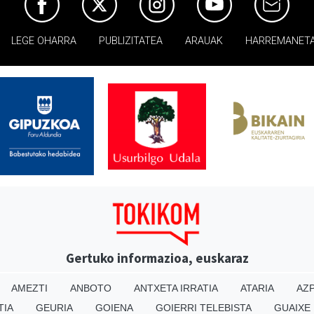
LEGE OHARRA
PUBLIZITATEA
ARAUAK
HARREMANET
Gertuko informazioa, euskaraz
AMEZTI
ANBOTO
ANTXETA IRRATIA
ATARIA
AZP
TIA
GEURIA
GOIENA
GOIERRI TELEBISTA
GUAIXE