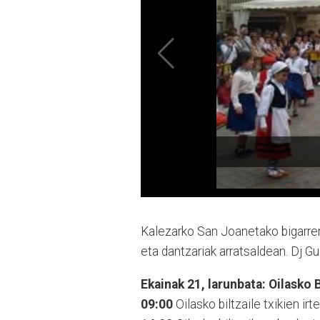
Kalezarko San Joanetako bigarren 
eta dantzariak arratsaldean. Dj Gu
Ekainak 21, larunbata: Oilasko
09:00
Oilasko biltzaile txikien ir