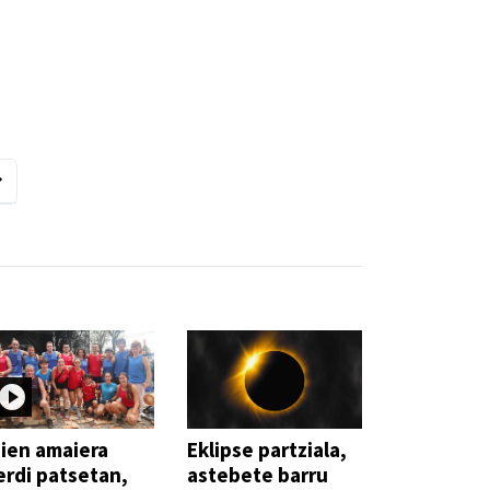
ien amaiera
Eklipse partziala,
erdi patsetan,
astebete barru