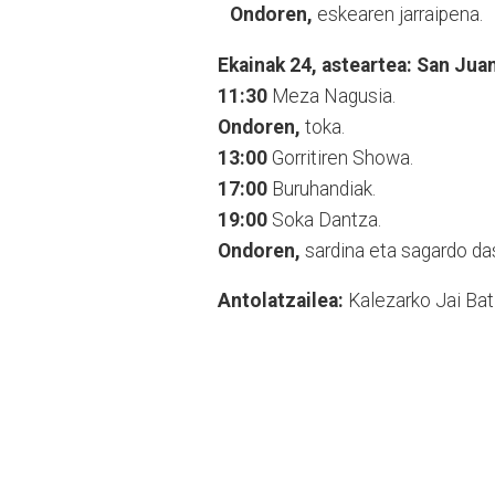
Ondoren,
eskearen jarraipena.
Ekainak 24, asteartea: San Jua
11:30
Meza Nagusia.
Ondoren,
toka.
13:00
Gorritiren Showa.
17:00
Buruhandiak.
19:00
Soka Dantza.
Ondoren,
sardina eta sagardo da
Antolatzailea:
Kalezarko Jai Bat