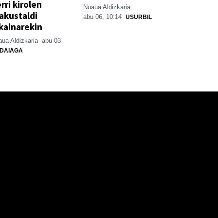
rri kirolen
Noaua Aldizkaria
akustaldi
abu 06, 10:14
USURBIL
kainarekin
ua Aldizkaria
abu 03
DAIAGA