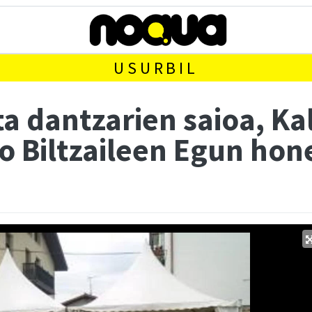
USURBIL
ta dantzarien saioa, K
o Biltzaileen Egun hon