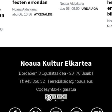
festen errondan
he
Noaua Aldizkaria
er
o
abu 06, 09:00
URDAIAGA
Noaua Aldizkaria
bi
en
abu 06, 10:36
ATXEGALDE
Noa
UR
03
Noaua Kultur Elkartea
Bordaberri 3 Eguzkitzaldea - 20170 Usurbil
Tf: 943 360 321 | erredakzioa@noaua.eus
Codesyntaxek garatua