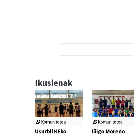
Ikusienak
Komunitatea
Komunitatea
Usurbil KEko
Iñigo Moreno