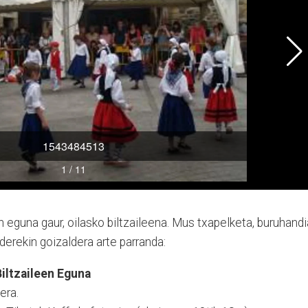
eguna gaur, oilasko biltzaileena. Mus txapelketa, buruhandi
derekin goizaldera arte parranda:
 Biltzaileen Eguna
teera.