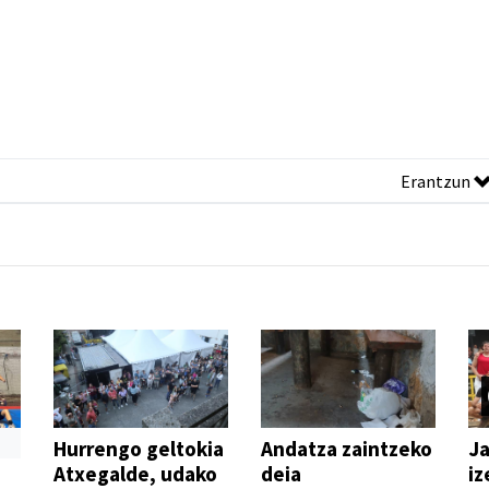
Erantzun
Hurrengo geltokia
Andatza zaintzeko
Ja
Atxegalde, udako
deia
iz