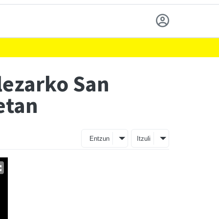
alezarko San
etan
Entzun
Itzuli