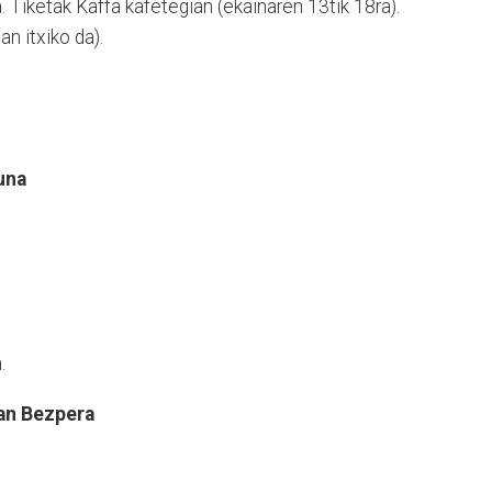
a. Tiketak Kaffa kafetegian (ekainaren 13tik 18ra).
n itxiko da).
una
.
uan Bezpera