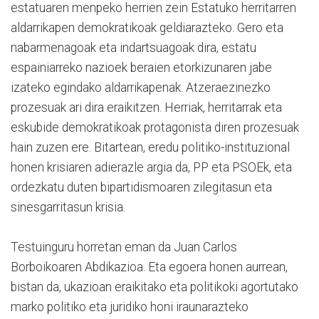
estatuaren menpeko herrien zein Estatuko herritarren
aldarrikapen demokratikoak geldiarazteko. Gero eta
nabarmenagoak eta indartsuagoak dira, estatu
espainiarreko nazioek beraien etorkizunaren jabe
izateko egindako aldarrikapenak. Atzeraezinezko
prozesuak ari dira eraikitzen. Herriak, herritarrak eta
eskubide demokratikoak protagonista diren prozesuak
hain zuzen ere. Bitartean, eredu politiko-instituzional
honen krisiaren adierazle argia da, PP eta PSOEk, eta
ordezkatu duten bipartidismoaren zilegitasun eta
sinesgarritasun krisia.
Testuinguru horretan eman da Juan Carlos
Borboikoaren Abdikazioa. Eta egoera honen aurrean,
bistan da, ukazioan eraikitako eta politikoki agortutako
marko politiko eta juridiko honi iraunarazteko