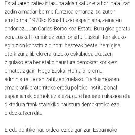
Estatuaren zatiezintasuna aldarrikatuz eta hori hala izan
zedin armadari berme funtzioa emanaz itxi zuten
erreforma. 1978ko Konstituzio espainiarra, zeinaren
ondorioz Juan Carlos Borboikoa Estatu Buru gisa geratu
zen, Euskal Herriak ez zuen onartu. Euskal Herriak uko
egin zion konstituzio horri, besteak beste, herri gisa
etorkizuna libreki eraikitzeko eskubidea ukatzen
zigulako eta benetako haustura demokratikorik ez
emateaz gain, Hego Euskal Herria bi eremu
administratibotan zatitzen zuelako. Frankismoaren
amaieratik eratorritako eredu politiko-instituzional
espainiarrak, demokrazia eza, gure herriaren ukazioa eta
diktadura frankistarekiko haustura demokratiko eza
ordezkatzen ditu.
Eredu politiko hau ordea, ez da gai izan Espainiako