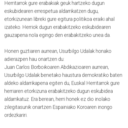
Herritarrok gure erabakiak geuk hartzeko dugun
eskubidearen errespetua aldarrikatzen dugu,
etorkizunean libreki gure egitura politikoa eraiki ahal
izateko. Herriok dugun erabakitzeko eskubidearen
gauzapena nola egingo den erabakitzeko unea da.
Honen guztiaren aurrean, Usurbilgo Udalak honako
adierazpen hau onartzen du:
Juan Carlos Borboikoaren Abdikazioaren aurrean,
Usurbilgo Udalak benetako haustura demokratiko baten
aldeko aldarrikapena egiten du, Euskal Herritarrok gure
herriaren etorkizuna erabakitzeko dugun eskubidea
aldarrikatuz. Era berean, herri honek ez dio inolako
zilegitasunik onartzen Espainiako Koroaren inongo
ordezkariri.