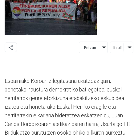
Entzun
Itzuli
Espainiako Koroari zilegitasuna ukatzeaz gain,
benetako haustura demokratiko bat egotea, euskal
herritarrok geure etorkizuna erabakitzeko eskubidea
izatea eta honetarako Euskal Herriko eragile eta
herritarrekin elkarlana bideratzea eskatzen du, Juan
Carlos Borboikoaren abdikazioaren harira, Usurbilgo EH
Bilduk atzo burutu zen osoko ohiko bilkuran aurkeztu