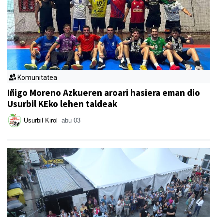
Komunitatea
Iñigo Moreno Azkueren aroari hasiera eman dio
Usurbil KEko lehen taldeak
Usurbil Kirol
abu 03