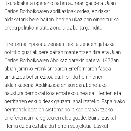
itxuraldaketa operazio baten aurrean gaudela. Juan
Carlos Borboikoaren abdikazioak ordea, ez dakar
aldaketarik bere baitan: herrien ukazioan oinarrituriko
eredu politiko-instituzionala ez baita gainditu.
Erreforma inposatu zenean irekita zeuden gatazka
politiko guztiak bere baitan mantentzen dira eta Juan
Carlos Borboikoaren Abdikazioarekin batera, 1977an
abian jarririko Frankismoaren Erreformaren fasea
amaitzea beharrezkoa da. Hori da herri honen
aldarrikapena. Abdikazioaren aurrean, benetako
haustura demokratikoa emateko unea da. Herrien eta
herritarren eskubideak gauzatu ahal izateko. Espainiako
herritarrek beraien sistema politikoa erabakitzeko
erreferendum-a egitearen alde gaude. Baina Euskal
Herria ez da eztabaida horren subjektua. Euskal