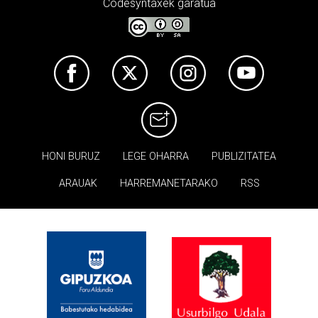
Codesyntaxek garatua
HONI BURUZ
LEGE OHARRA
PUBLIZITATEA
ARAUAK
HARREMANETARAKO
RSS