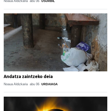
Noaua Aldizkaria
abu 06
USURBIL
Andatza zaintzeko deia
Noaua Aldizkaria
abu 06
URDAIAGA