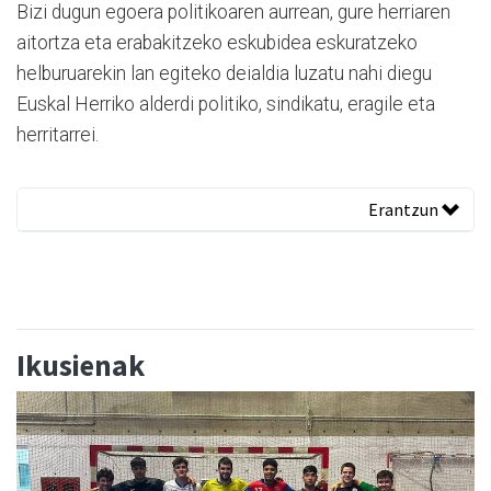
Bizi dugun egoera politikoaren aurrean, gure herriaren
aitortza eta erabakitzeko eskubidea eskuratzeko
helburuarekin lan egiteko deialdia luzatu nahi diegu
Euskal Herriko alderdi politiko, sindikatu, eragile eta
herritarrei.
Erantzun
Ikusienak