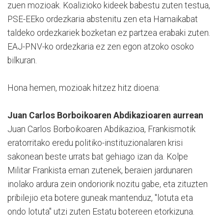
zuen mozioak. Koalizioko kideek babestu zuten testua,
PSE-EEko ordezkaria abstenitu zen eta Hamaikabat
taldeko ordezkariek bozketan ez partzea erabaki zuten.
EAJ-PNV-ko ordezkaria ez zen egon atzoko osoko
bilkuran.
Hona hemen, mozioak hitzez hitz dioena:
Juan Carlos Borboikoaren Abdikazioaren aurrean
Juan Carlos Borboikoaren Abdikazioa, Frankismotik
eratorritako eredu politiko-instituzionalaren krisi
sakonean beste urrats bat gehiago izan da. Kolpe
Militar Frankista eman zutenek, beraien jardunaren
inolako ardura zein ondoriorik nozitu gabe, eta zituzten
pribilejio eta botere guneak mantenduz, "lotuta eta
ondo lotuta" utzi zuten Estatu botereen etorkizuna.