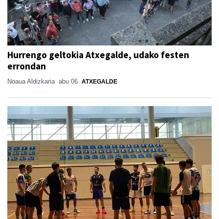
Hurrengo geltokia Atxegalde, udako festen
errondan
Noaua Aldizkaria
abu 06
ATXEGALDE