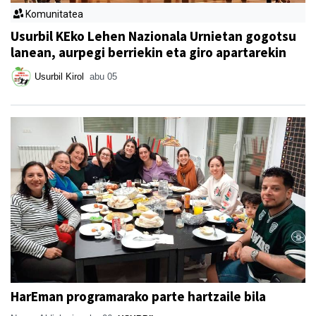
Komunitatea
Usurbil KEko Lehen Nazionala Urnietan gogotsu
lanean, aurpegi berriekin eta giro apartarekin
Usurbil Kirol
abu 05
HarEman programarako parte hartzaile bila