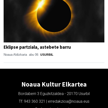
Eklipse partziala, astebete barru
Noaua Aldizkaria
abu 06
USURBIL
Noaua Kultur Elkartea
Bordaberri 3 Eguzkitzaldea - 20170 Usurbil
Tf: 943 360 321 | erredakzioa@noaua.eus