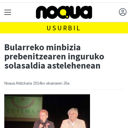
USURBIL
Bularreko minbizia
prebenitzearen inguruko
solasaldia astelehenean
Noaua Aldizkaria
2014ko ekainaren 26a