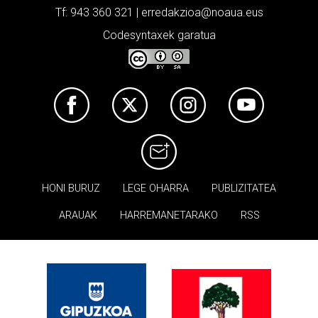
Tf: 943 360 321 | erredakzioa@noaua.eus
Codesyntaxek garatua
HONI BURUZ
LEGE OHARRA
PUBLIZITATEA
ARAUAK
HARREMANETARAKO
RSS