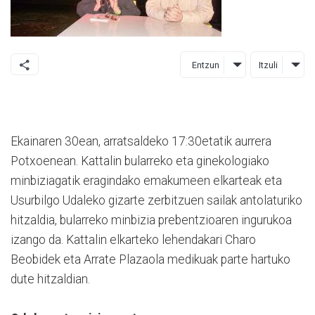
Entzun
Itzuli
Ekainaren 30ean, arratsaldeko 17:30etatik aurrera
Potxoenean. Kattalin bularreko eta ginekologiako
minbiziagatik eragindako emakumeen elkarteak eta
Usurbilgo Udaleko gizarte zerbitzuen sailak antolaturiko
hitzaldia, bularreko minbizia prebentzioaren ingurukoa
izango da. Kattalin elkarteko lehendakari Charo
Beobidek eta Arrate Plazaola medikuak parte hartuko
dute hitzaldian.