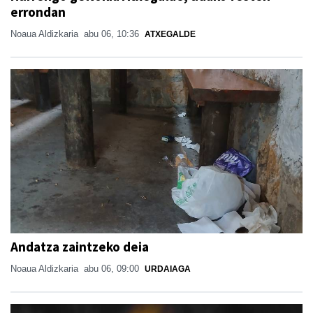
errondan
Noaua Aldizkaria
abu 06, 10:36
ATXEGALDE
Andatza zaintzeko deia
Noaua Aldizkaria
abu 06, 09:00
URDAIAGA