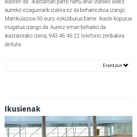
ikasten da”. Ikastaroan parte hartu ahal izateko aldez
aurreko ezaguerarik izatea ez da beharrezkoa izango.
Matrikulazioa 90 euro, eskuliburua barne. Ikasle kopurua
mugatua izango da. Aurrez eman beharko da
ikastarorako izena, 943 46 46 22 telefono zenbakira
deituta.
Erantzun
Ikusienak