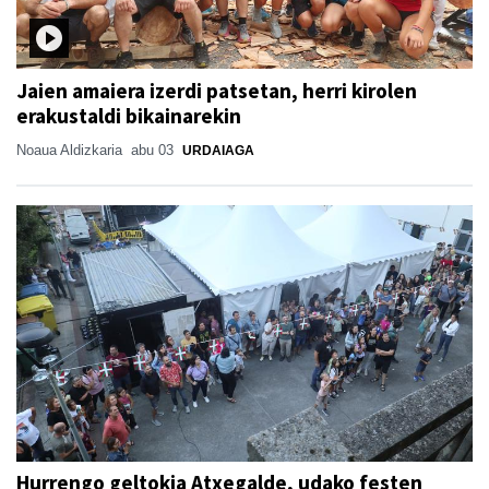
Jaien amaiera izerdi patsetan, herri kirolen
erakustaldi bikainarekin
Noaua Aldizkaria
abu 03
URDAIAGA
Hurrengo geltokia Atxegalde, udako festen