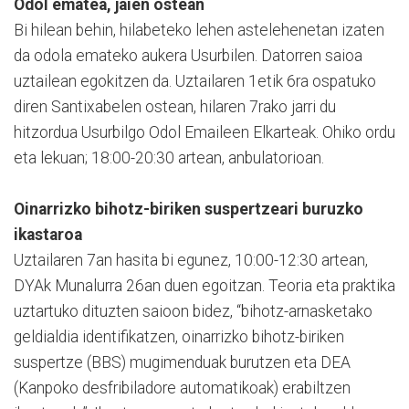
Odol ematea, jaien ostean
Bi hilean behin, hilabeteko lehen astelehenetan izaten
da odola emateko aukera Usurbilen. Datorren saioa
uztailean egokitzen da. Uztailaren 1etik 6ra ospatuko
diren Santixabelen ostean, hilaren 7rako jarri du
hitzordua Usurbilgo Odol Emaileen Elkarteak. Ohiko ordu
eta lekuan; 18:00-20:30 artean, anbulatorioan.
Oinarrizko bihotz-biriken suspertzeari buruzko
ikastaroa
Uztailaren 7an hasita bi egunez, 10:00-12:30 artean,
DYAk Munalurra 26an duen egoitzan. Teoria eta praktika
uztartuko dituzten saioon bidez, “bihotz-arnasketako
geldialdia identifikatzen, oinarrizko bihotz-biriken
suspertze (BBS) mugimenduak burutzen eta DEA
(Kanpoko desfribiladore automatikoak) erabiltzen