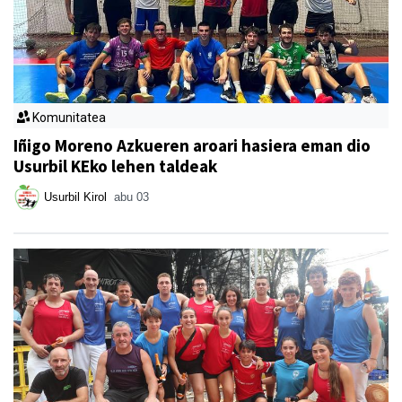
Komunitatea
Iñigo Moreno Azkueren aroari hasiera eman dio
Usurbil KEko lehen taldeak
Usurbil Kirol
abu 03