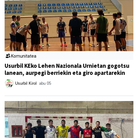
Komunitatea
Usurbil KEko Lehen Nazionala Urnietan gogotsu
lanean, aurpegi berriekin eta giro apartarekin
Usurbil Kirol
abu 05