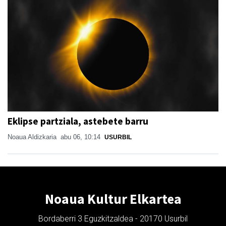
Eklipse partziala, astebete barru
Noaua Aldizkaria
abu 06, 10:14
USURBIL
Noaua Kultur Elkartea
Bordaberri 3 Eguzkitzaldea - 20170 Usurbil