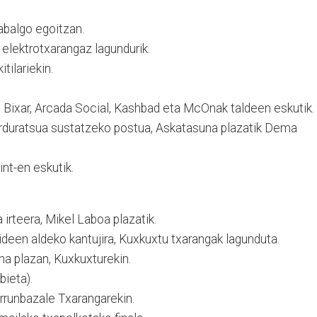
abalgo egoitzan.
 elektrotxarangaz lagundurik.
tilariekin.
o Bixar, Arcada Social, Kashbad eta McOnak taldeen eskutik.
duratsua sustatzeko postua, Askatasuna plazatik Dema
nt-en eskutik.
irteera, Mikel Laboa plazatik.
deen aldeko kantujira, Kuxkuxtu txarangak lagunduta.
na plazan, Kuxkuxturekin.
bieta).
rrunbazale Txarangarekin.