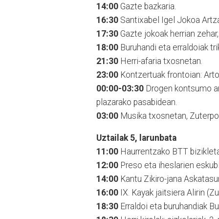
14:00
Gazte bazkaria.
16:30
Santixabel Igel Jokoa Artz
17:30
Gazte jokoak herrian zehar,
18:00
Buruhandi eta erraldoiak triki
21:30
Herri-afaria txosnetan.
23:00
Kontzertuak frontoian: Art
00:00-03:30
Drogen kontsumo ar
plazarako pasabidean.
03:00
Musika txosnetan, Zuterpoi
Uztailak 5, larunbata
11:00
Haurrentzako BTT bizikleta 
12:00
Preso eta iheslarien eskubi
14:00
Kantu Zikiro-jana Askatasu
16:00
IX. Kayak jaitsiera Alirin (Zu
18:30
Erraldoi eta buruhandiak Bu