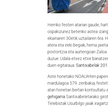
Herriko festen atarian gaude, har
ospakizunez beteriko astea izango
ekainaren 30etik uztailaren 6ra. 
atera eta ireki begiak, herria jaie
postontzia eta aurtengoan Zaloa A
duzue. Udala etxez etxe banatzen
duen egitaraua:
Santixabelak 201
Aste honetako NOAUA!ren paperek
mardulagoa 579. zenbakia, festet
atari honetan bertan kontsultatu 
gehigarria
Santixabeletarako giro
Telebistak Usurbilgo jaiak iragar