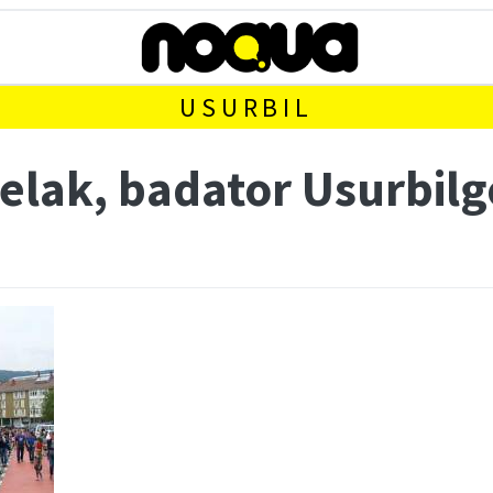
USURBIL
elak, badator Usurbilg