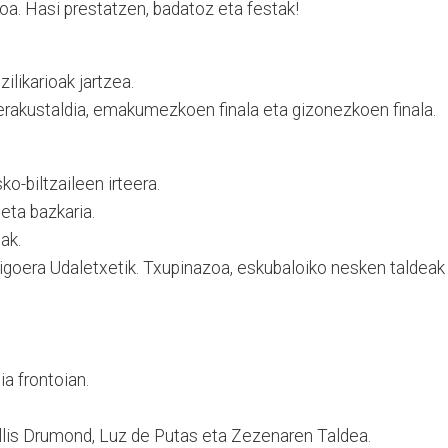
oa. Hasi prestatzen, badatoz eta festak!
ilikarioak jartzea.
erakustaldia, emakumezkoen finala eta gizonezkoen finala.
o-biltzaileen irteera.
 eta bazkaria.
ak.
 igoera Udaletxetik. Txupinazoa, eskubaloiko nesken taldeak
ia frontoian.
lis Drumond, Luz de Putas eta Zezenaren Taldea.