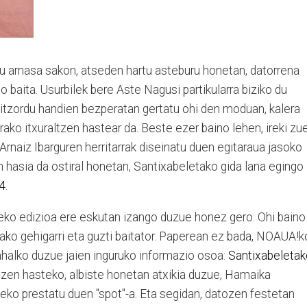
tu arnasa sakon, atseden hartu asteburu honetan, datorrena
 baita. Usurbilek bere Aste Nagusi partikularra biziko du
Hitzordu handien bezperatan gertatu ohi den moduan, kalera
tarako itxuraltzen hastear da. Beste ezer baino lehen, ireki zu
rnaiz Ibarguren herritarrak diseinatu duen egitaraua jasoko
 hasia da ostiral honetan, Santixabeletako gida lana egingo
4
.
o edizioa ere eskutan izango duzue honez gero. Ohi baino
ako gehigarri eta guzti baitator. Paperean ez bada, NOAUA!k
ahalko duzue jaien inguruko informazio osoa:
Santixabeletak
tzen hasteko, albiste honetan atxikia duzue, Hamaika
tzeko prestatu duen "spot"-a. Eta segidan, datozen festetan