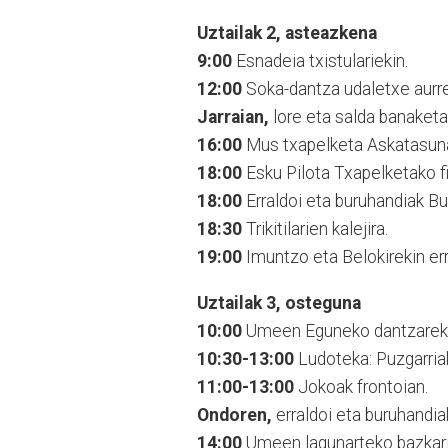
Uztailak 2, asteazkena
9:00
Esnadeia txistulariekin.
12:00
Soka-dantza udaletxe aurr
Jarraian,
lore eta salda banaketa
16:00
Mus txapelketa Askatasuna
18:00
Esku Pilota Txapelketako fi
18:00
Erraldoi eta buruhandiak Bu
18:30
Trikitilarien kalejira.
19:00
Imuntzo eta Belokirekin er
Uztailak 3, osteguna
10:00
Umeen Eguneko dantzarekin
10:30-13:00
Ludoteka: Puzgarriak
11:00-13:00
Jokoak frontoian.
Ondoren,
erraldoi eta buruhandiak 
14:00
Umeen lagunarteko bazkaria 