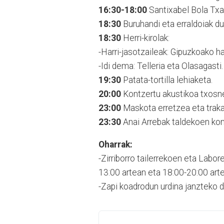
16:30-18:00
Santixabel Bola Txap
18:30
Buruhandi eta erraldoiak du
18:30
Herri-kirolak:
-Harri-jasotzaileak: Gipuzkoako ha
-Idi dema: Telleria eta Olasagasti.
19:30
Patata-tortilla lehiaketa.
20:00
Kontzertu akustikoa txosn
23:00
Maskota erretzea eta traka
23:30
Anai Arrebak taldekoen kon
Oharrak:
-Zirriborro tailerrekoen eta Labor
13:00 artean eta 18:00-20:00 art
-Zapi koadrodun urdina janzteko d