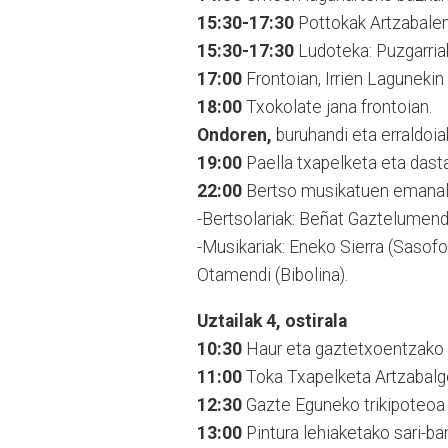
15:30-17:30
Pottokak Artzabalen
15:30-17:30
Ludoteka: Puzgarria
17:00
Frontoian, Irrien Lagunekin
18:00
Txokolate jana frontoian.
Ondoren,
buruhandi eta erraldoiak 
19:00
Paella txapelketa eta dasta
22:00
Bertso musikatuen emanal
-Bertsolariak: Beñat Gaztelumendi
-Musikariak: Eneko Sierra (Sasofoia
Otamendi (Bibolina).
Uztailak 4, ostirala
10:30
Haur eta gaztetxoentzako P
11:00
Toka Txapelketa Artzabalg
12:30
Gazte Eguneko trikipoteoa
13:00
Pintura lehiaketako sari-ba