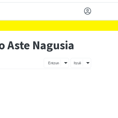
o Aste Nagusia
Entzun
Itzuli