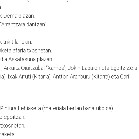
.
k Dema plazan.
 “Arrantzara dantzan”.
trikitilariekin.
keta afaria txosnetan.
dia Askatasuna plazan:
, Arkaitz Oiartzabal “Xamoa”, Jokin Labaien eta Egoitz Zelai
), Ixak Arruti (Kitarra), Antton Aranburu (Kitarra) eta Gari
intura Lehiaketa (materiala bertan banatuko da).
o egoitzan.
 txosnetan.
naketa.