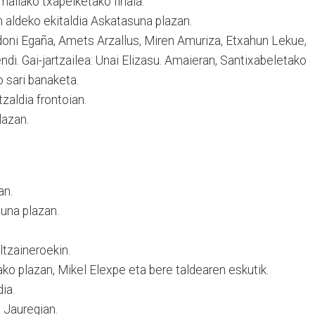
. mailako txapelketako finala.
aldeko ekitaldia Askatasuna plazan.
doni Egaña, Amets Arzallus, Miren Amuriza, Etxahun Lekue,
di. Gai-jartzailea: Unai Elizasu. Amaieran, Santixabeletako
 sari banaketa.
zaldia frontoian.
lazan.
an.
una plazan.
ltzaineroekin.
ko plazan, Mikel Elexpe eta bere taldearen eskutik.
ia.
 Jauregian.