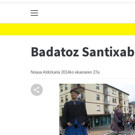
Badatoz Santixab
Noaua Aldizkaria
2014ko ekainaren 27a