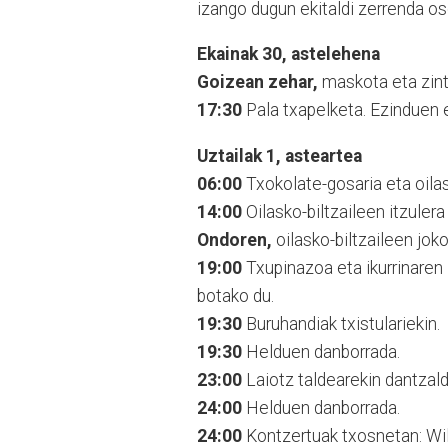
izango dugun ekitaldi zerrenda os
Ekainak 30, astelehena
Goizean zehar,
maskota eta zintz
17:30
Pala txapelketa. Ezinduen 
Uztailak 1, asteartea
06:00
Txokolate-gosaria eta oilask
14:00
Oilasko-biltzaileen itzulera
Ondoren,
oilasko-biltzaileen joko
19:00
Txupinazoa eta ikurrinaren
botako du.
19:30
Buruhandiak txistulariekin.
19:30
Helduen danborrada.
23:00
Laiotz taldearekin dantzald
24:00
Helduen danborrada.
24:00
Kontzertuak txosnetan: Wil