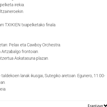
elketa irekia.
ltzaineroekin.
rri TXIKIEN txapelketako finala.
etan: Pelax eta Cawboy Orchestra.
 Artzabalgo frontoian.
tzertua Askatasuna plazan.
e taldekoen lanak ikusgai, Sutegiko aretoan. Egunero, 11:00-
ean.
eia.
Erantzun