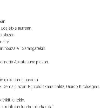
ean.
 udaletxe aurrean.
 plazan.
nalak.
rrunbazale Txarangarekin.
romeria Askatasuna plazan.
 ginkanaren hasiera.
 Dema plazan. Eguraldi txarra balitz, Oiardo Kiroldegian.
trikitilariekin.
frontoian (norberak ekarrita).