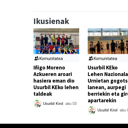
Ikusienak
Komunitatea
Komunitatea
Iñigo Moreno
Usurbil KEko
Azkueren aroari
Lehen Nazionala
hasiera eman dio
Urnietan gogot
Usurbil KEko lehen
lanean, aurpegi
taldeak
berriekin eta gir
apartarekin
Usurbil Kirol
abu 03
Usurbil Kirol
abu 