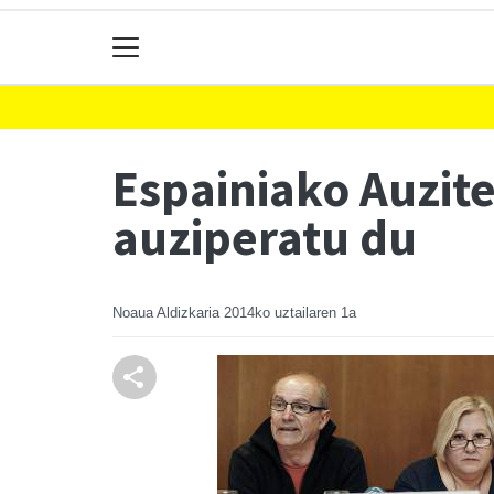
Espainiako Auzit
auziperatu du
Noaua Aldizkaria
2014ko uztailaren 1a