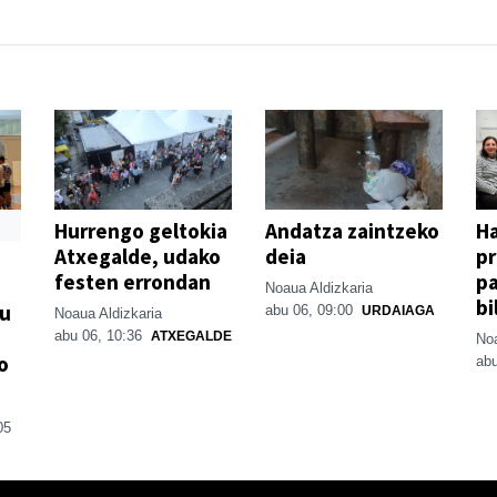
Hurrengo geltokia
Andatza zaintzeko
H
Atxegalde, udako
deia
p
festen errondan
pa
Noaua Aldizkaria
bi
su
abu 06, 09:00
URDAIAGA
Noaua Aldizkaria
abu 06, 10:36
ATXEGALDE
Noa
o
abu
05