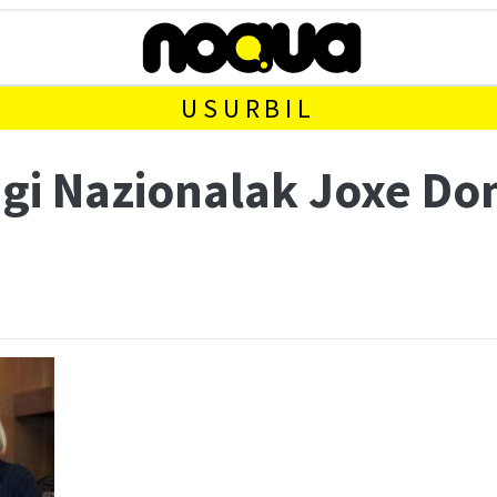
USURBIL
egi Nazionalak Joxe D