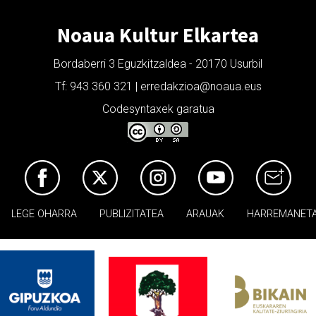
Noaua Kultur Elkartea
Bordaberri 3 Eguzkitzaldea - 20170 Usurbil
Tf: 943 360 321 | erredakzioa@noaua.eus
Codesyntaxek garatua
LEGE OHARRA
PUBLIZITATEA
ARAUAK
HARREMANET