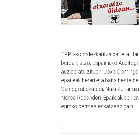
EPPK-ko ordezkaritza bat eta Har
berean, atzo, Espainiako Auzite
auziperatu zituen, Joxe Domingo 
epaileak berari eta baita beste be
Sarriegi abokatuei, Naia Zuriarrai
Nerea Redondori. Epaileak deklara
euroko bermea eskatzeaz gain.