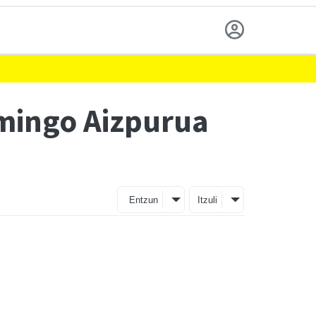
omingo Aizpurua
Entzun
Itzuli