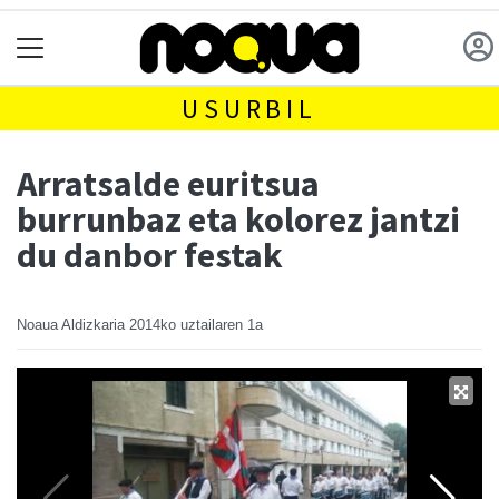
USURBIL
Arratsalde euritsua
burrunbaz eta kolorez jantzi
du danbor festak
Noaua Aldizkaria
2014ko uztailaren 1a