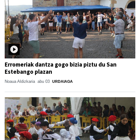
Erromeriak dantza gogo bizia piztu du San
Estebango plazan
Noaua Aldizkaria
abu 03
URDAIAGA