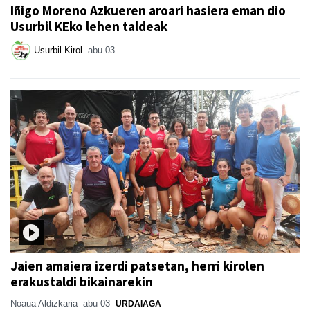
Iñigo Moreno Azkueren aroari hasiera eman dio
Usurbil KEko lehen taldeak
Usurbil Kirol
abu 03
Jaien amaiera izerdi patsetan, herri kirolen
erakustaldi bikainarekin
Noaua Aldizkaria
abu 03
URDAIAGA