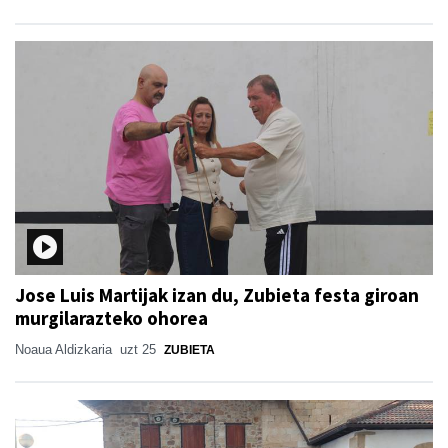
Jose Luis Martijak izan du, Zubieta festa giroan
murgilarazteko ohorea
Noaua Aldizkaria
uzt 25
ZUBIETA