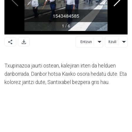
Entzun
Itzuli
Txupinazoa jaurti ostean, kalejiran irten da helduen
danborrada. Danbor hotsa Kaxko osora hedatu dute. Eta
kolorez jantzi dute, Santixabel bezpera gris hau.