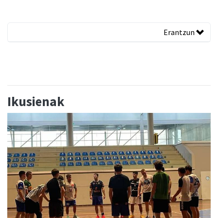
Erantzun
Ikusienak