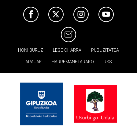
HONI BURUZ
LEGE OHARRA
PUBLIZITATEA
ARAUAK
HARREMANETARAKO
RSS