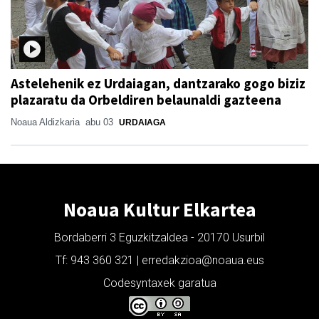
Astelehenik ez Urdaiagan, dantzarako gogo biziz
plazaratu da Orbeldiren belaunaldi gazteena
Noaua Aldizkaria
abu 03
URDAIAGA
Noaua Kultur Elkartea
Bordaberri 3 Eguzkitzaldea - 20170 Usurbil
Tf: 943 360 321 | erredakzioa@noaua.eus
Codesyntaxek garatua