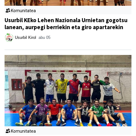
Komunitatea
Usurbil KEko Lehen Nazionala Urnietan gogotsu
lanean, aurpegi berriekin eta giro apartarekin
Usurbil Kirol
abu 05
Komunitatea