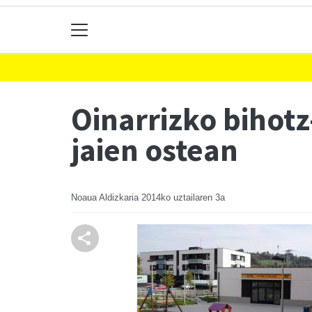
Oinarrizko bihotz
jaien ostean
Noaua Aldizkaria
2014ko uztailaren 3a