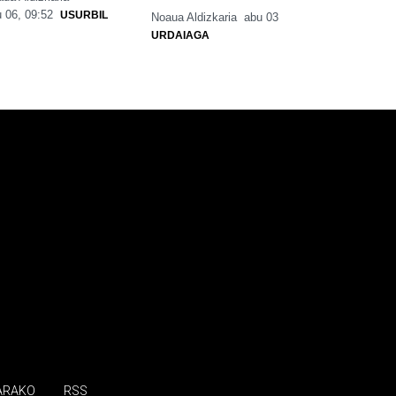
 06, 09:52
USURBIL
Noaua Aldizkaria
abu 03
URDAIAGA
ARAKO
RSS