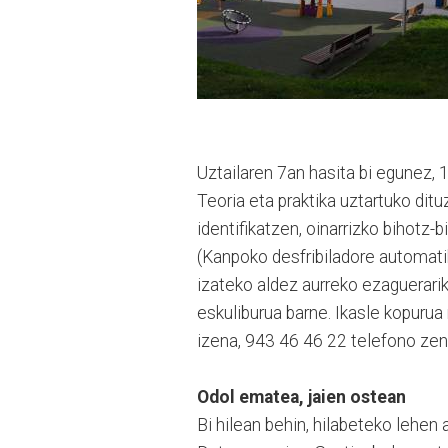
Uztailaren 7an hasita bi egunez,
Teoria eta praktika uztartuko ditu
identifikatzen, oinarrizko bihot
(Kanpoko desfribiladore automatik
izateko aldez aurreko ezaguerarik
eskuliburua barne. Ikasle kopuru
izena, 943 46 46 22 telefono zenb
Odol ematea, jaien ostean
Bi hilean behin, hilabeteko lehe