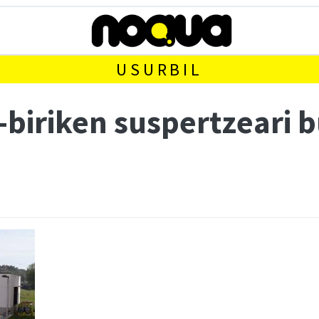
USURBIL
-biriken suspertzeari 