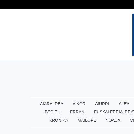
AIARALDEA
AIKOR
AIURRI
ALEA
BEGITU
ERRAN
EUSKALERRIA IRRA
KRONIKA
MAILOPE
NOAUA
O