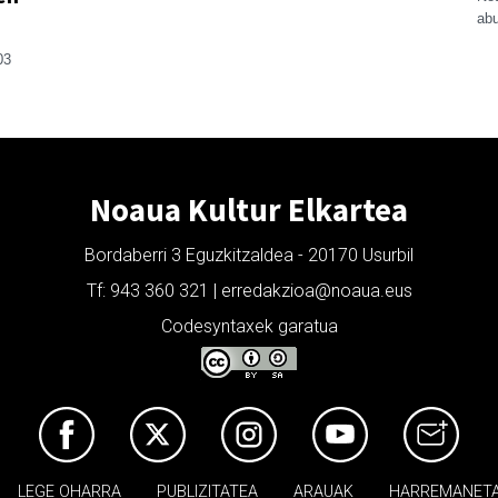
abu
03
Noaua Kultur Elkartea
Bordaberri 3 Eguzkitzaldea - 20170 Usurbil
Tf: 943 360 321 | erredakzioa@noaua.eus
Codesyntaxek garatua
LEGE OHARRA
PUBLIZITATEA
ARAUAK
HARREMANET