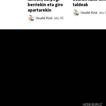
berriekin eta giro
taldeak
apartarekin
Usurbil Kirol
abu 
Usurbil Kirol
abu 05
HONI BURUZ