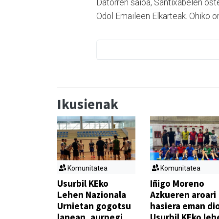
Datorren saioa, Santixabelen oste
Odol Emaileen Elkarteak. Ohiko or
Ikusienak
Komunitatea
Komunitatea
Usurbil KEko
Iñigo Moreno
Lehen Nazionala
Azkueren aroari
Urnietan gogotsu
hasiera eman di
lanean, aurpegi
Usurbil KEko leh