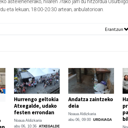
ko astelehenerako, hilaren 7rako jarri du hitzordua Usurbilg
du eta lekuan; 18:00-20:30 artean, anbulatorioan.
Erantzun
Hurrengo geltokia
Andatza zaintzeko
H
Atxegalde, udako
deia
p
festen errondan
pa
Noaua Aldizkaria
bi
o
abu 06, 09:00
URDAIAGA
Noaua Aldizkaria
en
abu 06, 10:36
ATXEGALDE
Noa