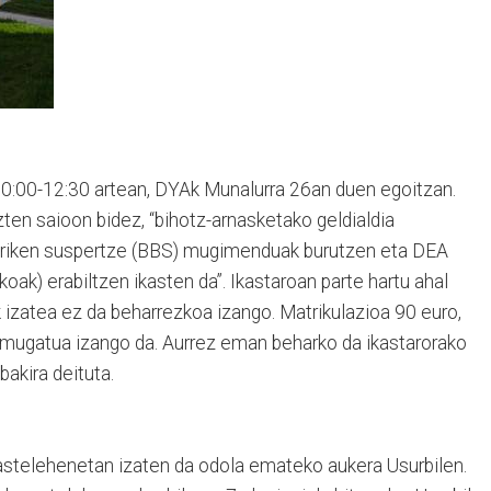
 10:00-12:30 artean, DYAk Munalurra 26an duen egoitzan.
zten saioon bidez, “bihotz-arnasketako geldialdia
z-biriken suspertze (BBS) mugimenduak burutzen eta DEA
oak) erabiltzen ikasten da”. Ikastaroan parte hartu ahal
 izatea ez da beharrezkoa izango. Matrikulazioa 90 euro,
a mugatua izango da. Aurrez eman beharko da ikastarorako
akira deituta.
n astelehenetan izaten da odola emateko aukera Usurbilen.