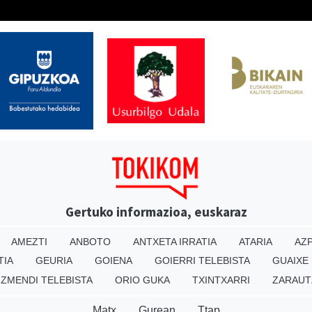
Gertuko informazioa, euskaraz
AMEZTI
ANBOTO
ANTXETA IRRATIA
ATARIA
AZP
TIA
GEURIA
GOIENA
GOIERRI TELEBISTA
GUAIXE
IZMENDI TELEBISTA
ORIO GUKA
TXINTXARRI
ZARAUT
Matx
Gurean
Ttap