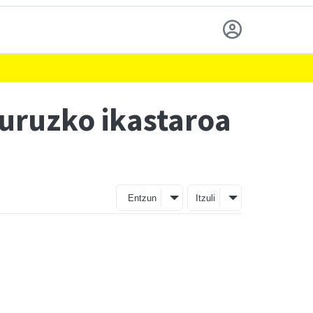
buruzko ikastaroa
Entzun
Itzuli