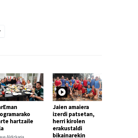
o
arEman
Jaien amaiera
rogramarako
izerdi patsetan,
rte hartzaile
herri kirolen
la
erakustaldi
bikainarekin
ua Aldizkaria