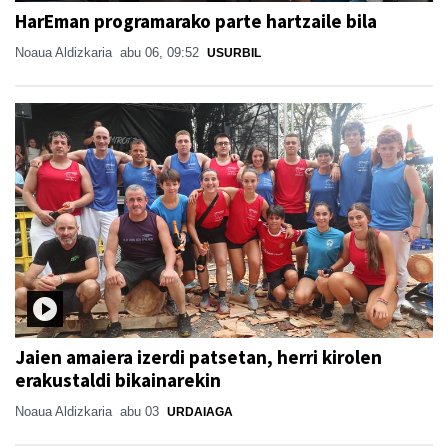
HarEman programarako parte hartzaile bila
Noaua Aldizkaria
abu 06, 09:52
USURBIL
Jaien amaiera izerdi patsetan, herri kirolen
erakustaldi bikainarekin
Noaua Aldizkaria
abu 03
URDAIAGA