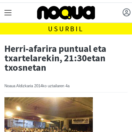
USURBIL
Herri-afarira puntual eta
txartelarekin, 21:30etan
txosnetan
Noaua Aldizkaria
2014ko uztailaren 4a