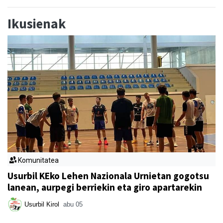
Ikusienak
Komunitatea
Usurbil KEko Lehen Nazionala Urnietan gogotsu
lanean, aurpegi berriekin eta giro apartarekin
Usurbil Kirol
abu 05