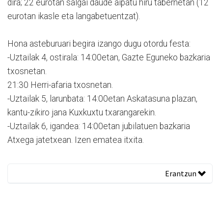
dira; 22 eurotan salgai daude aipatu hiru tabernetan (12
eurotan ikasle eta langabetuentzat).
Hona asteburuari begira izango dugu otordu festa:
-Uztailak 4, ostirala: 14:00etan, Gazte Eguneko bazkaria
txosnetan.
21:30 Herri-afaria txosnetan.
-Uztailak 5, larunbata: 14:00etan Askatasuna plazan,
kantu-zikiro jana Kuxkuxtu txarangarekin.
-Uztailak 6, igandea: 14:00etan jubilatuen bazkaria
Atxega jatetxean. Izen ematea itxita.
Erantzun