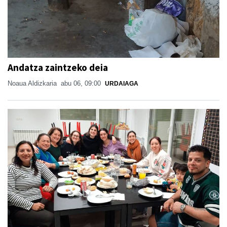
Andatza zaintzeko deia
Noaua Aldizkaria
abu 06, 09:00
URDAIAGA