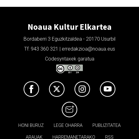
Noaua Kultur Elkartea
Bordaberri 3 Eguzkitzaldea - 20170 Usurbil
Tf: 943 360 321 | erredakzioa@noaua.eus
Codesyntaxek garatua
HONI BURUZ
LEGE OHARRA
PUBLIZITATEA
ARAUAK
HARREMANETARAKO
RSS