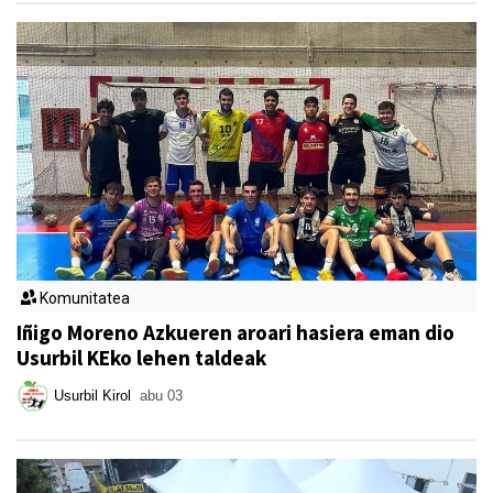
Komunitatea
Iñigo Moreno Azkueren aroari hasiera eman dio
Usurbil KEko lehen taldeak
Usurbil Kirol
abu 03