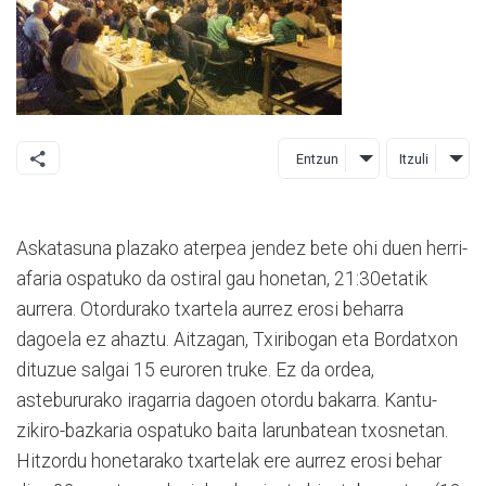
Entzun
Itzuli
Askatasuna plazako aterpea jendez bete ohi duen herri-
afaria ospatuko da ostiral gau honetan, 21:30etatik
aurrera. Otordurako txartela aurrez erosi beharra
dagoela ez ahaztu. Aitzagan, Txiribogan eta Bordatxon
dituzue salgai 15 euroren truke. Ez da ordea,
astebururako iragarria dagoen otordu bakarra. Kantu-
zikiro-bazkaria ospatuko baita larunbatean txosnetan.
Hitzordu honetarako txartelak ere aurrez erosi behar