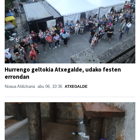
Hurrengo geltokia Atxegalde, udako festen
errondan
Noaua Aldizkaria
abu 06, 10:36
ATXEGALDE