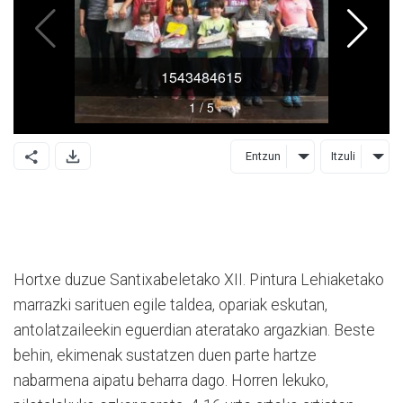
Entzun
Itzuli
Hortxe duzue Santixabeletako XII. Pintura Lehiaketako
marrazki sarituen egile taldea, opariak eskutan,
antolatzaileekin eguerdian ateratako argazkian. Beste
behin, ekimenak sustatzen duen parte hartze
nabarmena aipatu beharra dago. Horren lekuko,