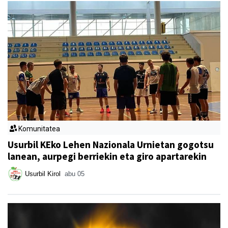
Komunitatea
Usurbil KEko Lehen Nazionala Urnietan gogotsu
lanean, aurpegi berriekin eta giro apartarekin
Usurbil Kirol
abu 05