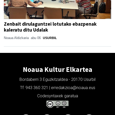
Zenbait dirulaguntzei lotutako ebazpenak
kaleratu ditu Udalak
Noaua Aldizkaria
abu 06
USURBIL
Noaua Kultur Elkartea
Bordaberri 3 Eguzkitzaldea - 20170 Usurbil
Tf: 943 360 321 | erredakzioa@noaua.eus
Codesyntaxek garatua