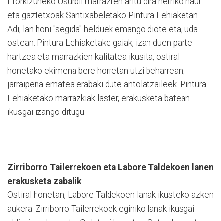
Etorkizuneko Usurbil marrazten aritu dira herriko haur
eta gaztetxoak Santixabeletako Pintura Lehiaketan.
Adi, lan honi "segida" helduek emango diote eta, uda
ostean. Pintura Lehiaketako gaiak, izan duen parte
hartzea eta marrazkien kalitatea ikusita, ostiral
honetako ekimena bere horretan utzi beharrean,
jarraipena ematea erabaki dute antolatzaileek. Pintura
Lehiaketako marrazkiak laster, erakusketa batean
ikusgai izango ditugu.
Zirriborro Tailerrekoen eta Labore Taldekoen lanen
erakusketa zabalik
Ostiral honetan, Labore Taldekoen lanak ikusteko azken
aukera. Zirriborro Tailerrekoek eginiko lanak ikusgai