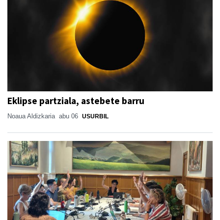
Eklipse partziala, astebete barru
Noaua Aldizkaria
abu 06
USURBIL