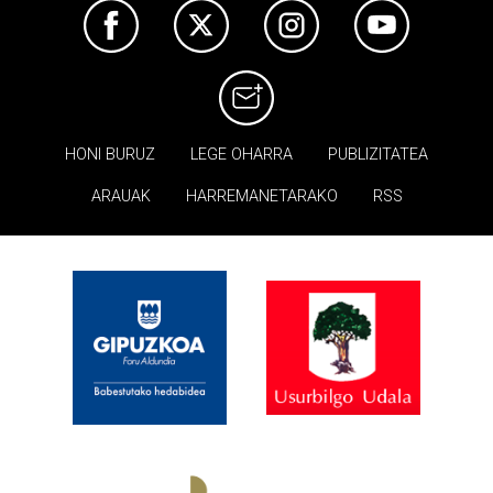
HONI BURUZ
LEGE OHARRA
PUBLIZITATEA
ARAUAK
HARREMANETARAKO
RSS