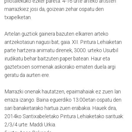
pilotalekuko ezker pareta. 4-16 urte arteko artisten
marrazkiez josi da, goizean zehar ospatu den
txapelketan.
Artelan guztiok gainera bazuten elkarren arteko
antzekotasun nagusi bat; gaia. XII. Pintura Lehiaketan
parte hartzera animatu direnek, 3000. urteko Usurbil
irudikatu behar baitzuten paper batean. Haur eta
gaztetxoen sormenak askorako ematen duela argi
geratu da aurten ere.
Marrazki onenak hautatzen, epaimahaiak ez zuen lan
erraza izango. Baina eguerdiko 13:00etan ospatu den
sari banaketarako hartua zuen erabakia. Hauek dira,
2014ko Santixabeletako Pintura Lehiaketako sarituak:
2/3/4 urte: Maddi Urkia.