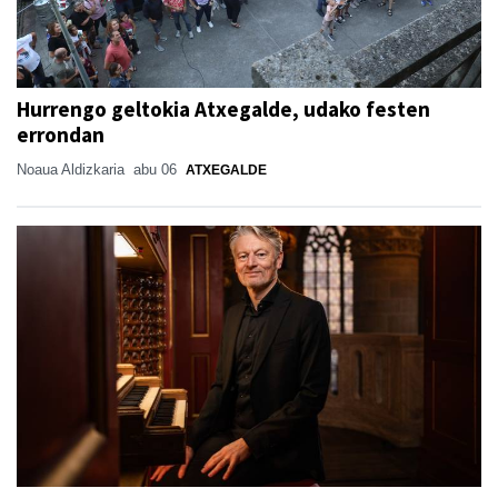
Hurrengo geltokia Atxegalde, udako festen
errondan
Noaua Aldizkaria
abu 06
ATXEGALDE