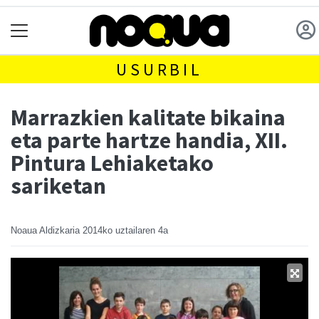
USURBIL
Marrazkien kalitate bikaina
eta parte hartze handia, XII.
Pintura Lehiaketako
sariketan
Noaua Aldizkaria
2014ko uztailaren 4a