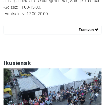
aldiz, igandera arte. Ordutegi honetan, Sutegiko aretoan:
-Goizez: 11:00-13:00.
-Arratsaldez: 17:00-20:00.
Erantzun
Ikusienak