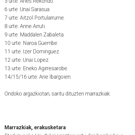
5 urte: Anes Rekondo.
6 urte: Unai Sarasua.
7 urte: Aitzol Portularrume.
8 urte: Anne Arruti.
9 urte: Maddalen Zabaleta.
10 urte: Naroa Guembe.
11 urte: Izer Dominguez.
12 urte: Unai Lopez.
13 urte: Eneko Agirresarobe.
14/15/16 urte: Ane Ibargoien.
Ondoko argazkiotan, saritu dituzten marrazkiak:
Marrazkiak, erakusketara