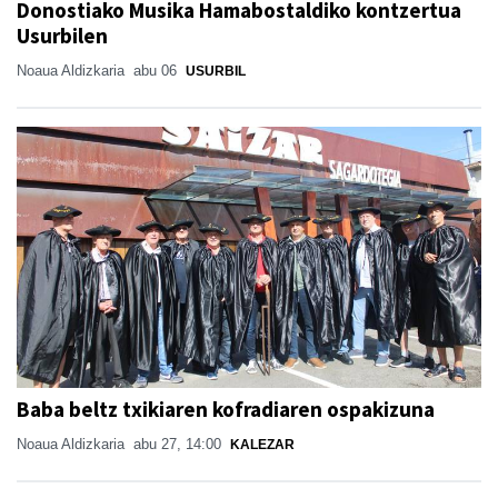
Donostiako Musika Hamabostaldiko kontzertua
Usurbilen
Noaua Aldizkaria
abu 06
USURBIL
Baba beltz txikiaren kofradiaren ospakizuna
Noaua Aldizkaria
abu 27, 14:00
KALEZAR