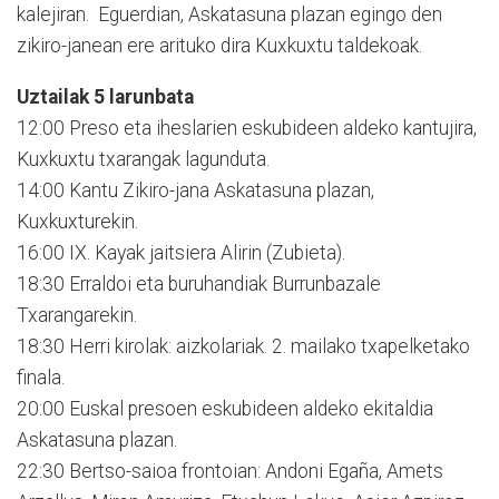
kalejiran. Eguerdian, Askatasuna plazan egingo den
zikiro-janean ere arituko dira Kuxkuxtu taldekoak.
Uztailak 5 larunbata
12:00 Preso eta iheslarien eskubideen aldeko kantujira,
Kuxkuxtu txarangak lagunduta.
14:00 Kantu Zikiro-jana Askatasuna plazan,
Kuxkuxturekin.
16:00 IX. Kayak jaitsiera Alirin (Zubieta).
18:30 Erraldoi eta buruhandiak Burrunbazale
Txarangarekin.
18:30 Herri kirolak: aizkolariak. 2. mailako txapelketako
finala.
20:00 Euskal presoen eskubideen aldeko ekitaldia
Askatasuna plazan.
22:30 Bertso-saioa frontoian: Andoni Egaña, Amets