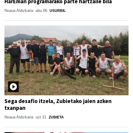
HarEman programarako parte hartzaile bila
Noaua Aldizkaria
abu 06
USURBIL
Sega desafio itzela, Zubietako jaien azken
txanpan
Noaua Aldizkaria
uzt 31
ZUBIETA