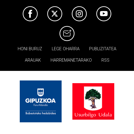
HONI BURUZ
LEGE OHARRA
PUBLIZITATEA
ARAUAK
HARREMANETARAKO
RSS