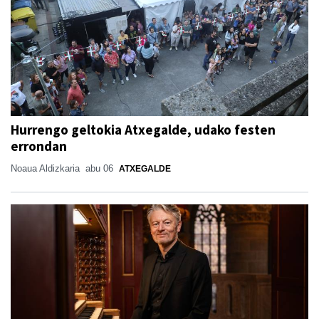
Hurrengo geltokia Atxegalde, udako festen
errondan
Noaua Aldizkaria
abu 06
ATXEGALDE