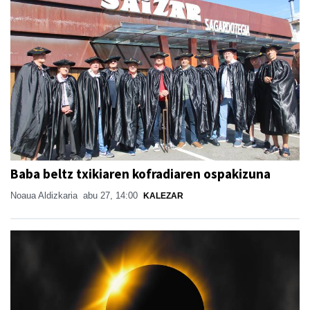
Baba beltz txikiaren kofradiaren ospakizuna
Noaua Aldizkaria
abu 27, 14:00
KALEZAR