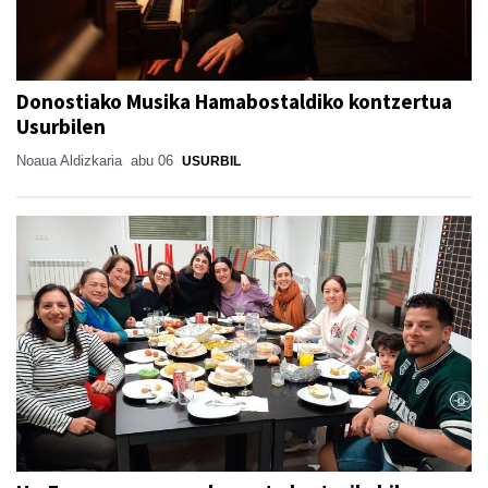
Donostiako Musika Hamabostaldiko kontzertua
Usurbilen
Noaua Aldizkaria
abu 06
USURBIL