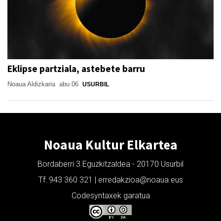
Eklipse partziala, astebete barru
Noaua Aldizkaria
abu 06
USURBIL
Noaua Kultur Elkartea
Bordaberri 3 Eguzkitzaldea - 20170 Usurbil
Tf: 943 360 321 | erredakzioa@noaua.eus
Codesyntaxek garatua