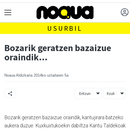
USURBIL
Bozarik geratzen bazaizue
oraindik...
Noaua Aldizkaria
2014ko uztailaren 5a
Entzun
Itzuli
Bozarik geratzen bazaizue oraindik, kantujirara batzeko
aukera duzue. Kuxkuxtukoekin dabiltza Kantu Taldekoak