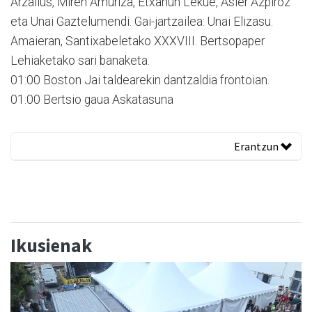
Arzallus, Miren Amuriza, Etxahun Lekue, Asier Azpiroz
eta Unai Gaztelumendi. Gai-jartzailea: Unai Elizasu.
Amaieran, Santixabeletako XXXVIII. Bertsopaper
Lehiaketako sari banaketa.
01:00 Boston Jai taldearekin dantzaldia frontoian.
01:00 Bertsio gaua Askatasuna
Erantzun
Ikusienak