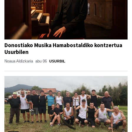
Donostiako Musika Hamabostaldiko kontzertua
Usurbilen
Noaua Aldizkaria
abu 06
USURBIL