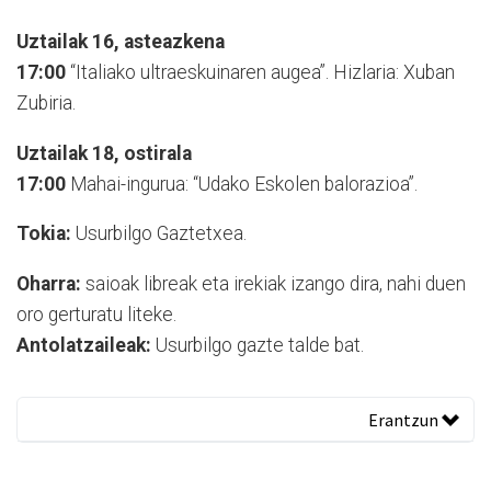
Uztailak 16, asteazkena
17:00
“Italiako ultraeskuinaren augea”. Hizlaria: Xuban
Zubiria.
Uztailak 18, ostirala
17:00
Mahai-ingurua: “Udako Eskolen balorazioa”.
Tokia:
Usurbilgo Gaztetxea.
Oharra:
saioak libreak eta irekiak izango dira, nahi duen
oro gerturatu liteke.
Antolatzaileak:
Usurbilgo gazte talde bat.
Erantzun