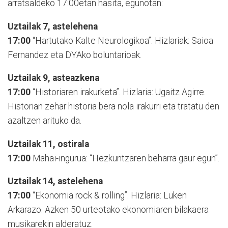
arratsaldeko 17:00etan hasita, egunotan:
Uztailak 7, astelehena
17:00
“Hartutako Kalte Neurologikoa”. Hizlariak: Saioa
Fernandez eta DYAko boluntarioak.
Uztailak 9, asteazkena
17:00
“Historiaren irakurketa”. Hizlaria: Ugaitz Agirre.
Historian zehar historia bera nola irakurri eta tratatu den
azaltzen arituko da.
Uztailak 11, ostirala
17:00
Mahai-ingurua: “Hezkuntzaren beharra gaur egun”.
Uztailak 14, astelehena
17:00
“Ekonomia rock & rolling”. Hizlaria: Luken
Arkarazo. Azken 50 urteotako ekonomiaren bilakaera
musikarekin alderatuz.