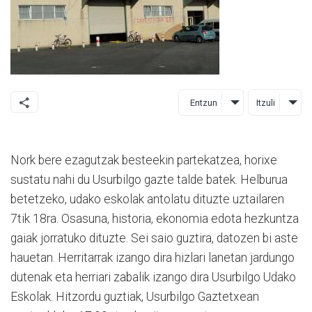
Entzun
Itzuli
Nork bere ezagutzak besteekin partekatzea, horixe
sustatu nahi du Usurbilgo gazte talde batek. Helburua
betetzeko, udako eskolak antolatu dituzte uztailaren
7tik 18ra. Osasuna, historia, ekonomia edota hezkuntza
gaiak jorratuko dituzte. Sei saio guztira, datozen bi aste
hauetan. Herritarrak izango dira hizlari lanetan jardungo
dutenak eta herriari zabalik izango dira Usurbilgo Udako
Eskolak. Hitzordu guztiak, Usurbilgo Gaztetxean