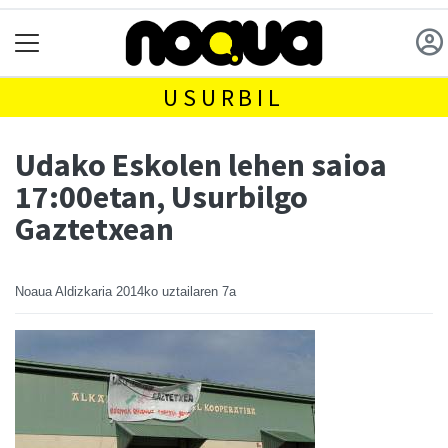
USURBIL
Udako Eskolen lehen saioa
17:00etan, Usurbilgo
Gaztetxean
Noaua Aldizkaria
2014ko uztailaren 7a