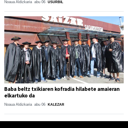
Noaua Aldizkaria
abu 06
USURBIL
Baba beltz txikiaren kofradia hilabete amaieran
elkartuko da
Noaua Aldizkaria
abu 06
KALEZAR