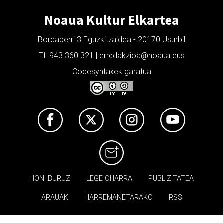
Noaua Kultur Elkartea
Bordaberri 3 Eguzkitzaldea - 20170 Usurbil
Tf: 943 360 321 | erredakzioa@noaua.eus
Codesyntaxek garatua
HONI BURUZ
LEGE OHARRA
PUBLIZITATEA
ARAUAK
HARREMANETARAKO
RSS