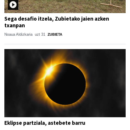
Sega desafio itzela, Zubietako jaien azken
txanpan
Noaua Aldizkaria
uzt 31
ZUBIETA
Eklipse partziala, astebete barru