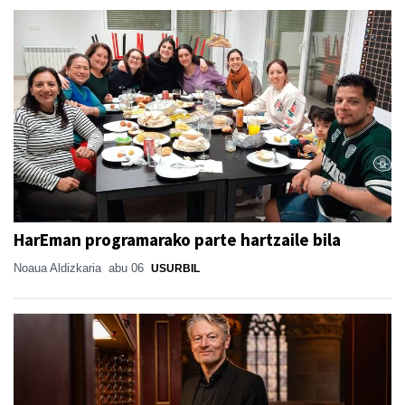
HarEman programarako parte hartzaile bila
Noaua Aldizkaria
abu 06
USURBIL