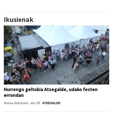
Ikusienak
Hurrengo geltokia Atxegalde, udako festen
errondan
Noaua Aldizkaria
abu 06
ATXEGALDE