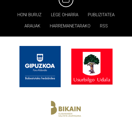
HONI BURUZ
LEGE OHARRA
PUBLIZITATEA
ARAUAK
HARREMANETARAKO
RSS