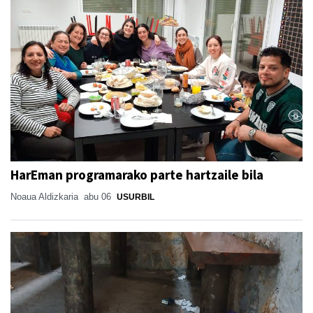
HarEman programarako parte hartzaile bila
Noaua Aldizkaria
abu 06
USURBIL