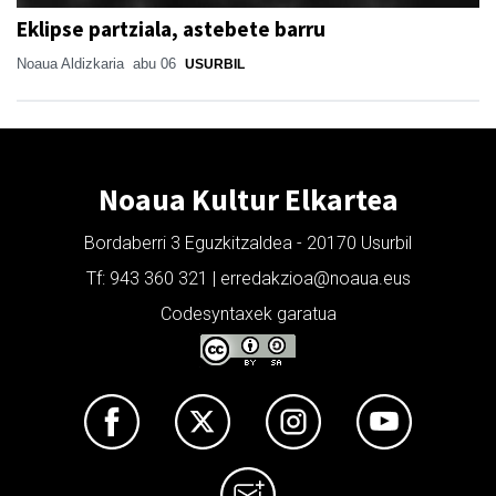
Eklipse partziala, astebete barru
Noaua Aldizkaria
abu 06
USURBIL
Noaua Kultur Elkartea
Bordaberri 3 Eguzkitzaldea - 20170 Usurbil
Tf: 943 360 321 | erredakzioa@noaua.eus
Codesyntaxek garatua