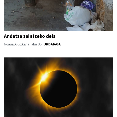
Andatza zaintzeko deia
Noaua Aldizkaria
abu 06
URDAIAGA