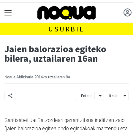
USURBIL
Jaien balorazioa egiteko
bilera, uztailaren 16an
Noaua Aldizkaria
2014ko uztailaren 9a
Entzun
Itzuli
Santixabel Jai Batzordeari garrantzitsua iruditzen zaio
"jaien balorazioa egitea ondo egindakoak mantendu eta