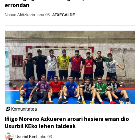
errondan
Noaua Aldizkaria
abu 06
ATXEGALDE
Komunitatea
Iñigo Moreno Azkueren aroari hasiera eman dio
Usurbil KEko lehen taldeak
Usurbil Kirol
abu 03