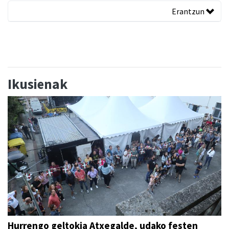
Erantzun
Ikusienak
Hurrengo geltokia Atxegalde, udako festen