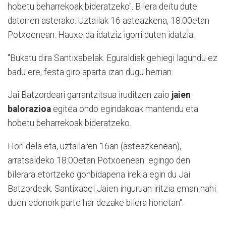
hobetu beharrekoak bideratzeko". Bilera deitu dute
datorren asterako. Uztailak 16 asteazkena, 18:00etan
Potxoenean. Hauxe da idatziz igorri duten idatzia.
"Bukatu dira Santixabelak. Eguraldiak gehiegi lagundu ez
badu ere, festa giro aparta izan dugu herrian.
Jai Batzordeari garrantzitsua iruditzen zaio
jaien
balorazioa
egitea ondo egindakoak mantendu eta
hobetu beharrekoak bideratzeko.
Hori dela eta,
uztailaren 16an
(asteazkenean),
arratsaldeko
18:00etan Potxoenean
egingo den
bilerara etortzeko gonbidapena irekia egin du Jai
Batzordeak. Santixabel Jaien inguruan iritzia eman nahi
duen edonork parte har dezake bilera honetan".