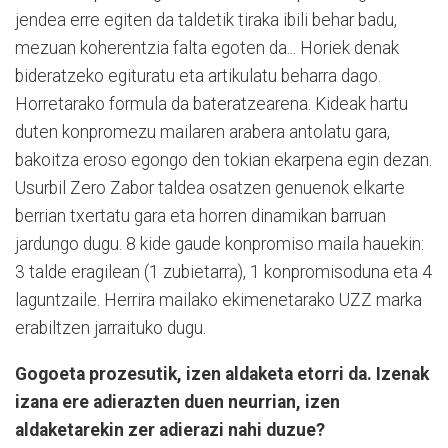
jendea erre egiten da taldetik tiraka ibili behar badu,
mezuan koherentzia falta egoten da... Horiek denak
bideratzeko egituratu eta artikulatu beharra dago.
Horretarako formula da bateratzearena. Kideak hartu
duten konpromezu mailaren arabera antolatu gara,
bakoitza eroso egongo den tokian ekarpena egin dezan.
Usurbil Zero Zabor taldea osatzen genuenok elkarte
berrian txertatu gara eta horren dinamikan barruan
jardungo dugu.
8 kide gaude konpromiso maila hauekin:
3 talde eragilean (1 zubietarra), 1 konpromisoduna eta 4
laguntzaile. Herrira mailako ekimenetarako UZZ marka
erabiltzen jarraituko dugu.
Gogoeta prozesutik, izen aldaketa etorri da. Izenak
izana ere adierazten duen neurrian, izen
aldaketarekin zer adierazi nahi duzue?