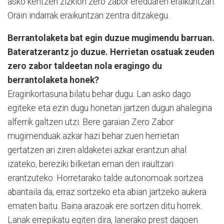
asko kentzen zizkion zero zabor ereduaren eraikuntzari.
Orain indarrak eraikuntzan zentra ditzakegu.
Berrantolaketa bat egin duzue mugimendu barruan.
Bateratzerantz jo duzue. Herrietan osatuak zeuden
zero zabor taldeetan nola eragingo du
berrantolaketa honek?
Eraginkortasuna bilatu behar dugu. Lan asko dago
egiteke eta ezin dugu honetan jartzen dugun ahalegina
alferrik galtzen utzi. Bere garaian Zero Zabor
mugimenduak azkar hazi behar zuen herrietan
gertatzen ari ziren aldaketei azkar erantzun ahal
izateko, bereziki bilketan eman den iraultzari
erantzuteko. Horretarako talde autonomoak sortzea
abantaila da, erraz sortzeko eta abian jartzeko aukera
ematen baitu. Baina arazoak ere sortzen ditu horrek.
Lanak errepikatu egiten dira, lanerako prest dagoen