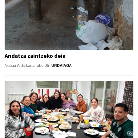
Andatza zaintzeko deia
Noaua Aldizkaria
abu 06
URDAIAGA