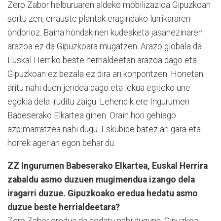
Zero Zabor helburuaren aldeko mobilizazioa Gipuzkoan
sortu zen, errauste plantak eragindako lurrikararen
ondorioz. Baina hondakinen kudeaketa jasanezinaren
arazoa ez da Gipuzkoara mugatzen. Arazo globala da.
Euskal Herriko beste herrialdeetan arazoa dago eta
Gipuzkoan ez bezala ez dira ari konpontzen. Honetan
aritu nahi duen jendea dago eta lekua egiteko une
egokia dela iruditu zaigu. Lehendik ere Ingurumen
Babeserako Elkartea ginen. Orain hori gehiago
azpimarratzea nahi dugu. Eskubide batez ari gara eta
horrek agerian egon behar du.
ZZ Ingurumen Babeserako Elkartea, Euskal Herrira
zabaldu asmo duzuen mugimendua izango dela
iragarri duzue. Gipuzkoako eredua hedatu asmo
duzue beste herrialdeetara?
Zero Zabor eredua da hedatu nahi duguna. Gipuzkoa