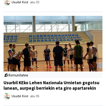
Usurbil Kirol
abu 03
Komunitatea
Usurbil KEko Lehen Nazionala Urnietan gogotsu
lanean, aurpegi berriekin eta giro apartarekin
Usurbil Kirol
abu 05