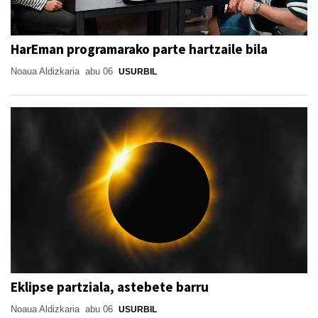
HarEman programarako parte hartzaile bila
Noaua Aldizkaria
abu 06
USURBIL
Eklipse partziala, astebete barru
Noaua Aldizkaria
abu 06
USURBIL