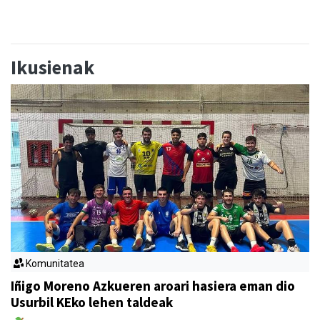
Ikusienak
Komunitatea
Iñigo Moreno Azkueren aroari hasiera eman dio
Usurbil KEko lehen taldeak