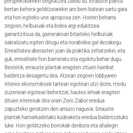
perspektibarekin begiratzea zaildu du. Errauste planta
bertan behera gelditzearekin aro berri batean sartu gara
eta hori egiteko une aproposa zen. Horren beharra
zegoen, helburuak eta bidea argi edukitzea
garrantzitsua da,
gainerakoan bitarteko helburuak
sakralizatu egiten ditugu eta norabidea gal dezakegu.
Errealitatea aberasten joan da praktika zehatzekin, eta
guk, errealitate hori barneratu eta egokitu behar dugu.
Bestetik, errauste plantak eragiten zituen hainbat
baldintza desagertu dira. Atzean zegoen lobbyaren
interes ekonomikoek tartean egoteari utzi diote, modu
zuzenean egoteari behintzat, hautes lehiak eragiten
dituen interesak dira orain Zero Zabor eredua
zapuzteko geratzen den arrazoi nagusia. Errauste
plantak hamarkadetako kudeaketa eredua baldintzatuko
luke. Hori gelditzeko borrokak denbora eta ahalegin