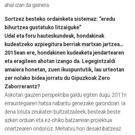
ahal izan da gainera.
Sortzez besteko ordainketa sistemaz: “eredu
bihurtzea gustatuko litzaiguke”
Udal eta foru hauteskundeak, hondakinak
kudeatzeko azpiegitura berriak martxan jartzea…
2015ean ere, hondakinen kudeaketa jendartearen
eta eragileen ahotan izango da. Legegintzaldi
amaiera honetan, zuen ikuspuntutik, lau urteotan
zer nolako bidea jorratu du Gipuzkoak Zero
Zaborrerantz?
Askotan gauzen perspektiba galdu egiten dugu. 2011n
erraustegiaren hatsa nabaritu genezake garondoan. Ia
dena lotuta zeukaten bultzatzaileek, besteak beste
azken orduan eta ez-ohiko batzarrean proiektua
onartzearen ondorioz. Mehatxu hori desaktibatzeaz