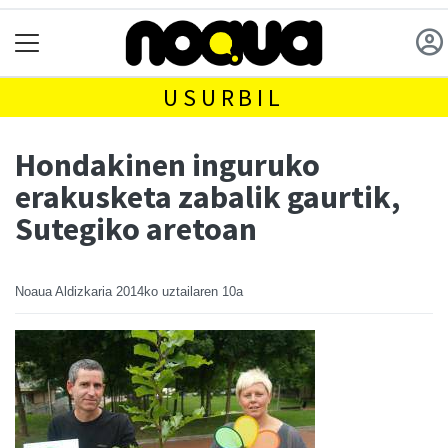
USURBIL
Hondakinen inguruko
erakusketa zabalik gaurtik,
Sutegiko aretoan
Noaua Aldizkaria
2014ko uztailaren 10a