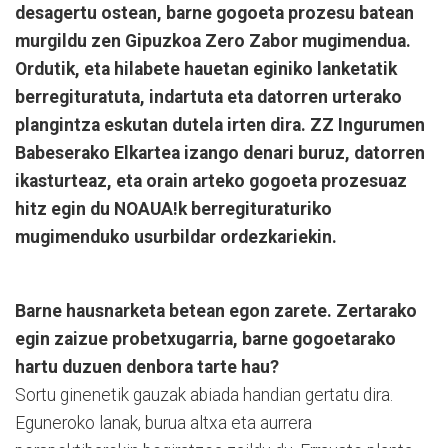
desagertu ostean, barne gogoeta prozesu batean
murgildu zen Gipuzkoa Zero Zabor mugimendua.
Ordutik, eta hilabete hauetan eginiko lanketatik
berregituratuta, indartuta eta datorren urterako
plangintza eskutan dutela irten dira. ZZ Ingurumen
Babeserako Elkartea izango denari buruz, datorren
ikasturteaz, eta orain arteko gogoeta prozesuaz
hitz egin du NOAUA!k berregituraturiko
mugimenduko usurbildar ordezkariekin.
Barne hausnarketa betean egon zarete. Zertarako
egin zaizue probetxugarria, barne gogoetarako
hartu duzuen denbora tarte hau?
Sortu ginenetik gauzak abiada handian gertatu dira.
Eguneroko lanak, burua altxa eta aurrera