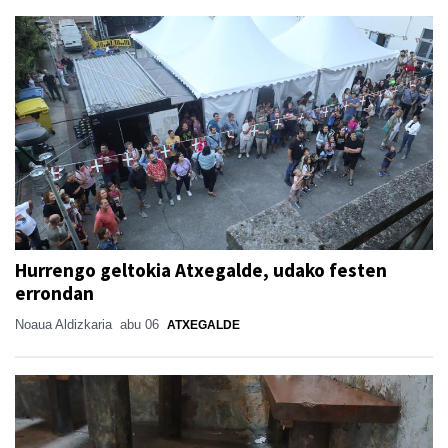
Hurrengo geltokia Atxegalde, udako festen
errondan
Noaua Aldizkaria
abu 06
ATXEGALDE