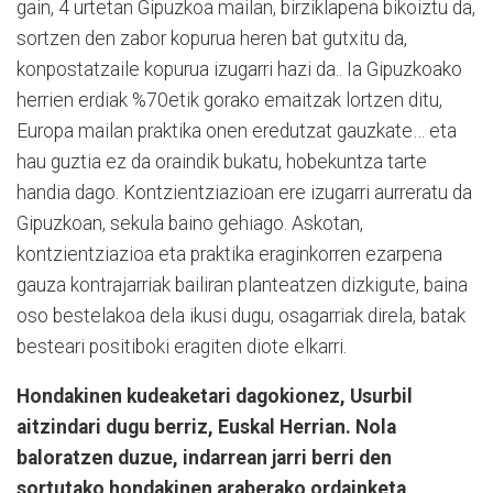
gain, 4 urtetan Gipuzkoa mailan, birziklapena bikoiztu da,
sortzen den zabor kopurua heren bat gutxitu da,
konpostatzaile kopurua izugarri hazi da.. Ia Gipuzkoako
herrien erdiak %70etik gorako emaitzak lortzen ditu,
Europa mailan praktika onen eredutzat gauzkate… eta
hau guztia ez da oraindik bukatu, hobekuntza tarte
handia dago. Kontzientziazioan ere izugarri aurreratu da
Gipuzkoan, sekula baino gehiago. Askotan,
kontzientziazioa eta praktika eraginkorren ezarpena
gauza kontrajarriak bailiran planteatzen dizkigute, baina
oso bestelakoa dela ikusi dugu, osagarriak direla, batak
besteari positiboki eragiten diote elkarri.
Hondakinen kudeaketari dagokionez, Usurbil
aitzindari dugu berriz, Euskal Herrian. Nola
baloratzen duzue, indarrean jarri berri den
sortutako hondakinen araberako ordainketa