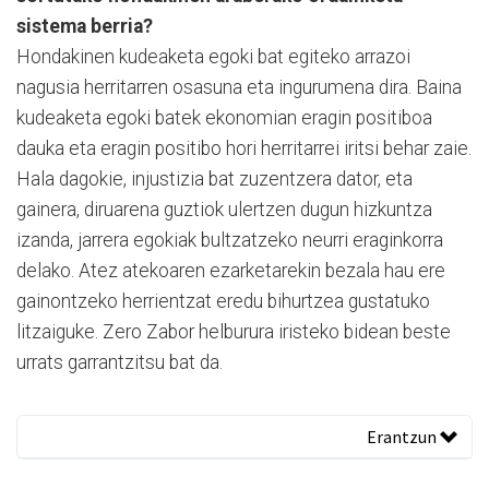
sistema berria?
Hondakinen kudeaketa egoki bat egiteko arrazoi
nagusia herritarren osasuna eta ingurumena dira. Baina
kudeaketa egoki batek ekonomian eragin positiboa
dauka eta eragin positibo hori herritarrei iritsi behar zaie.
Hala dagokie, injustizia bat zuzentzera dator, eta
gainera, diruarena guztiok ulertzen dugun hizkuntza
izanda, jarrera egokiak bultzatzeko neurri eraginkorra
delako. Atez atekoaren ezarketarekin bezala hau ere
gainontzeko herrientzat eredu bihurtzea gustatuko
litzaiguke. Zero Zabor helburura iristeko bidean beste
urrats garrantzitsu bat da.
Erantzun