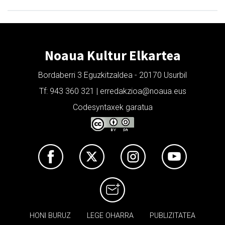
Noaua Kultur Elkartea
Bordaberri 3 Eguzkitzaldea - 20170 Usurbil
Tf: 943 360 321 | erredakzioa@noaua.eus
Codesyntaxek garatua
HONI BURUZ
LEGE OHARRA
PUBLIZITATEA