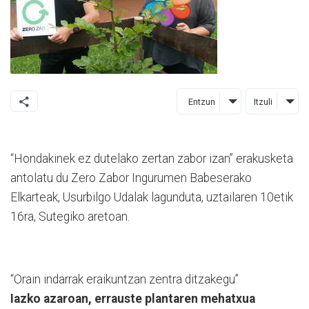
Entzun
Itzuli
“Hondakinek ez dutelako zertan zabor izan” erakusketa
antolatu du Zero Zabor Ingurumen Babeserako
Elkarteak, Usurbilgo Udalak lagunduta, uztailaren 10etik
16ra, Sutegiko aretoan.
“Orain indarrak eraikuntzan zentra ditzakegu”
Iazko azaroan, errauste plantaren mehatxua