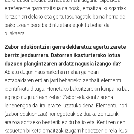
erreferente garrantzitsua da noski, emaitza ikusgarriak
lortzen ari delako eta gertutasunagatik, baina herrialde
bakoitzean bere baldintzetara egokitu behar da
bilakaera.
Zabor edukiontziei gerra deklaratuz agertu zarete
berriz jendaurrera. Datorren ikasturterako lotua
duzuen plangintzaren ardatz nagusia izango da?
Abiatu dugun hausnarketan mahai gainean,
eztabaidaren erdian jarri beharreko zenbait elementu
identifikatu ditugu. Horietako bakoitzarekin kanpaina bat
egingo dugu urtean zehar. Zabor edukiontziarena
lehenengoa da, irailerarte luzatuko dena. Elementu hori
(zabor edukiontzia) hor egoteak ez dauka zentzurik
arazoa sortzeko besterik ez du balio eta. Kentzen den
kasuetan bilketa emaitzak izugarri hobetzen direla ikusi