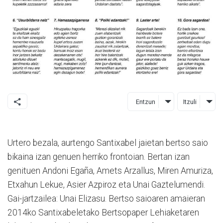
Entzun
Itzuli
Urtero bezala, aurtengo Santixabel jaietan bertso saio
bikaina izan genuen herriko frontoian. Bertan izan
genituen Andoni Egaña, Amets Arzallus, Miren Amuriza,
Etxahun Lekue, Asier Azpiroz eta Unai Gaztelumendi.
Gai-jartzailea: Unai Elizasu. Bertso saioaren amaieran
2014ko Santixabeletako Bertsopaper Lehiaketaren