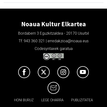
Noaua Kultur Elkartea
Bordaberri 3 Eguzkitzaldea - 20170 Usurbil
Tf: 943 360 321 | erredakzioa@noaua.eus
Codesyntaxek garatua
HONI BURUZ
LEGE OHARRA
PUBLIZITATEA