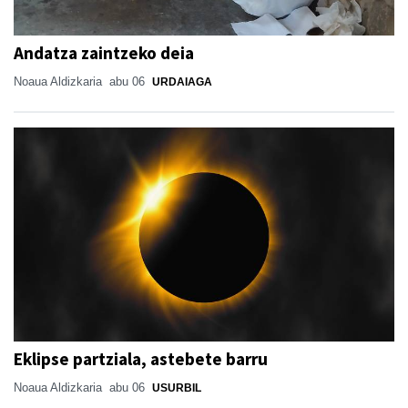
Andatza zaintzeko deia
Noaua Aldizkaria
abu 06
URDAIAGA
Eklipse partziala, astebete barru
Noaua Aldizkaria
abu 06
USURBIL