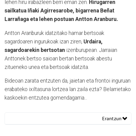
lehen hiru irabazleen berri eman zen.
Hirugarren
sailkatua Iñaki Agirresarobe, bigarrena Beñat
Larrañaga eta lehen postuan Antton Aranburu.
Antton Aranburuk idatzitako hamar bertsoak
sagardoaren ingurukoak izan ziren,
Urdaira,
sagardoarekin bertsotan
izenburupean. Jarraian
Anttonek bertso saioan bertan bertsoak abestu
zitueneko unea eta bertsoak idatzita.
Bideoan zarata entzuten da, jaietan eta frontoi inguruan
erabateko ixiltasuna lortzea lan zaila ezta? Belarrietako
kaskoekin entzutea gomendagarria...
Erantzun