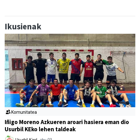
Ikusienak
Komunitatea
Iñigo Moreno Azkueren aroari hasiera eman dio
Usurbil KEko lehen taldeak
Usurbil Kirol
abu 03