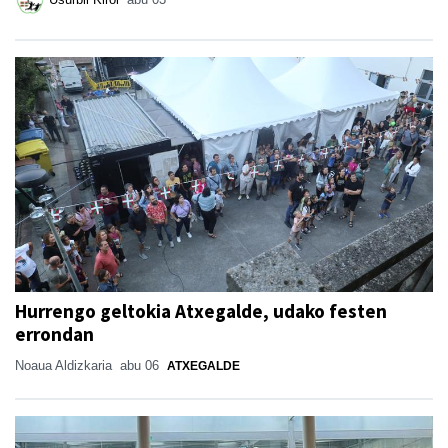
Hurrengo geltokia Atxegalde, udako festen
errondan
Noaua Aldizkaria
abu 06
ATXEGALDE