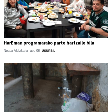
HarEman programarako parte hartzaile bila
Noaua Aldizkaria
abu 06
USURBIL