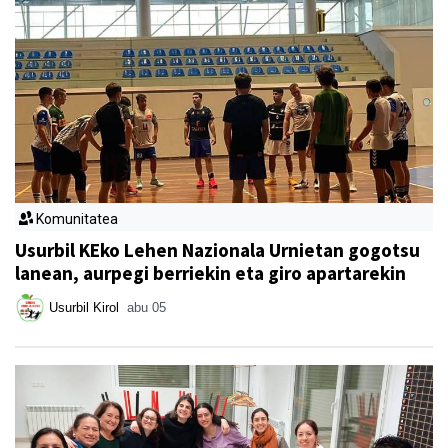
Komunitatea
Usurbil KEko Lehen Nazionala Urnietan gogotsu
lanean, aurpegi berriekin eta giro apartarekin
Usurbil Kirol
abu 05