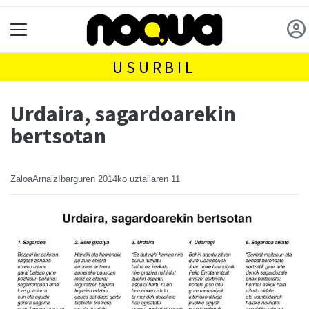
USURBIL
Urdaira, sagardoarekin
bertsotan
ZaloaArnaizIbarguren
2014ko uztailaren 11