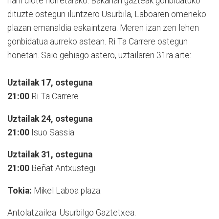
nahi diote horretarako. Bakarlari gazteak gonbidatuko
dituzte ostegun iluntzero Usurbila, Laboaren omeneko
plazan emanaldia eskaintzera. Meren izan zen lehen
gonbidatua aurreko astean. Ri Ta Carrere ostegun
honetan. Saio gehiago astero, uztailaren 31ra arte:
Uztailak 17, osteguna
21:00
Ri Ta Carrere.
Uztailak 24, osteguna
21:00
Isuo Sassia.
Uztailak 31, osteguna
21:00
Beñat Antxustegi.
Tokia:
Mikel Laboa plaza.
Antolatzailea: Usurbilgo Gaztetxea.