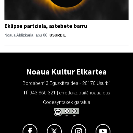
Eklipse partziala, astebete barru
Noaua Aldizkaria
abu 06
USURBIL
Noaua Kultur Elkartea
Bordaberri 3 Eguzkitzaldea - 20170 Usurbil
Tf: 943 360 321 | erredakzioa@noaua.eus
Codesyntaxek garatua