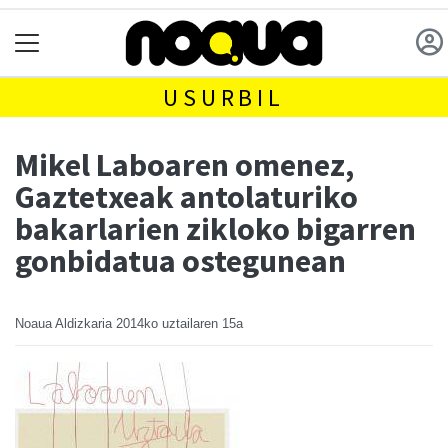
USURBIL
Mikel Laboaren omenez,
Gaztetxeak antolaturiko
bakarlarien zikloko bigarren
gonbidatua ostegunean
Noaua Aldizkaria
2014ko uztailaren 15a