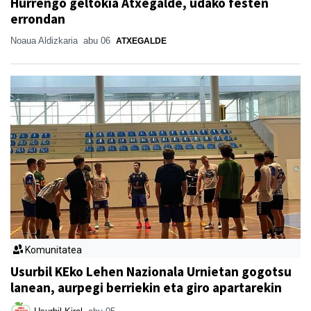
Hurrengo geltokia Atxegalde, udako festen
errondan
Noaua Aldizkaria
abu 06
ATXEGALDE
Komunitatea
Usurbil KEko Lehen Nazionala Urnietan gogotsu
lanean, aurpegi berriekin eta giro apartarekin