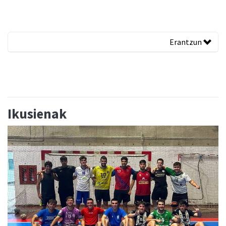
Erantzun
Ikusienak