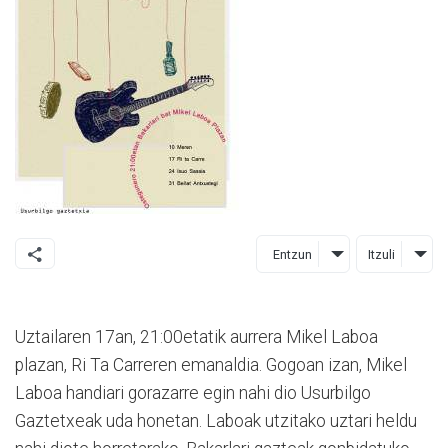
Entzun
Itzuli
Uztailaren 17an, 21:00etatik aurrera Mikel Laboa
plazan, Ri Ta Carreren emanaldia. Gogoan izan, Mikel
Laboa handiari gorazarre egin nahi dio Usurbilgo
Gaztetxeak uda honetan. Laboak utzitako uztari heldu