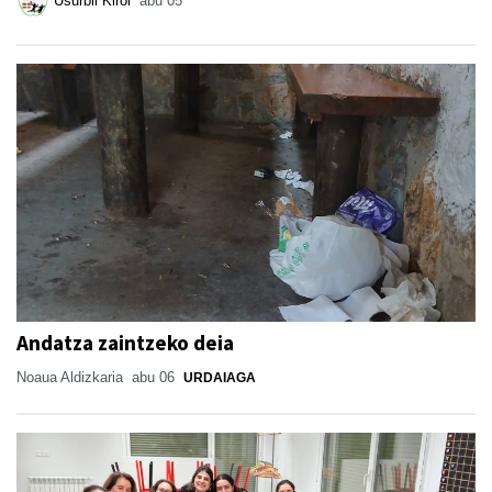
Usurbil Kirol
abu 05
Andatza zaintzeko deia
Noaua Aldizkaria
abu 06
URDAIAGA