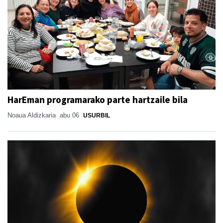
HarEman programarako parte hartzaile bila
Noaua Aldizkaria
abu 06
USURBIL