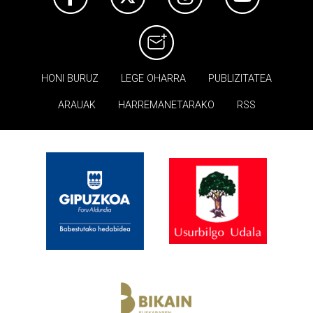
HONI BURUZ
LEGE OHARRA
PUBLIZITATEA
ARAUAK
HARREMANETARAKO
RSS