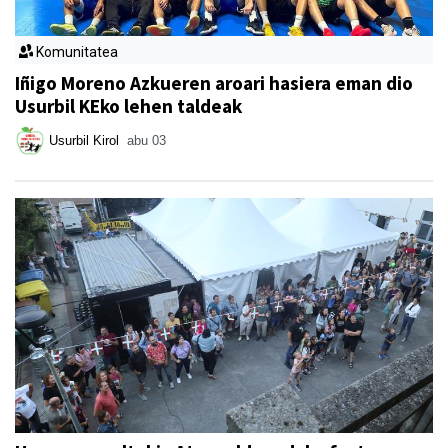
Komunitatea
Iñigo Moreno Azkueren aroari hasiera eman dio
Usurbil KEko lehen taldeak
Usurbil Kirol
abu 03