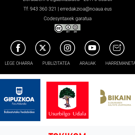
Tf: 943 360 321 | erredakzioa@noaua.eus
Codesyntaxek garatua
LEGE OHARRA
PUBLIZITATEA
ARAUAK
HARREMANET