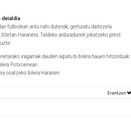
 deialdia
an futbolean aritu nahi dutenak, gerturatu daitezela
:30etan Haranera. Taldeko arduradunek jokatzeko prest
uzte.
tarako iragarriak dauden aipatu bi bilera hauen hitzorduak:
ilera Potxoenean.
dea osatzeko bilera Haranen.
Erantzun