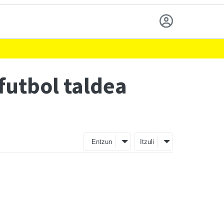
futbol taldea
Entzun
Itzuli