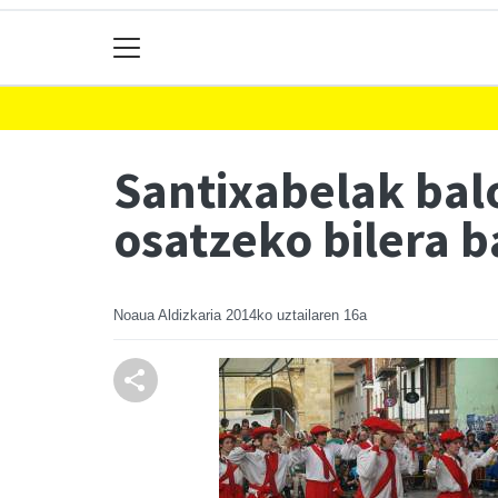
Santixabelak balo
osatzeko bilera b
Noaua Aldizkaria
2014ko uztailaren 16a