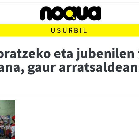
USURBIL
ratzeko eta jubenilen 
ana, gaur arratsaldean