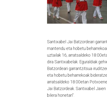
Santixabel Jai Batzordeari garran
mantendu eta hobetu beharrekoak 
uztailak 16, arratsaldeko 18:00et
dira Santixabelak. Eguraldiak gehi
Batzordeari garrantzitsua iruditz
eta hobetu beharrekoak bideratzek
arratsaldeko 18:00etan Potxoenea
Jai Batzordeak. Santixabel Jaien 
bilera honetan".