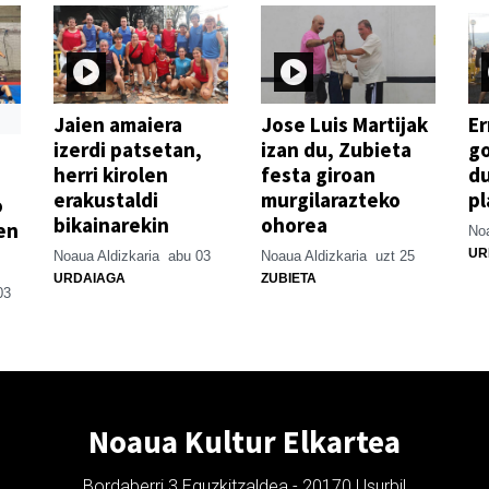
Jaien amaiera
Jose Luis Martijak
Er
izerdi patsetan,
izan du, Zubieta
go
herri kirolen
festa giroan
d
erakustaldi
murgilarazteko
pl
o
bikainarekin
ohorea
en
Noa
UR
Noaua Aldizkaria
abu 03
Noaua Aldizkaria
uzt 25
URDAIAGA
ZUBIETA
03
Noaua Kultur Elkartea
Bordaberri 3 Eguzkitzaldea - 20170 Usurbil