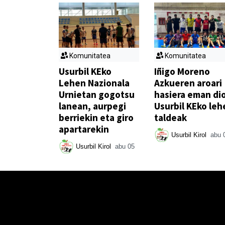
Komunitatea
Komunitatea
Usurbil KEko
Iñigo Moreno
Lehen Nazionala
Azkueren aroari
Urnietan gogotsu
hasiera eman di
lanean, aurpegi
Usurbil KEko leh
berriekin eta giro
taldeak
apartarekin
Usurbil Kirol
abu 
Usurbil Kirol
abu 05