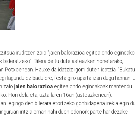
tzitsua iruditzen zaio "jaien balorazioa egitea ondo egindak
bideratzeko". Bilera deitu dute asteazken honetarako,
an Potxoenean. Hauxe da idatziz igorri duten idatzia. "Bukatu
egi lagundu ez badu ere, festa giro aparta izan dugu herrian. 
en zaio
jaien balorazioa
egitea ondo egindakoak mantendu
o. Hori dela eta, uztailaren 16an (asteazkenean),
n egingo den bilerara etortzeko gonbidapena irekia egin d
inguruan iritzia eman nahi duen edonork parte har dezake