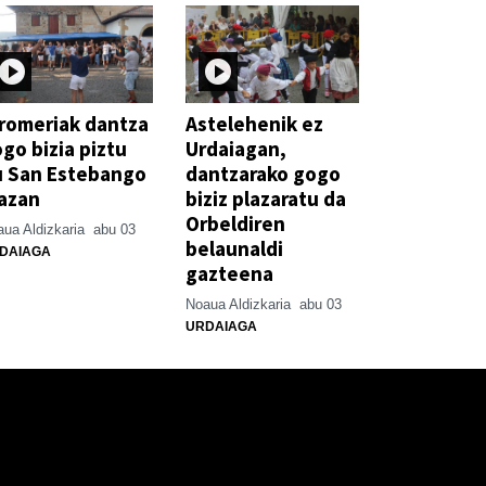
romeriak dantza
Astelehenik ez
go bizia piztu
Urdaiagan,
u San Estebango
dantzarako gogo
azan
biziz plazaratu da
Orbeldiren
ua Aldizkaria
abu 03
belaunaldi
DAIAGA
gazteena
Noaua Aldizkaria
abu 03
URDAIAGA