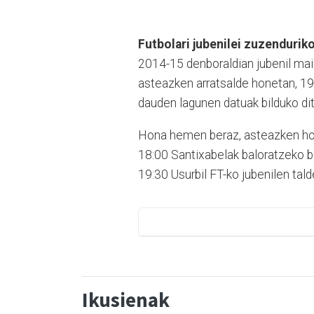
Futbolari jubenilei zuzenduriko
2014-15 denboraldian jubenil mail
asteazken arratsalde honetan, 19
dauden lagunen datuak bilduko dit
Hona hemen beraz, asteazken hone
18:00 Santixabelak baloratzeko b
19:30 Usurbil FT-ko jubenilen tal
Ikusienak