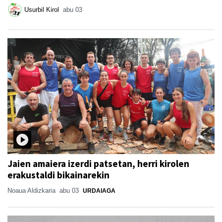
Usurbil Kirol
abu 03
Jaien amaiera izerdi patsetan, herri kirolen
erakustaldi bikainarekin
Noaua Aldizkaria
abu 03
URDAIAGA