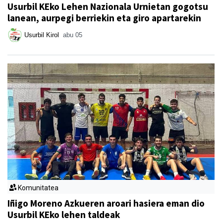
Usurbil KEko Lehen Nazionala Urnietan gogotsu
lanean, aurpegi berriekin eta giro apartarekin
Usurbil Kirol
abu 05
Komunitatea
Iñigo Moreno Azkueren aroari hasiera eman dio
Usurbil KEko lehen taldeak