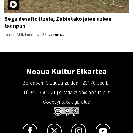
Sega desafio itzela, Zubietako jaien azken
txanpan
Noaua Aldizkaria
uzt 31
ZUBIETA
Noaua Kultur Elkartea
Bordaberri 3 Eguzkitzaldea - 20170 Usurbil
Tf: 943 360 321 | erredakzioa@noaua.eus
Codesyntaxek garatua