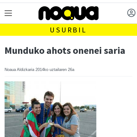
USURBIL
Munduko ahots onenei saria
Noaua Aldizkaria
2014ko uztailaren 26a