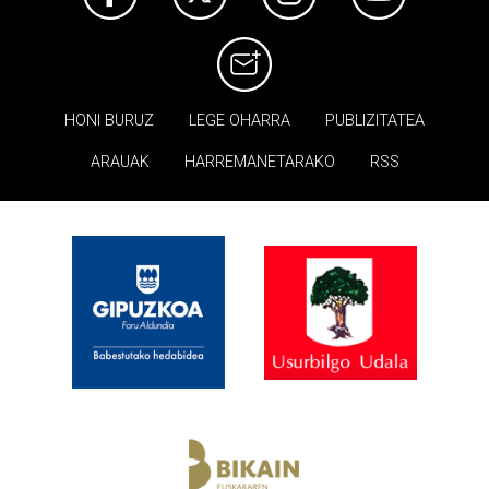
HONI BURUZ
LEGE OHARRA
PUBLIZITATEA
ARAUAK
HARREMANETARAKO
RSS