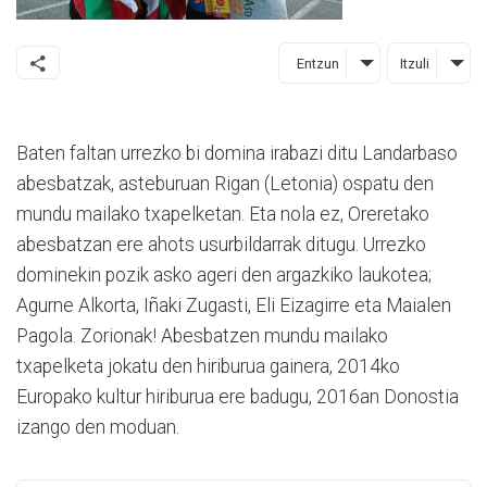
Entzun
Itzuli
Baten faltan urrezko bi domina irabazi ditu Landarbaso
abesbatzak, asteburuan Rigan (Letonia) ospatu den
mundu mailako txapelketan. Eta nola ez, Oreretako
abesbatzan ere ahots usurbildarrak ditugu. Urrezko
dominekin pozik asko ageri den argazkiko laukotea;
Agurne Alkorta, Iñaki Zugasti, Eli Eizagirre eta Maialen
Pagola. Zorionak! Abesbatzen mundu mailako
txapelketa jokatu den hiriburua gainera, 2014ko
Europako kultur hiriburua ere badugu, 2016an Donostia
izango den moduan.