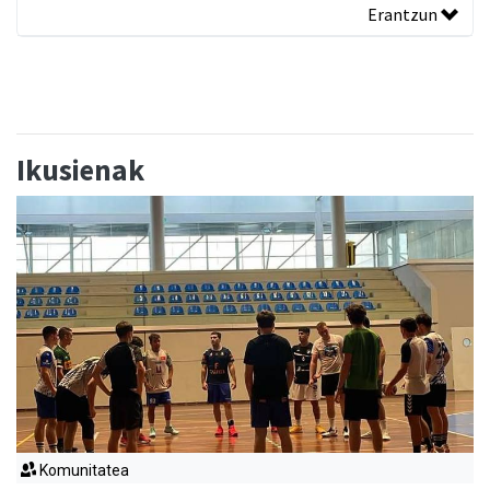
Erantzun
Ikusienak
Komunitatea