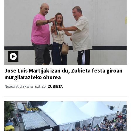
Jose Luis Martijak izan du, Zubieta festa giroan
murgilarazteko ohorea
Noaua Aldizkaria
uzt 25
ZUBIETA