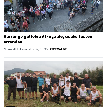
Hurrengo geltokia Atxegalde, udako festen
errondan
Noaua Aldizkaria
abu 06, 10:36
ATXEGALDE