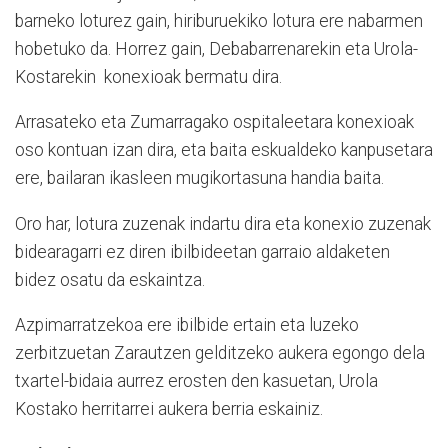
barneko loturez gain, hiriburuekiko lotura ere nabarmen
hobetuko da. Horrez gain, Debabarrenarekin eta Urola-
Kostarekin konexioak bermatu dira.
Arrasateko eta Zumarragako ospitaleetara konexioak
oso kontuan izan dira, eta baita eskualdeko kanpusetara
ere, bailaran ikasleen mugikortasuna handia baita.
Oro har, lotura zuzenak indartu dira eta konexio zuzenak
bidearagarri ez diren ibilbideetan garraio aldaketen
bidez osatu da eskaintza.
Azpimarratzekoa ere ibilbide ertain eta luzeko
zerbitzuetan Zarautzen gelditzeko aukera egongo dela
txartel-bidaia aurrez erosten den kasuetan, Urola
Kostako herritarrei aukera berria eskainiz.