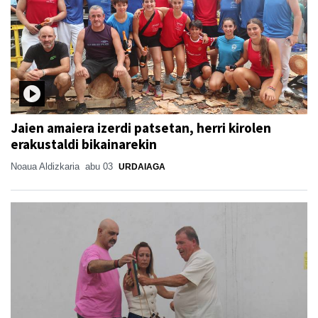
Jaien amaiera izerdi patsetan, herri kirolen
erakustaldi bikainarekin
Noaua Aldizkaria
abu 03
URDAIAGA