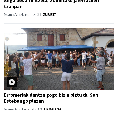
Sega desafio itzela, Zubietako jaien azken
txanpan
Noaua Aldizkaria
uzt 31
ZUBIETA
Erromeriak dantza gogo bizia piztu du San
Estebango plazan
Noaua Aldizkaria
abu 03
URDAIAGA