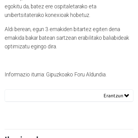
egokitu da, batez ere ospitaletarako eta
unibertsitaterako konexioak hobetuz.
Aldi berean, egun 3 emakiden bitartez egiten dena
emakida bakar batean sartzean erabilitako baliabideak
optimizatu egingo dira.
Informazio iturria: Gipuzkoako Foru Aldundia.
Erantzun