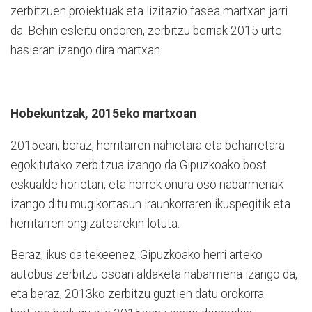
zerbitzuen proiektuak eta lizitazio fasea martxan jarri
da. Behin esleitu ondoren, zerbitzu berriak 2015 urte
hasieran izango dira martxan.
Hobekuntzak, 2015eko martxoan
2015ean, beraz, herritarren nahietara eta beharretara
egokitutako zerbitzua izango da Gipuzkoako bost
eskualde horietan, eta horrek onura oso nabarmenak
izango ditu mugikortasun iraunkorraren ikuspegitik eta
herritarren ongizatearekin lotuta.
Beraz, ikus daitekeenez, Gipuzkoako herri arteko
autobus zerbitzu osoan aldaketa nabarmena izango da,
eta beraz, 2013ko zerbitzu guztien datu orokorra