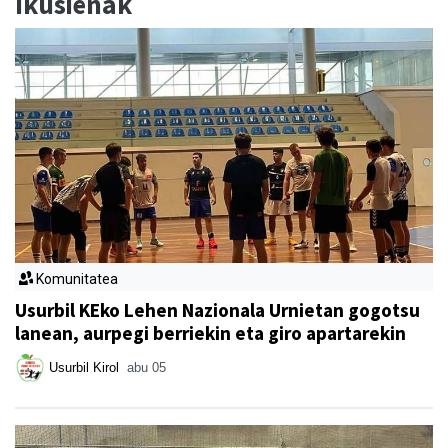
Ikusienak
Komunitatea
Usurbil KEko Lehen Nazionala Urnietan gogotsu
lanean, aurpegi berriekin eta giro apartarekin
Usurbil Kirol
abu 05