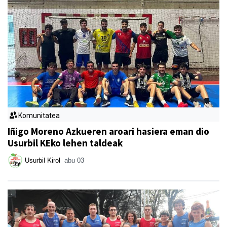
Komunitatea
Iñigo Moreno Azkueren aroari hasiera eman dio
Usurbil KEko lehen taldeak
Usurbil Kirol
abu 03