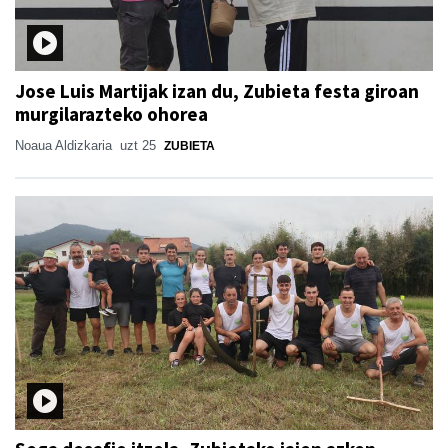
Jose Luis Martijak izan du, Zubieta festa giroan
murgilarazteko ohorea
Noaua Aldizkaria
uzt 25
ZUBIETA