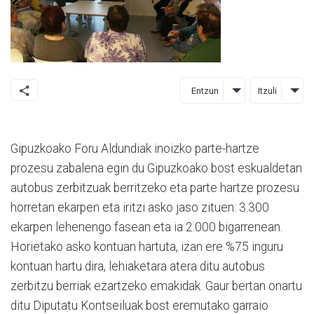
Entzun
Itzuli
Gipuzkoako Foru Aldundiak inoizko parte-hartze
prozesu zabalena egin du Gipuzkoako bost eskualdetan
autobus zerbitzuak berritzeko eta parte hartze prozesu
horretan ekarpen eta iritzi asko jaso zituen: 3.300
ekarpen lehenengo fasean eta ia 2.000 bigarrenean.
Horietako asko kontuan hartuta, izan ere %75 inguru
kontuan hartu dira, lehiaketara atera ditu autobus
zerbitzu berriak ezartzeko emakidak. Gaur bertan onartu
ditu Diputatu Kontseiluak bost eremutako garraio