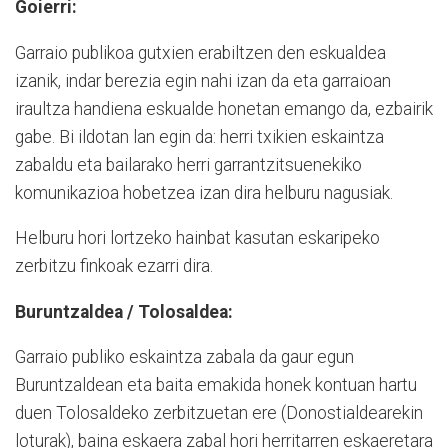
Goierri:
Garraio publikoa gutxien erabiltzen den eskualdea
izanik, indar berezia egin nahi izan da eta garraioan
iraultza handiena eskualde honetan emango da, ezbairik
gabe. Bi ildotan lan egin da: herri txikien eskaintza
zabaldu eta bailarako herri garrantzitsuenekiko
komunikazioa hobetzea izan dira helburu nagusiak.
Helburu hori lortzeko hainbat kasutan eskaripeko
zerbitzu finkoak ezarri dira.
Buruntzaldea / Tolosaldea:
Garraio publiko eskaintza zabala da gaur egun
Buruntzaldean eta baita emakida honek kontuan hartu
duen Tolosaldeko zerbitzuetan ere (Donostialdearekin
loturak), baina eskaera zabal hori herritarren eskaeretara