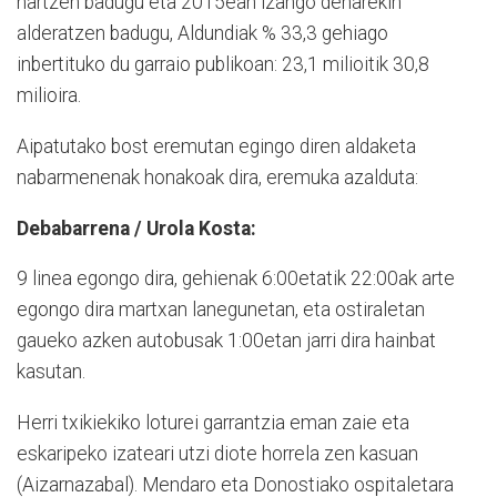
hartzen badugu eta 2015ean izango denarekin
alderatzen badugu, Aldundiak % 33,3 gehiago
inbertituko du garraio publikoan: 23,1 milioitik 30,8
milioira.
Aipatutako bost eremutan egingo diren aldaketa
nabarmenenak honakoak dira, eremuka azalduta:
Debabarrena / Urola Kosta:
9 linea egongo dira, gehienak 6:00etatik 22:00ak arte
egongo dira martxan lanegunetan, eta ostiraletan
gaueko azken autobusak 1:00etan jarri dira hainbat
kasutan.
Herri txikiekiko loturei garrantzia eman zaie eta
eskaripeko izateari utzi diote horrela zen kasuan
(Aizarnazabal). Mendaro eta Donostiako ospitaletara