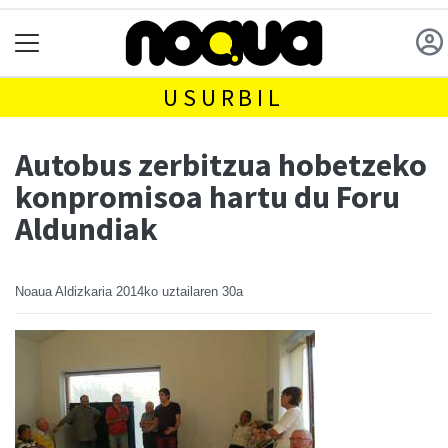
USURBIL
Autobus zerbitzua hobetzeko
konpromisoa hartu du Foru
Aldundiak
Noaua Aldizkaria
2014ko uztailaren 30a