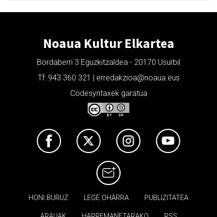
Noaua Kultur Elkartea
Bordaberri 3 Eguzkitzaldea - 20170 Usurbil
Tf: 943 360 321 | erredakzioa@noaua.eus
Codesyntaxek garatua
HONI BURUZ
LEGE OHARRA
PUBLIZITATEA
ARAUAK
HARREMANETARAKO
RSS