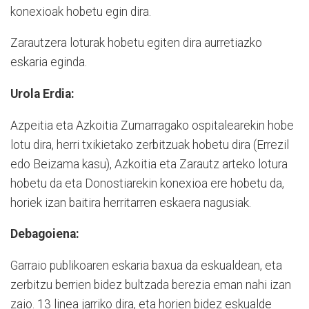
konexioak hobetu egin dira.
Zarautzera loturak hobetu egiten dira aurretiazko
eskaria eginda.
Urola Erdia:
Azpeitia eta Azkoitia Zumarragako ospitalearekin hobe
lotu dira, herri txikietako zerbitzuak hobetu dira (Errezil
edo Beizama kasu), Azkoitia eta Zarautz arteko lotura
hobetu da eta Donostiarekin konexioa ere hobetu da,
horiek izan baitira herritarren eskaera nagusiak.
Debagoiena:
Garraio publikoaren eskaria baxua da eskualdean, eta
zerbitzu berrien bidez bultzada berezia eman nahi izan
zaio. 13 linea jarriko dira, eta horien bidez eskualde