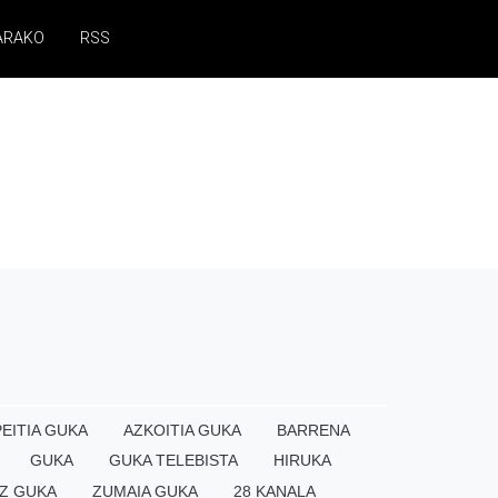
ARAKO
RSS
EITIA GUKA
AZKOITIA GUKA
BARRENA
GUKA
GUKA TELEBISTA
HIRUKA
Z GUKA
ZUMAIA GUKA
28 KANALA