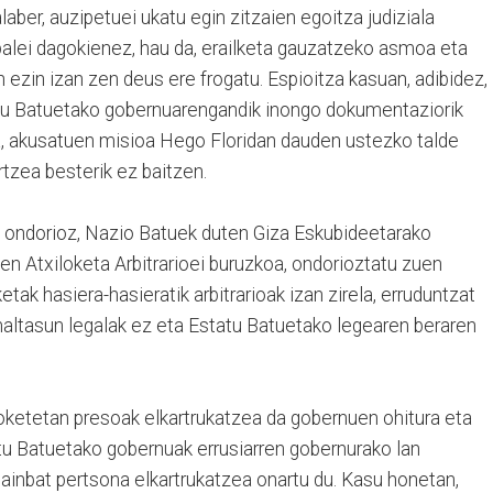
ber, auzipetuei ukatu egin zitzaien egoitza judiziala
ipalei dagokienez, hau da, erailketa gauzatzeko asmoa eta
 ezin izan zen deus ere frogatu. Espioitza kasuan, adibidez,
tu Batuetako gobernuarengandik inongo dokumentaziorik
a, akusatuen misioa Hego Floridan dauden ustezko talde
rtzea besterik ez baitzen.
 ondorioz, Nazio Batuek duten Giza Eskubideetarako
en Atxiloketa Arbitrarioei buruzkoa, ondorioztatu zuen
ak hasiera-hasieratik arbitrarioak izan zirela, erruduntzat
maltasun legalak ez eta Estatu Batuetako legearen beraren
ketetan presoak elkartrukatzea da gobernuen ohitura eta
atu Batuetako gobernuak errusiarren gobernurako lan
hainbat pertsona elkartrukatzea onartu du. Kasu honetan,