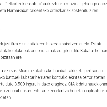
adi" elkarteek eskatuta" aurkezturiko mozioa gehiengo oso
eta Hamaikabat taldeetako ordezkariak abstenitu ziren.
:
k justifika ezin daitekeen blokeoa pairatzen duela. Estatu
utako blokeoak ondorio larriak eragiten ditu Kubatar herria
bizitzan ere.
u ez ezik, Miamin kokatutako hainbat talde eta pertsonari
ako batzuek kubatar herriaren kontrako ekintza terroristetan
tu dute 3.500 inguru hildako eraginez. CIA-k datu hauek ona
tako zenbait dokumentutan zein ekintza horietan inplikaturiko
koetan.