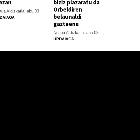
azan
biziz plazaratu da
Orbeldiren
ua Aldizkaria
abu 03
belaunaldi
DAIAGA
gazteena
Noaua Aldizkaria
abu 03
URDAIAGA