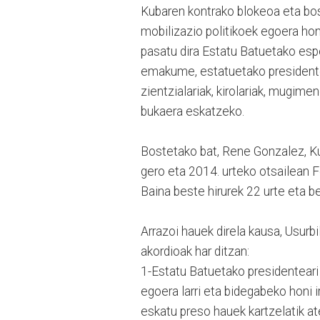
Kubaren kontrako blokeoa eta bos
mobilizazio politikoek egoera hon
pasatu dira Estatu Batuetako esp
emakume, estatuetako presidente 
zientzialariak, kirolariak, mugimen
bukaera eskatzeko.
Bostetako bat, Rene Gonzalez, Kub
gero eta 2014. urteko otsailean F
Baina beste hirurek 22 urte eta be
Arrazoi hauek direla kausa, Usurb
akordioak har ditzan:
1-Estatu Batuetako presidenteari
egoera larri eta bidegabeko honi 
eskatu preso hauek kartzelatik a