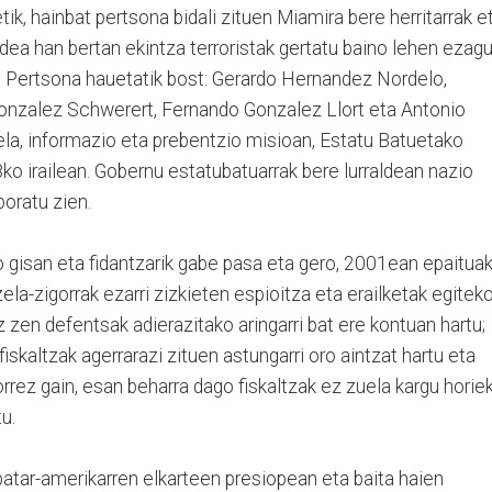
ik, hainbat pertsona bidali zituen Miamira bere herritarrak e
ea han bertan ekintza terroristak gertatu baino lehen ezag
en. Pertsona hauetatik bost: Gerardo Hernandez Nordelo,
nzalez Schwerert, Fernando Gonzalez Llort eta Antonio
a, informazio eta prebentzio misioan, Estatu Batuetako
o irailean. Gobernu estatubatuarrak bere lurraldean nazio
poratu zien.
 gisan eta fidantzarik gabe pasa eta gero, 2001ean epaitua
zela-zigorrak ezarri zizkieten espioitza eta erailketak egitek
 zen defentsak adierazitako aringarri bat ere kontuan hartu;
fiskaltzak agerrarazi zituen astungarri oro aintzat hartu eta
rrez gain, esan beharra dago fiskaltzak ez zuela kargu horie
u.
atar-amerikarren elkarteen presiopean eta baita haien