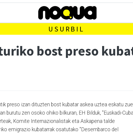
USURBIL
uriko bost preso kuba
tik preso izan dituzten bost kubatar askea uztea eskatu zu
an burutu zen osoko ohiko bilkuran, EH Bilduk, "Euskadi-Cub
rteak, Komite Internazionalistak eta Askapena talde
rriko emigrazio kubatarrak osatutako "Desembarco del