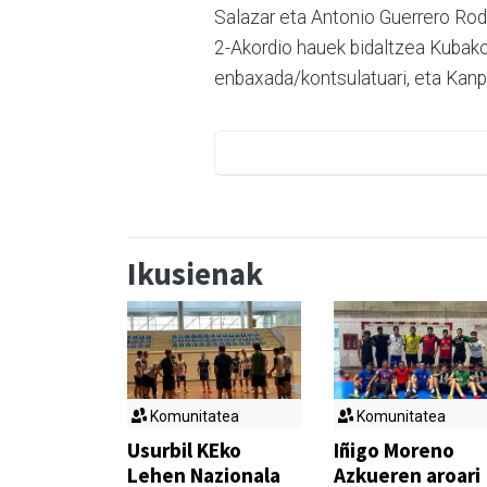
Salazar eta Antonio Guerrero Rodri
2-Akordio hauek bidaltzea Kubak
enbaxada/kontsulatuari, eta Kanp
Ikusienak
Komunitatea
Komunitatea
Usurbil KEko
Iñigo Moreno
Lehen Nazionala
Azkueren aroari