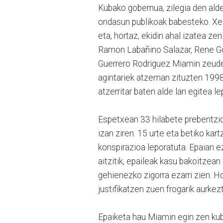
Kubako gobernua, zilegia den aldet
ondasun publikoak babesteko. Xed
eta, hortaz, ekidin ahal izatea z
Ramon Labañino Salazar, Rene Go
Guerrero Rodriguez Miamin zeudel
agintariek atzeman zituzten 1998k
atzerritar baten alde lan egitea le
Espetxean 33 hilabete prebentzio
izan ziren. 15 urte eta betiko kart
konspirazioa leporatuta. Epaian ez
aitzitik, epaileak kasu bakoitzean 
gehienezko zigorra ezarri zien. Ho
justifikatzen zuen frogarik aurkezt
Epaiketa hau Miamin egin zen kub