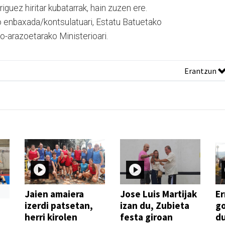
guez hiritar kubatarrak, hain zuzen ere.
o enbaxada/kontsulatuari, Estatu Batuetako
o-arazoetarako Ministerioari.
Erantzun
Jaien amaiera
Jose Luis Martijak
Er
izerdi patsetan,
izan du, Zubieta
go
herri kirolen
festa giroan
d