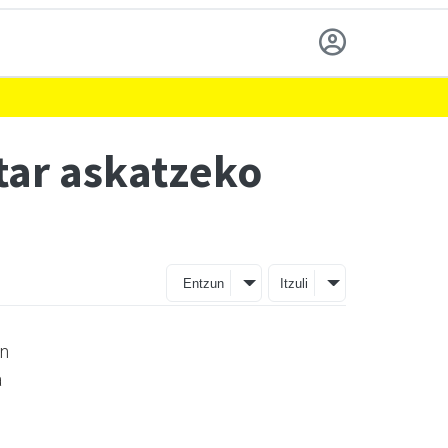
tar askatzeko
Entzun
Itzuli
en
a