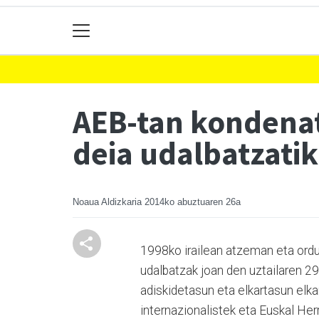
AEB-tan kondenat
deia udalbatzatik
Noaua Aldizkaria
2014ko abuztuaren 26a
1998ko irailean atzeman eta ordu
udalbatzak joan den uztailaren 29
adiskidetasun eta elkartasun elka
internazionalistek eta Euskal He