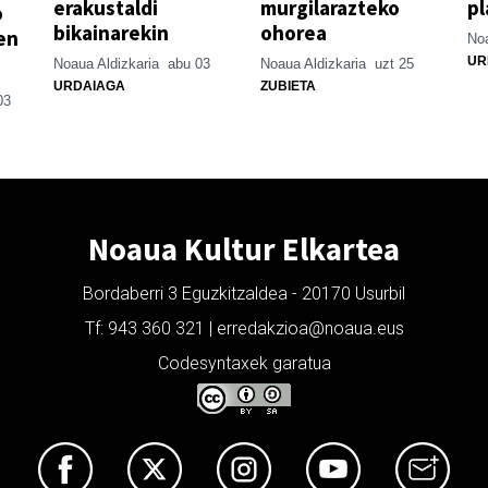
erakustaldi
murgilarazteko
pl
o
bikainarekin
ohorea
en
Noa
UR
Noaua Aldizkaria
abu 03
Noaua Aldizkaria
uzt 25
URDAIAGA
ZUBIETA
03
Noaua Kultur Elkartea
Bordaberri 3 Eguzkitzaldea - 20170 Usurbil
Tf: 943 360 321 | erredakzioa@noaua.eus
Codesyntaxek garatua