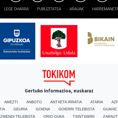
LEGE OHARRA
PUBLIZITATEA
ARAUAK
HARREMANET
Gertuko informazioa, euskaraz
AMEZTI
ANBOTO
ANTXETA IRRATIA
ATARIA
AZP
TIA
GEURIA
GOIENA
GOIERRI TELEBISTA
GUAIXE
IZMENDI TELEBISTA
ORIO GUKA
TXINTXARRI
ZARAUT