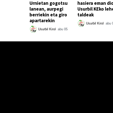
Urnietan gogotsu
hasiera eman di
lanean, aurpegi
Usurbil KEko leh
berriekin eta giro
taldeak
apartarekin
Usurbil Kirol
abu 
Usurbil Kirol
abu 05