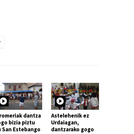
romeriak dantza
Astelehenik ez
go bizia piztu
Urdaiagan,
u San Estebango
dantzarako gogo