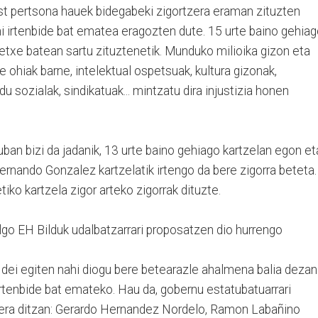
t pertsona hauek bidegabeki zigortzera eraman zituzten
i irtenbide bat ematea eragozten dute. 15 urte baino gehia
etxe batean sartu zituztenetik. Munduko milioika gizon eta
ohiak barne, intelektual ospetsuak, kultura gizonak,
du sozialak, sindikatuak... mintzatu dira injustizia honen
an bizi da jadanik, 13 urte baino gehiago kartzelan egon et
ernando Gonzalez kartzelatik irtengo da bere zigorra beteta.
tiko kartzela zigor arteko zigorrak dituzte.
ilgo EH Bilduk udalbatzarrari proposatzen dio hurrengo
 dei egiten nahi diogu bere betearazle ahalmena balia dezan
irtenbide bat emateko. Hau da, gobernu estatubatuarrari
tera ditzan: Gerardo Hernandez Nordelo, Ramon Labañino