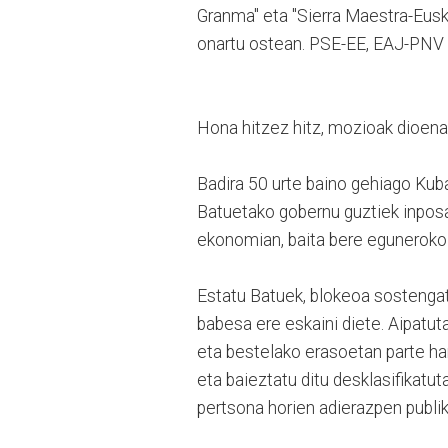
Granma" eta "Sierra Maestra-Eusk
onartu ostean. PSE-EE, EAJ-PNV 
Hona hitzez hitz, mozioak dioena
Badira 50 urte baino gehiago Kuba
Batuetako gobernu guztiek inposat
ekonomian, baita bere eguneroko 
Estatu Batuek, blokeoa sostengat
babesa ere eskaini diete. Aipatut
eta bestelako erasoetan parte har
eta baieztatu ditu desklasifikatu
pertsona horien adierazpen publi