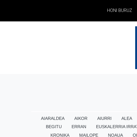
HONI BURUZ
AIARALDEA
AIKOR
AIURRI
ALEA
BEGITU
ERRAN
EUSKALERRIA IRRA
KRONIKA
MAILOPE
NOAUA
O