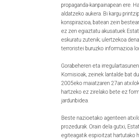
propaganda-kanpainapean ere. Hala
aldatzeko aukera. Bi kargu printz
konspirazioa, batean zein bestean
ez zen egiaztatu akusatuek Esta
eskuratu zutenik; ulertzekoa den
terroristei buruzko informazioa lo
Gorabeheren eta irregulartasunen
Komisioak, zeinek lantalde bat du
2005eko maiatzaren 27an atxiloket
hartzeko ez zirelako bete ez for
jardunbidea.
Beste nazioetako agenteen atxilo
prozedurak. Orain dela gutxi, Est
egiteagatik espioitzat hartutako 