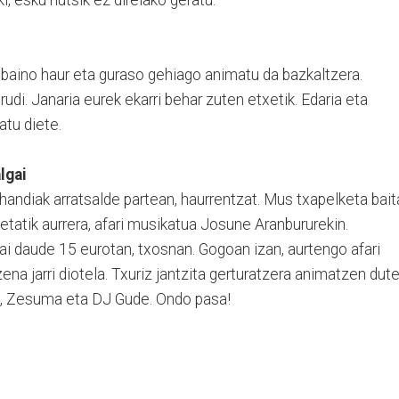
i, esku hutsik ez direlako geratu.
 baino haur eta guraso gehiago animatu da bazkaltzera.
rudi. Janaria eurek ekarri behar zuten etxetik. Edaria eta
atu diete.
lgai
handiak arratsalde partean, haurrentzat. Mus txapelketa bait
etatik aurrera, afari musikatua Josune Aranbururekin.
gai daude 15 eurotan, txosnan. Gogoan izan, aurtengo afari
izena jarri diotela. Txuriz jantzita gerturatzera animatzen dut
o, Zesuma eta DJ Gude. Ondo pasa!