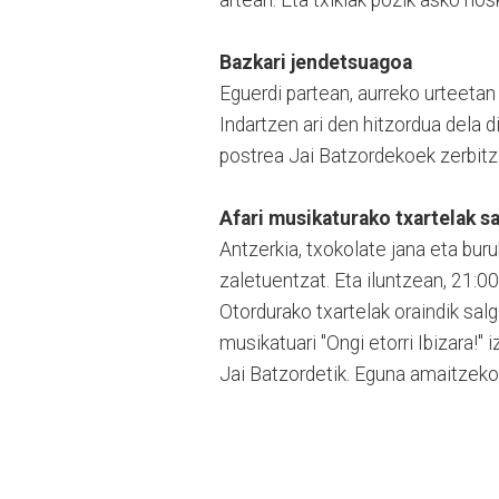
artean. Eta txikiak pozik asko nosk
Bazkari jendetsuagoa
Eguerdi partean, aurreko urteetan
Indartzen ari den hitzordua dela di
postrea Jai Batzordekoek zerbitz
Afari musikaturako txartelak sa
Antzerkia, txokolate jana eta buru
zaletuentzat. Eta iluntzean, 21:00
Otordurako txartelak oraindik sal
musikatuari "Ongi etorri Ibizara!" 
Jai Batzordetik. Eguna amaitzek