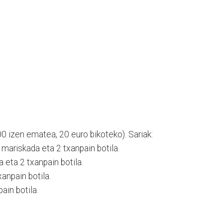
0 izen ematea, 20 euro bikoteko). Sariak:
, mariskada eta 2 txanpain botila.
a eta 2 txanpain botila.
txanpain botila.
pain botila.