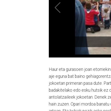
Haur eta gurasoen joan etorrieki
aje eguna bat baino gehiagorentz
jokoetan primeran pasa dute. Part
badakitelako edo esku hutsik ez d
antolatzaileek jokoetan. Denek z
hain zuzen. Opari mordoa banatu 