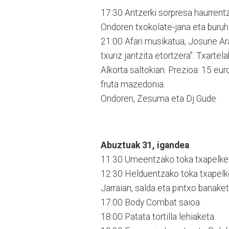
17:30 Antzerki sorpresa haurrentz
Ondoren txokolate-jana eta buruh
21:00 Afari musikatua, Josune Aran
txuriz jantzita etortzera”. Txartel
Alkorta saltokian. Prezioa: 15 eu
fruta mazedonia.
Ondoren, Zesuma eta Dj Gude.
Abuztuak 31, igandea
11:30 Umeentzako toka txapelke
12:30 Helduentzako toka txapelket
Jarraian, salda eta pintxo banaket
17:00 Body Combat saioa.
18:00 Patata tortilla lehiaketa.