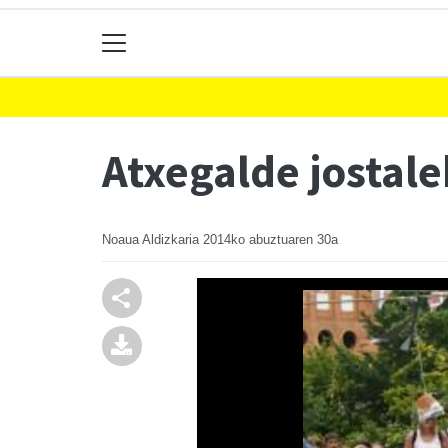
Atxegalde jostale
Noaua Aldizkaria
2014ko abuztuaren 30a