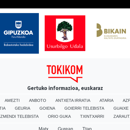
Gertuko informazioa, euskaraz
AMEZTI
ANBOTO
ANTXETA IRRATIA
ATARIA
AZP
TIA
GEURIA
GOIENA
GOIERRI TELEBISTA
GUAIXE
IZMENDI TELEBISTA
ORIO GUKA
TXINTXARRI
ZARAUT
Matx
Gurean
Ttap