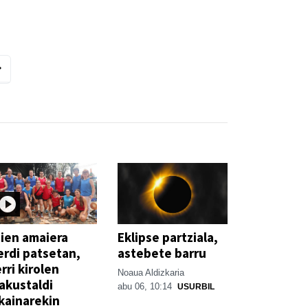
ien amaiera
Eklipse partziala,
erdi patsetan,
astebete barru
rri kirolen
Noaua Aldizkaria
akustaldi
abu 06, 10:14
USURBIL
kainarekin