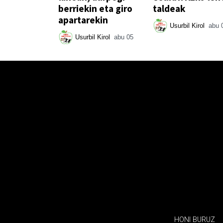
berriekin eta giro
taldeak
apartarekin
Usurbil Kirol
abu 
Usurbil Kirol
abu 05
HONI BURUZ