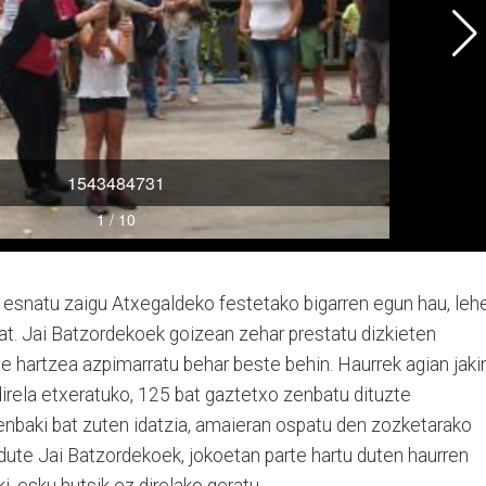
n esnatu zaigu Atxegaldeko festetako bigarren egun hau, leh
at. Jai Batzordekoek goizean zehar prestatu dizkieten
e hartzea azpimarratu behar beste behin. Haurrek agian jaki
irela etxeratuko, 125 bat gaztetxo zenbatu dituzte
enbaki bat zuten idatzia, amaieran ospatu den zozketarako
dute Jai Batzordekoek, jokoetan parte hartu duten haurren