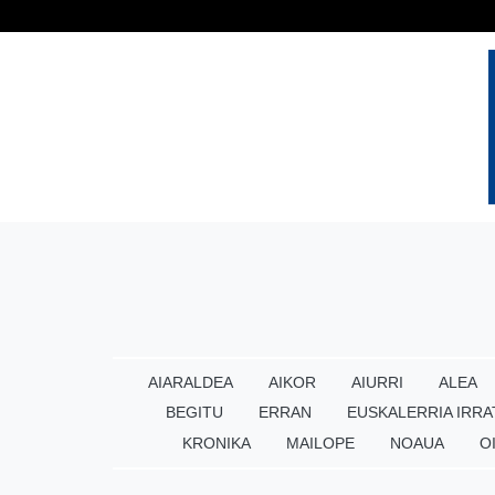
AIARALDEA
AIKOR
AIURRI
ALEA
BEGITU
ERRAN
EUSKALERRIA IRRA
KRONIKA
MAILOPE
NOAUA
O