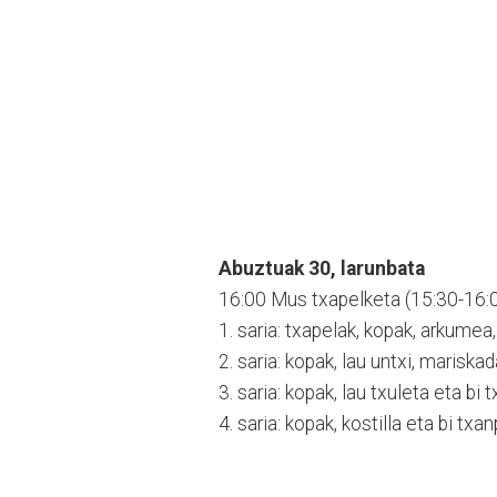
Abuztuak 30, larunbata
16:00 Mus txapelketa (15:30-16:0
1. saria: txapelak, kopak, arkumea
2. saria: kopak, lau untxi, mariskad
3. saria: kopak, lau txuleta eta bi 
4. saria: kopak, kostilla eta bi txan