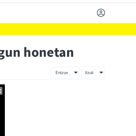
egun honetan
Entzun
Itzuli