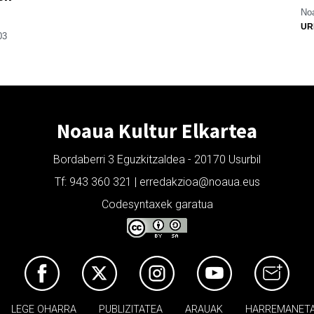
Noa
UR
03
Noaua Kultur Elkartea
Bordaberri 3 Eguzkitzaldea - 20170 Usurbil
Tf: 943 360 321 | erredakzioa@noaua.eus
Codesyntaxek garatua
LEGE OHARRA
PUBLIZITATEA
ARAUAK
HARREMANET