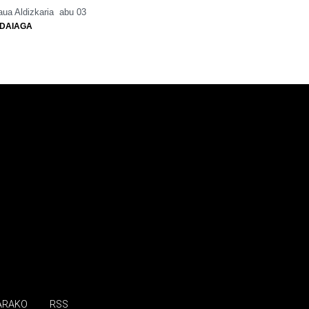
ua Aldizkaria
abu 03
DAIAGA
ARAKO
RSS