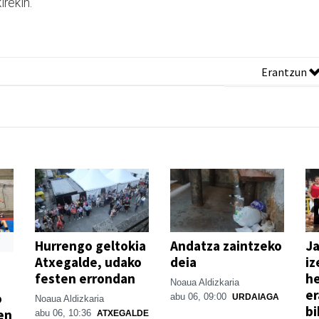
rekin.
Erantzun
Hurrengo geltokia
Andatza zaintzeko
Ja
Atxegalde, udako
deia
iz
festen errondan
he
Noaua Aldizkaria
er
o
abu 06, 09:00
URDAIAGA
Noaua Aldizkaria
bi
en
abu 06, 10:36
ATXEGALDE