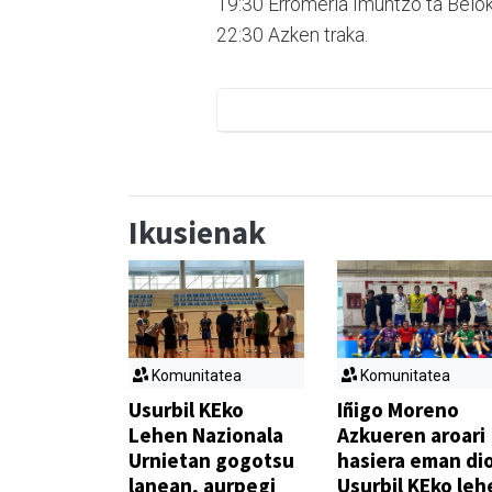
19:30 Erromeria Imuntzo ta Beloki
22:30 Azken traka.
Ikusienak
Komunitatea
Komunitatea
Usurbil KEko
Iñigo Moreno
Lehen Nazionala
Azkueren aroari
Urnietan gogotsu
hasiera eman di
lanean, aurpegi
Usurbil KEko leh