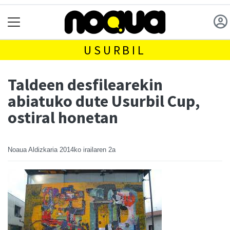
USURBIL
Taldeen desfilearekin
abiatuko dute Usurbil Cup,
ostiral honetan
Noaua Aldizkaria
2014ko irailaren 2a