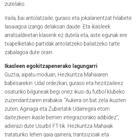
zutelako.
Iraila, bai antolatzaile, guraso eta jokalarientzat hilabete
lasaiagoa izango delakoan daude. Eta ikasleek
arratsaldeetan klaserik ez dutela eta, aste egunak ere
txapelketako partidak antolatzeko baliatzeko tarte
zabalagoa dute orain.
Ikasleen egokitzapenerako lagungarri
Guztia, aipatu moduan, Hezkuntza Mahaiaren
babesarekin. Udal ordezkari, guraso eta hezitzaileez
osaturiko bilguneak begi onez ikusi du futbol klubeko
zuzendaritzaren erabakia. “Aukera on bat zela ikusten
zuten, Aginaga eta Zubietatik Udarregira etorri
daitezkeen ikasle berrien integraziorako adibidez”,
adierazi dute Usurbil FT-tik. Hezkuntza Mahaiak
trataturiko lehen gaia gainera, trantsizioak eta