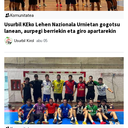
Komunitatea
Usurbil KEko Lehen Nazionala Urnietan gogotsu
lanean, aurpegi berriekin eta giro apartarekin
Usurbil Kirol
abu 05