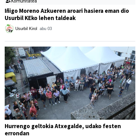
Komunitatea
Iñigo Moreno Azkueren aroari hasiera eman dio
Usurbil KEko lehen taldeak
Usurbil Kirol
abu 03
Hurrengo geltokia Atxegalde, udako festen
errondan