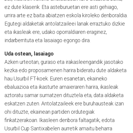
ez dute klaserik. Eta asteburuetan ere asti gehiago,
urrira arte ez baita abiatzen eskola kiroleko denboraldia.
Egutegi aldaketak antolatzaileei lanak erraztuko dizkie
eta ikasleak ere, udako oporraldiaren eraginez,
indarberrituta eta lasaiago egongo dira.
Uda ostean, lasaiago
Azken urteotan, guraso eta irakasleengandik jasotako
kezka edo proposamenen harira bideratu dute aldaketa
hau Usurbil FT-koek. Euren esanetan, ekaineko
ebaluazioa eta ikasturte amaieraren harira, ikasleak
aztoratu samar sumatzen dituztela eta, data aldaketa
eskatzen zuten. Antolatzaileek ere buruhausteak izan
ohi dituzte, ekainean partiden ordutegiak
finkatzerakoan. Ikasleen denbora faltagatik, edota
Usurbil Cup Santixabelen aurretik amaitu beharra