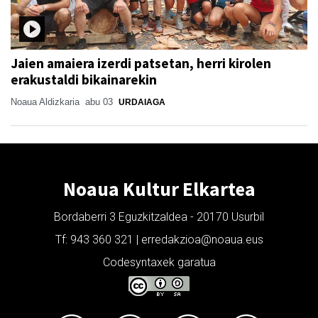
Jaien amaiera izerdi patsetan, herri kirolen
erakustaldi bikainarekin
Noaua Aldizkaria
abu 03
URDAIAGA
Noaua Kultur Elkartea
Bordaberri 3 Eguzkitzaldea - 20170 Usurbil
Tf: 943 360 321 | erredakzioa@noaua.eus
Codesyntaxek garatua