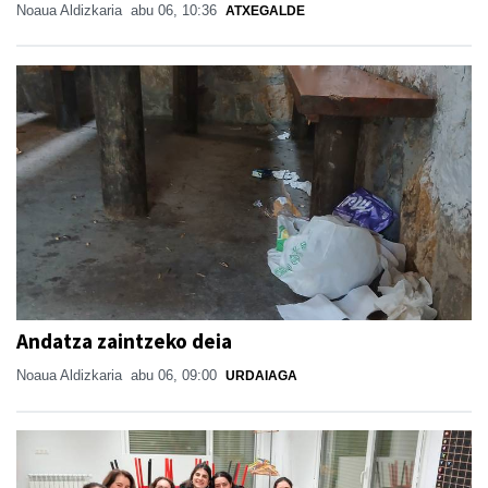
Noaua Aldizkaria
abu 06, 10:36
ATXEGALDE
Andatza zaintzeko deia
Noaua Aldizkaria
abu 06, 09:00
URDAIAGA