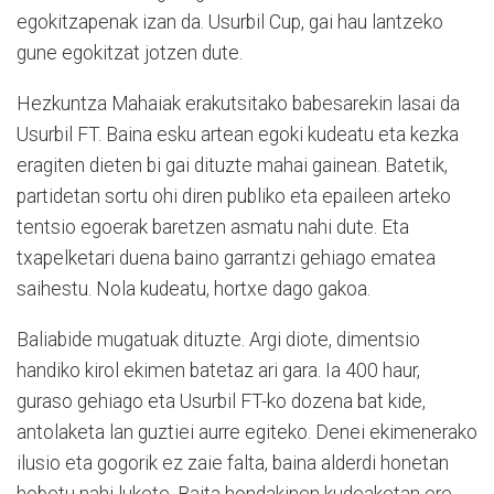
egokitzapenak izan da. Usurbil Cup, gai hau lantzeko
gune egokitzat jotzen dute.
Hezkuntza Mahaiak erakutsitako babesarekin lasai da
Usurbil FT. Baina esku artean egoki kudeatu eta kezka
eragiten dieten bi gai dituzte mahai gainean. Batetik,
partidetan sortu ohi diren publiko eta epaileen arteko
tentsio egoerak baretzen asmatu nahi dute. Eta
txapelketari duena baino garrantzi gehiago ematea
saihestu. Nola kudeatu, hortxe dago gakoa.
Baliabide mugatuak dituzte. Argi diote, dimentsio
handiko kirol ekimen batetaz ari gara. Ia 400 haur,
guraso gehiago eta Usurbil FT-ko dozena bat kide,
antolaketa lan guztiei aurre egiteko. Denei ekimenerako
ilusio eta gogorik ez zaie falta, baina alderdi honetan
hobetu nahi lukete. Baita hondakinen kudeaketan ere.