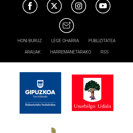
HONI BURUZ
LEGE OHARRA
PUBLIZITATEA
ARAUAK
HARREMANETARAKO
RSS