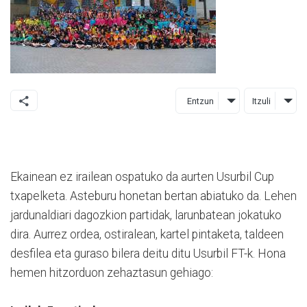
Entzun
Itzuli
Ekainean ez irailean ospatuko da aurten Usurbil Cup
txapelketa. Asteburu honetan bertan abiatuko da. Lehen
jardunaldiari dagozkion partidak, larunbatean jokatuko
dira. Aurrez ordea, ostiralean, kartel pintaketa, taldeen
desfilea eta guraso bilera deitu ditu Usurbil FT-k. Hona
hemen hitzorduon zehaztasun gehiago: