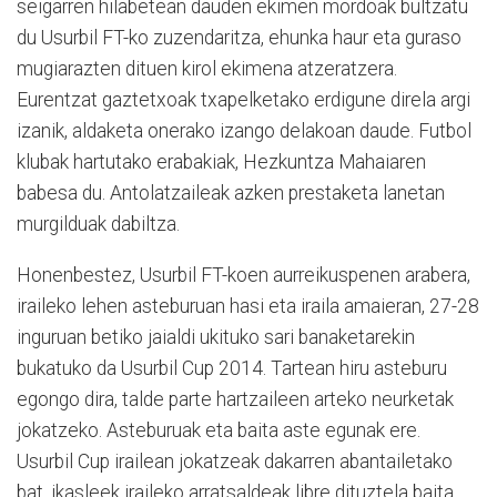
seigarren hilabetean dauden ekimen mordoak bultzatu
du Usurbil FT-ko zuzendaritza, ehunka haur eta guraso
mugiarazten dituen kirol ekimena atzeratzera.
Eurentzat gaztetxoak txapelketako erdigune direla argi
izanik, aldaketa onerako izango delakoan daude. Futbol
klubak hartutako erabakiak, Hezkuntza Mahaiaren
babesa du. Antolatzaileak azken prestaketa lanetan
murgilduak dabiltza.
Honenbestez, Usurbil FT-koen aurreikuspenen arabera,
iraileko lehen asteburuan hasi eta iraila amaieran, 27-28
inguruan betiko jaialdi ukituko sari banaketarekin
bukatuko da Usurbil Cup 2014. Tartean hiru asteburu
egongo dira, talde parte hartzaileen arteko neurketak
jokatzeko. Asteburuak eta baita aste egunak ere.
Usurbil Cup irailean jokatzeak dakarren abantailetako
bat, ikasleek iraileko arratsaldeak libre dituztela baita,