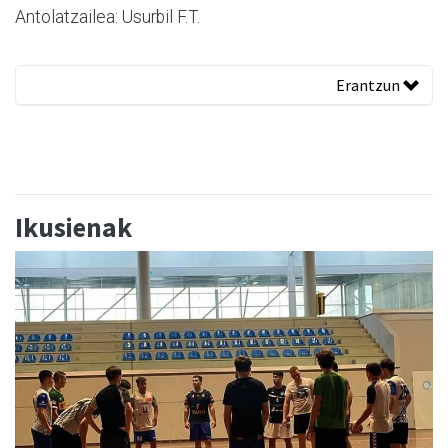
Antolatzailea: Usurbil F.T.
Erantzun
Ikusienak