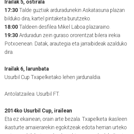
Irailak 5, ostirala
17:30
Talde guztiak arduradunekin Askatasuna plazan
bilduko dira, kartel pintaketa burutzeko.
18:00
Taldeen desfilea Mikel Laboa plazaraino.
19:30
Arduradun zein guraso ororentzat bilera irekia
Potxoenean. Datak, arautegia eta jarraibideak azalduko
dira.
Irailak 6, larunbata
Usurbil Cup Txapelketako lehen jardunaldia.
Antolatzailea: Usurbil FT.
2014ko Usurbil Cup, irailean
Eta ez ekainean, orain arte bezala. Txapelketa ikasleen
ikasturte amaierarekin egokitzeak edota herrian urteko