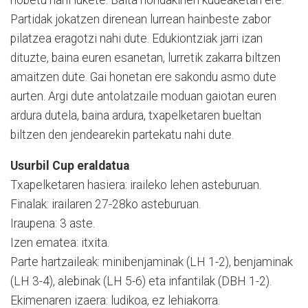
Partidak jokatzen direnean lurrean hainbeste zabor
pilatzea eragotzi nahi dute. Edukiontziak jarri izan
dituzte, baina euren esanetan, lurretik zakarra biltzen
amaitzen dute. Gai honetan ere sakondu asmo dute
aurten. Argi dute antolatzaile moduan gaiotan euren
ardura dutela, baina ardura, txapelketaren bueltan
biltzen den jendearekin partekatu nahi dute.
Usurbil Cup eraldatua
Txapelketaren hasiera: iraileko lehen asteburuan.
Finalak: irailaren 27-28ko asteburuan.
Iraupena: 3 aste.
Izen ematea: itxita.
Parte hartzaileak: minibenjaminak (LH 1-2), benjaminak
(LH 3-4), alebinak (LH 5-6) eta infantilak (DBH 1-2).
Ekimenaren izaera: ludikoa, ez lehiakorra.