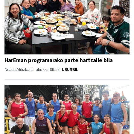
HarEman programarako parte hartzaile bila
Noaua Aldizkaria
abu 06, 09:52
USURBIL