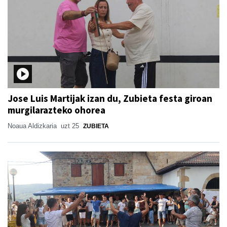
Jose Luis Martijak izan du, Zubieta festa giroan
murgilarazteko ohorea
Noaua Aldizkaria
uzt 25
ZUBIETA