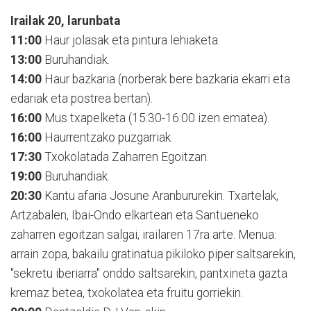
Irailak 20, larunbata
11:00
Haur jolasak eta pintura lehiaketa.
13:00
Buruhandiak.
14:00
Haur bazkaria (norberak bere bazkaria ekarri eta
edariak eta postrea bertan).
16:00
Mus txapelketa (15:30-16:00 izen ematea).
16:00
Haurrentzako puzgarriak.
17:30
Txokolatada Zaharren Egoitzan.
19:00
Buruhandiak.
20:30
Kantu afaria Josune Aranbururekin. Txartelak,
Artzabalen, Ibai-Ondo elkartean eta Santueneko
zaharren egoitzan salgai, irailaren 17ra arte. Menua:
arrain zopa, bakailu gratinatua pikiloko piper saltsarekin,
"sekretu iberiarra" onddo saltsarekin, pantxineta gazta
kremaz betea, txokolatea eta fruitu gorriekin.