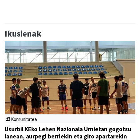
Ikusienak
Komunitatea
Usurbil KEko Lehen Nazionala Urnietan gogotsu
lanean, aurpegi berriekin eta giro apartarekin