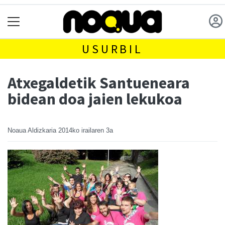
USURBIL
Atxegaldetik Santueneara
bidean doa jaien lekukoa
Noaua Aldizkaria
2014ko irailaren 3a