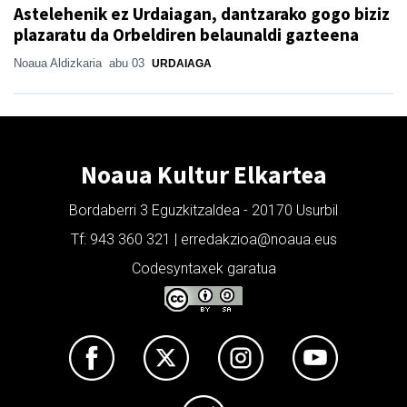
Astelehenik ez Urdaiagan, dantzarako gogo biziz
plazaratu da Orbeldiren belaunaldi gazteena
Noaua Aldizkaria
abu 03
URDAIAGA
Noaua Kultur Elkartea
Bordaberri 3 Eguzkitzaldea - 20170 Usurbil
Tf: 943 360 321 | erredakzioa@noaua.eus
Codesyntaxek garatua