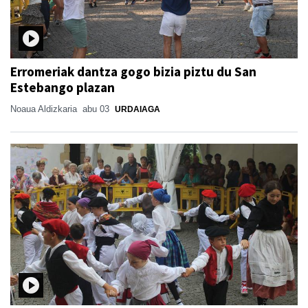
Erromeriak dantza gogo bizia piztu du San
Estebango plazan
Noaua Aldizkaria
abu 03
URDAIAGA