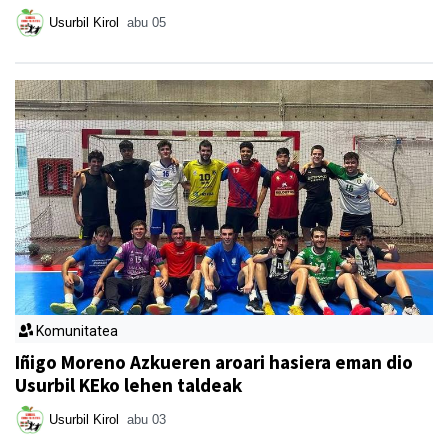
Usurbil Kirol
abu 05
Komunitatea
Iñigo Moreno Azkueren aroari hasiera eman dio
Usurbil KEko lehen taldeak
Usurbil Kirol
abu 03