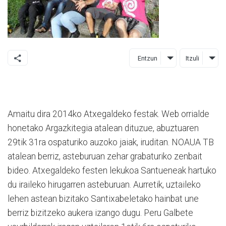
Entzun
Itzuli
Amaitu dira 2014ko Atxegaldeko festak. Web orrialde
honetako Argazkitegia atalean dituzue, abuztuaren
29tik 31ra ospaturiko auzoko jaiak, iruditan. NOAUA TB
atalean berriz, asteburuan zehar grabaturiko zenbait
bideo. Atxegaldeko festen lekukoa Santueneak hartuko
du iraileko hirugarren asteburuan. Aurretik, uztaileko
lehen astean bizitako Santixabeletako hainbat une
berriz bizitzeko aukera izango dugu. Peru Galbete