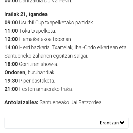
00:00
Dantzaldia DJ Van-ekin.
Irailak 21, igandea
09:00
Usurbil Cup txapelketako partidak.
11:00
Toka txapelketa.
12:00
Hamaiketakoa txosnan.
14:00
Herri bazkaria. Txartelak, Ibai-Ondo elkartean eta
Santueneko zaharren egoitzan salgai.
18:00
Gorritiren show-a.
Ondoren,
buruhandiak.
19:30
Piper dastaketa.
21:00
Festen amaierako traka.
Antolatzailea:
Santueneako Jai Batzordea.
Erantzun