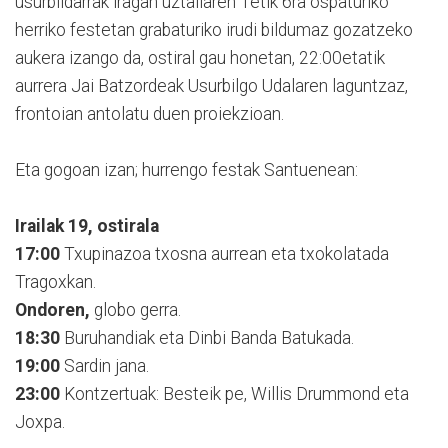
usurbildarrak iragan uztailaren 1etik 6ra ospaturiko
herriko festetan grabaturiko irudi bildumaz gozatzeko
aukera izango da, ostiral gau honetan, 22:00etatik
aurrera Jai Batzordeak Usurbilgo Udalaren laguntzaz,
frontoian antolatu duen proiekzioan.
Eta gogoan izan; hurrengo festak Santuenean:
Irailak 19, ostirala
17:00
Txupinazoa txosna aurrean eta txokolatada
Tragoxkan.
Ondoren,
globo gerra.
18:30
Buruhandiak eta Dinbi Banda Batukada.
19:00
Sardin jana.
23:00
Kontzertuak: Besteik pe, Willis Drummond eta
Joxpa.