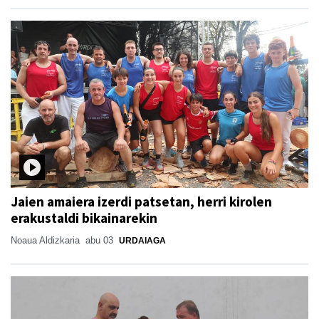
Jaien amaiera izerdi patsetan, herri kirolen
erakustaldi bikainarekin
Noaua Aldizkaria
abu 03
URDAIAGA