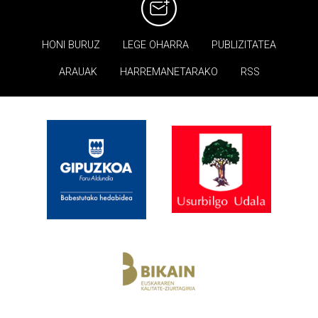
HONI BURUZ
LEGE OHARRA
PUBLIZITATEA
ARAUAK
HARREMANETARAKO
RSS