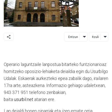
Entzun
Itzuli
Operario laguntzaile lanpostua bitarteko funtzionarioaz
hornitzeko oposizio-lehiaketa deialdia egin du Usurbilgo
Udalak. Eskaerak aurkezteko epea zabalik dago, irailaren
17ra arte, asteazkena. Informazio gehiago udaletxean,
943 371 951 telefono zenbakian,
baita
usurbil.net
atarian ere.
Lan deialdi honen oinarriak eta izen emate orria