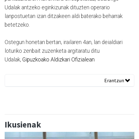
Udalak antzeko eginkizunak dituzten operario
lanpostuetan izan ditzakeen aldi baterako beharrak
betetzeko.
Ostegun honetan bertan, irailaren 4an, lan deialdiari
loturiko zenbait zuzenketa argitaratu ditu
Udalak,
Gipuzkoako Aldizkari Ofizialean
Erantzun
Ikusienak