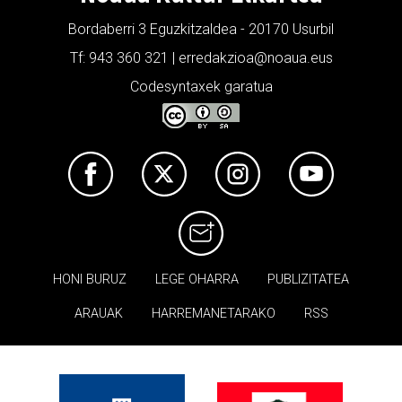
Bordaberri 3 Eguzkitzaldea - 20170 Usurbil
Tf: 943 360 321 | erredakzioa@noaua.eus
Codesyntaxek garatua
HONI BURUZ
LEGE OHARRA
PUBLIZITATEA
ARAUAK
HARREMANETARAKO
RSS