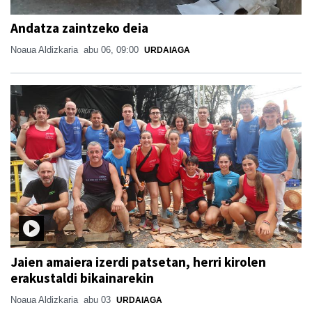
Andatza zaintzeko deia
Noaua Aldizkaria
abu 06, 09:00
URDAIAGA
Jaien amaiera izerdi patsetan, herri kirolen
erakustaldi bikainarekin
Noaua Aldizkaria
abu 03
URDAIAGA