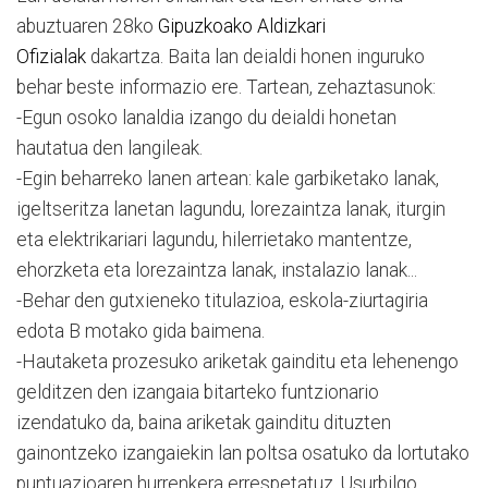
abuztuaren 28ko
Gipuzkoako Aldizkari
Ofizialak
dakartza. Baita lan deialdi honen inguruko
behar beste informazio ere. Tartean, zehaztasunok:
-Egun osoko lanaldia izango du deialdi honetan
hautatua den langileak.
-Egin beharreko lanen artean: kale garbiketako lanak,
igeltseritza lanetan lagundu, lorezaintza lanak, iturgin
eta elektrikariari lagundu, hilerrietako mantentze,
ehorzketa eta lorezaintza lanak, instalazio lanak...
-Behar den gutxieneko titulazioa, eskola-ziurtagiria
edota B motako gida baimena.
-Hautaketa prozesuko ariketak gainditu eta lehenengo
gelditzen den izangaia bitarteko funtzionario
izendatuko da, baina ariketak gainditu dituzten
gainontzeko izangaiekin lan poltsa osatuko da lortutako
puntuazioaren hurrenkera errespetatuz, Usurbilgo