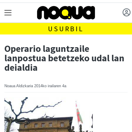
USURBIL
Operario laguntzaile
lanpostua betetzeko udal lan
deialdia
Noaua Aldizkaria
2014ko irailaren 4a