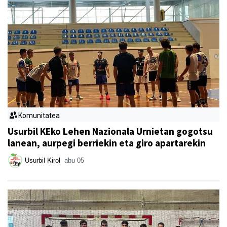
Komunitatea
Usurbil KEko Lehen Nazionala Urnietan gogotsu
lanean, aurpegi berriekin eta giro apartarekin
Usurbil Kirol
abu 05