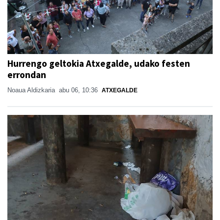
Hurrengo geltokia Atxegalde, udako festen
errondan
Noaua Aldizkaria
abu 06, 10:36
ATXEGALDE