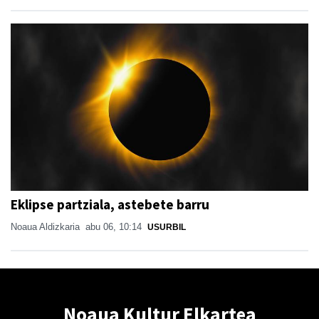
Eklipse partziala, astebete barru
Noaua Aldizkaria
abu 06, 10:14
USURBIL
Noaua Kultur Elkartea