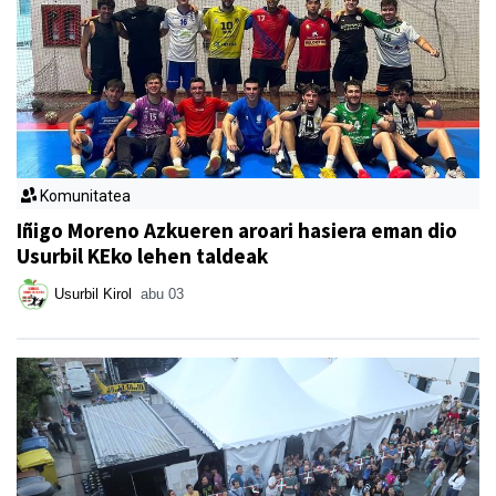
Komunitatea
Iñigo Moreno Azkueren aroari hasiera eman dio
Usurbil KEko lehen taldeak
Usurbil Kirol
abu 03