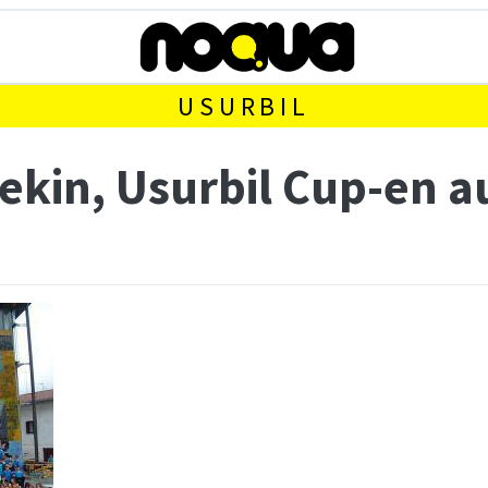
USURBIL
rekin, Usurbil Cup-en 