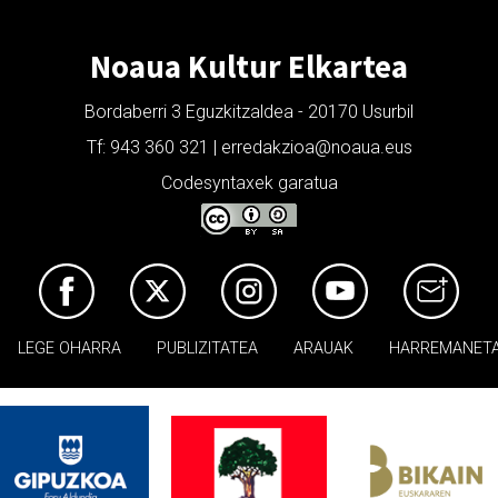
Noaua Kultur Elkartea
Bordaberri 3 Eguzkitzaldea - 20170 Usurbil
Tf: 943 360 321 | erredakzioa@noaua.eus
Codesyntaxek garatua
LEGE OHARRA
PUBLIZITATEA
ARAUAK
HARREMANET