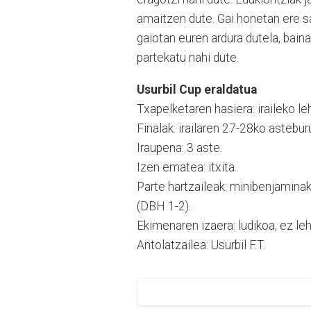
amaitzen dute. Gai honetan ere s
gaiotan euren ardura dutela, bain
partekatu nahi dute.
Usurbil Cup eraldatua
Txapelketaren hasiera: iraileko l
Finalak: irailaren 27-28ko astebur
Iraupena: 3 aste.
Izen ematea: itxita.
Parte hartzaileak: minibenjaminak 
(DBH 1-2).
Ekimenaren izaera: ludikoa, ez leh
Antolatzailea: Usurbil F.T.