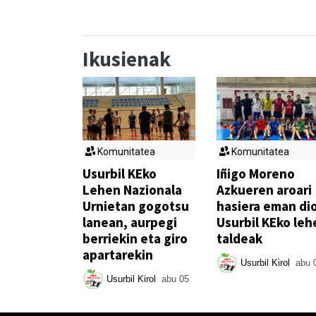
Ikusienak
Komunitatea
Komunitatea
Usurbil KEko
Iñigo Moreno
Lehen Nazionala
Azkueren aroari
Urnietan gogotsu
hasiera eman di
lanean, aurpegi
Usurbil KEko leh
berriekin eta giro
taldeak
apartarekin
Usurbil Kirol
abu 
Usurbil Kirol
abu 05