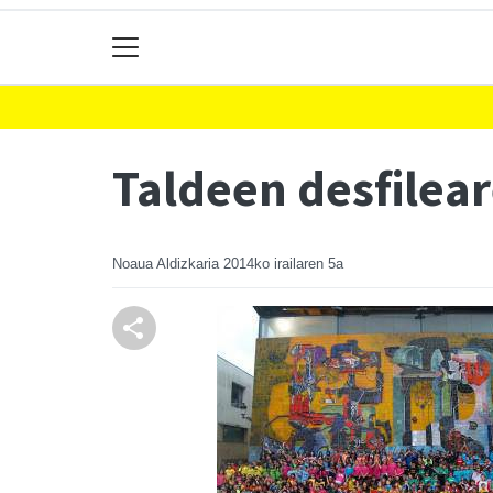
Taldeen desfilea
Noaua Aldizkaria
2014ko irailaren 5a