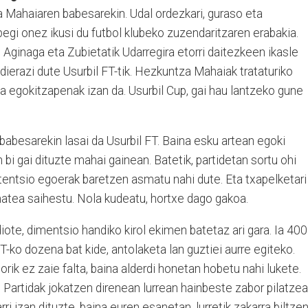
 Mahaiaren babesarekin. Udal ordezkari, guraso eta
begi onez ikusi du futbol klubeko zuzendaritzaren erabakia.
 Aginaga eta Zubietatik Udarregira etorri daitezkeen ikasle
adierazi dute Usurbil FT-tik. Hezkuntza Mahaiak trataturiko
ta egokitzapenak izan da. Usurbil Cup, gai hau lantzeko gune
abesarekin lasai da Usurbil FT. Baina esku artean egoki
bi gai dituzte mahai gainean. Batetik, partidetan sortu ohi
 tentsio egoerak baretzen asmatu nahi dute. Eta txapelketari
atea saihestu. Nola kudeatu, hortxe dago gakoa.
iote, dimentsio handiko kirol ekimen batetaz ari gara. Ia 400
T-ko dozena bat kide, antolaketa lan guztiei aurre egiteko.
rik ez zaie falta, baina alderdi honetan hobetu nahi lukete.
Partidak jokatzen direnean lurrean hainbeste zabor pilatzea
rri izan dituzte, baina euren esanetan, lurretik zakarra biltze