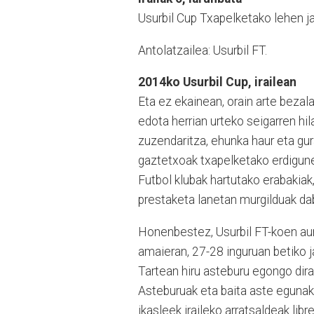
Usurbil Cup Txapelketako lehen ja
Antolatzailea: Usurbil FT.
2014ko Usurbil Cup, irailean
Eta ez ekainean, orain arte bezal
edota herrian urteko seigarren h
zuzendaritza, ehunka haur eta gu
gaztetxoak txapelketako erdigune 
Futbol klubak hartutako erabakia
prestaketa lanetan murgilduak da
Honenbestez, Usurbil FT-koen aurr
amaieran, 27-28 inguruan betiko j
Tartean hiru asteburu egongo dira
Asteburuak eta baita aste egunak 
ikasleek iraileko arratsaldeak libr