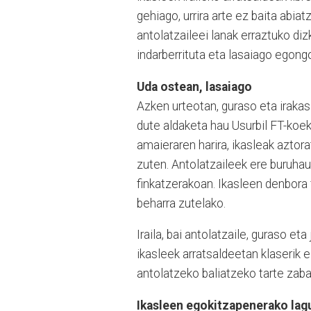
gehiago, urrira arte ez baita abia
antolatzaileei lanak erraztuko diz
indarberrituta eta lasaiago egongo
Uda ostean, lasaiago
Azken urteotan, guraso eta iraka
dute aldaketa hau Usurbil FT-koek
amaieraren harira, ikasleak azto
zuten. Antolatzaileek ere buruhau
finkatzerakoan. Ikasleen denbora 
beharra zutelako.
Iraila, bai antolatzaile, guraso e
ikasleek arratsaldeetan klaserik 
antolatzeko baliatzeko tarte zaba
Ikasleen egokitzapenerako lag