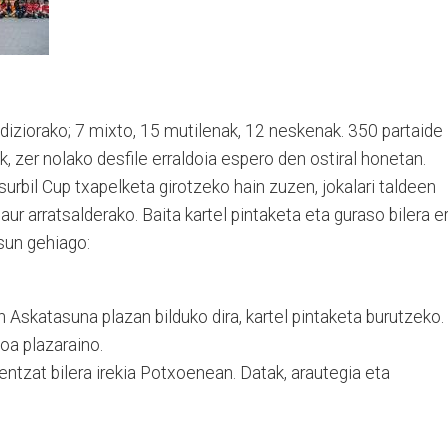
diziorako; 7 mixto, 15 mutilenak, 12 neskenak. 350 partaide
ak, zer nolako desfile erraldoia espero den ostiral honetan.
rbil Cup txapelketa girotzeko hain zuzen, jokalari taldeen
aur arratsalderako. Baita kartel pintaketa eta guraso bilera er
un gehiago:
 Askatasuna plazan bilduko dira, kartel pintaketa burutzeko.
oa plazaraino.
ntzat bilera irekia Potxoenean. Datak, arautegia eta