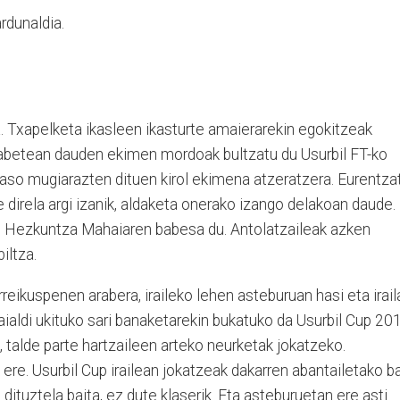
rdunaldia.
a. Txapelketa ikasleen ikasturte amaierarekin egokitzeak
ilabetean dauden ekimen mordoak bultzatu du Usurbil FT-ko
raso mugiarazten dituen kirol ekimena atzeratzera. Eurentza
direla argi izanik, aldaketa onerako izango delakoan daude.
k, Hezkuntza Mahaiaren babesa du. Antolatzaileak azken
biltza.
eikuspenen arabera, iraileko lehen asteburuan hasi eta irail
aialdi ukituko sari banaketarekin bukatuko da Usurbil Cup 20
, talde parte hartzaileen arteko neurketak jokatzeko.
ere. Usurbil Cup irailean jokatzeak dakarren abantailetako ba
e dituztela baita, ez dute klaserik. Eta asteburuetan ere asti