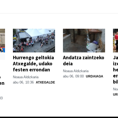
Hurrengo geltokia
Andatza zaintzeko
Ja
Atxegalde, udako
deia
iz
festen errondan
he
Noaua Aldizkaria
er
o
abu 06, 09:00
URDAIAGA
Noaua Aldizkaria
bi
en
abu 06, 10:36
ATXEGALDE
Noa
UR
03