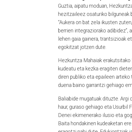
Guztia, aipatu moduan, Hezkuntza
hezitzaileez osaturiko bilguneak 
“Aukera on bat zela ikusten zuten,
berrien integraziorako adibidez”, 
lehen gaia gainera, trantsizioak e
egokitzat jotzen dute.
Hezkuntza Mahaiak erakutsitako b
kudeatu eta kezka eragiten dieten 
diren publiko eta epaileen arteko
duena baino garrantzi gehiago em
Baliabide mugatuak dituzte. Argi d
haur, guraso gehiago eta Usurbil F
Denei ekimenerako ilusio eta gogo
Baita hondakinen kudeaketan ere. 
eragotzi nahi dute. Edukiontziak ja