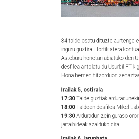
34 talde osatu dituzte aurtengo e
inguru guztira. Hortik atera kontu
Asteburu honetan abiatuko den Usu
desfilea antolatu du Usurbil FT-k g
Hona hemen hitzorduon zehaztas
Irailak 5, ostirala
17:30
Talde guztiak arduradunekin
18:00
Taldeen desfilea Mikel Lab
19:30
Arduradun zein guraso orore
jarraibideak azalduko dira.
Irailak 6, larunbata