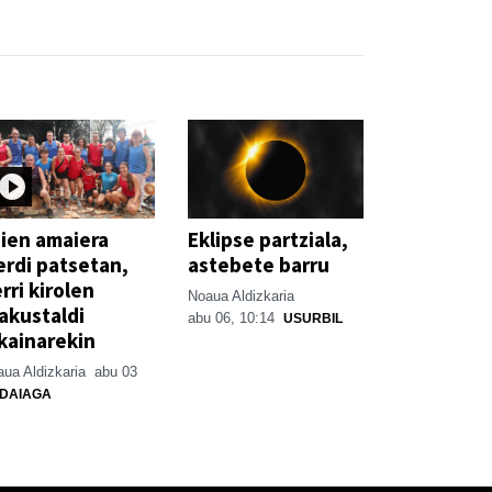
ien amaiera
Eklipse partziala,
erdi patsetan,
astebete barru
rri kirolen
Noaua Aldizkaria
akustaldi
abu 06, 10:14
USURBIL
kainarekin
ua Aldizkaria
abu 03
DAIAGA