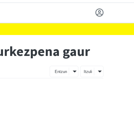
aurkezpena gaur
Entzun
Itzuli