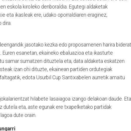
tzen eskola kiroleko denboraldia. Egutegi aldaketak
kie eta ikasleak ere, udako oporraldiaren eraginez,
 dira.
sleengandik jasotako kezka edo proposamenen harira bidera
. Euren esanetan, ekaineko ebaluazioa eta ikasturte
ratu samar sumatzen dituztela eta, data aldaketa eskatzen
steak izan ohi dituzte, ekainean partiden ordutegiak
faltagatik, edota Usurbil Cup Santixabelen aurretik amaitu
ta jokalarientzat hilabete lasaiagoa izango delakoan daude. Et
ez dutela eta, aste egunak ere txapelketako partidak
lagoa dute orain.
ungarri