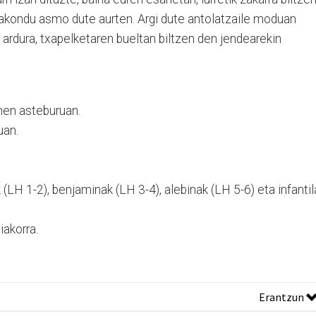
akondu asmo dute aurten. Argi dute antolatzaile moduan
a ardura, txapelketaren bueltan biltzen den jendearekin
ehen asteburuan.
uan.
(LH 1-2), benjaminak (LH 3-4), alebinak (LH 5-6) eta infantil
iakorra.
Erantzun