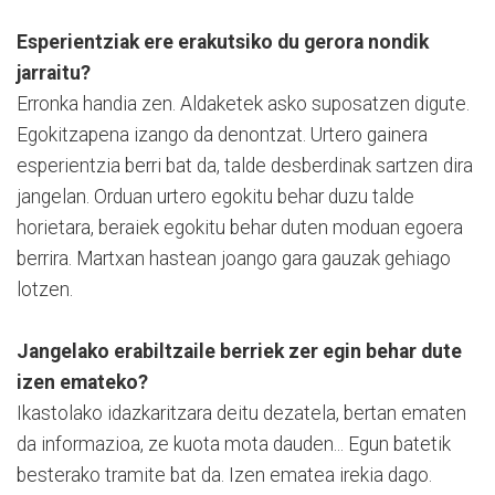
Esperientziak ere erakutsiko du gerora nondik
jarraitu?
Erronka handia zen. Aldaketek asko suposatzen digute.
Egokitzapena izango da denontzat. Urtero gainera
esperientzia berri bat da, talde desberdinak sartzen dira
jangelan. Orduan urtero egokitu behar duzu talde
horietara, beraiek egokitu behar duten moduan egoera
berrira. Martxan hastean joango gara gauzak gehiago
lotzen.
Jangelako erabiltzaile berriek zer egin behar dute
izen emateko?
Ikastolako idazkaritzara deitu dezatela, bertan ematen
da informazioa, ze kuota mota dauden... Egun batetik
besterako tramite bat da. Izen ematea irekia dago.