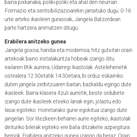
baina pixkanaka, poliki-poliki eta ahal den neurrian.
Formazio eta sentsibilizazioarekin jarraituko dugu. 0-16
urte arteko ikasleen gurasoak, Jangela Batzordean
parte hartzera animatzen ditugu.
Erabilera anitzeko gunea
Jangela goxoa, handia eta modernoa, hitz gutxitan orain
artekoak baino instalakuntza hobeak izango ditu
irailaren 8tik aurrera, Udarregi Ikastolak. Astelehenetik
ostiralera 12:30etatik 14:30etara, bi orduz eskainiko
duten jangela zerbitzuaren baitan, bazkaldu egingo dute
ikasleek. Baina klasera itzuli aurretik, beste ordubete
izango dute ikasleek etxeko lanak egin, jolastu edo
lasai egoteko. Horretarako gune egokitua izango dute
jangelan. Sor litezkeen beharrei aurre egiteko, ikastolak
deituriko bilerak egiteko ere balia ditzakete azpiegitura
berriok. Erabilera anitzeko gunea izango da beraz. Orain,