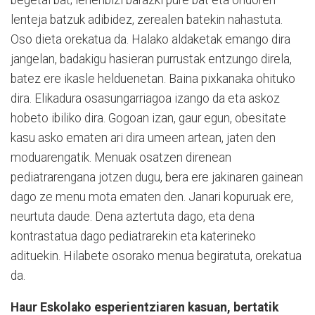
lenteja batzuk adibidez, zerealen batekin nahastuta.
Oso dieta orekatua da. Halako aldaketak emango dira
jangelan, badakigu hasieran purrustak entzungo direla,
batez ere ikasle helduenetan. Baina pixkanaka ohituko
dira. Elikadura osasungarriagoa izango da eta askoz
hobeto ibiliko dira. Gogoan izan, gaur egun, obesitate
kasu asko ematen ari dira umeen artean, jaten den
moduarengatik. Menuak osatzen direnean
pediatrarengana jotzen dugu, bera ere jakinaren gainean
dago ze menu mota ematen den. Janari kopuruak ere,
neurtuta daude. Dena aztertuta dago, eta dena
kontrastatua dago pediatrarekin eta katerineko
adituekin. Hilabete osorako menua begiratuta, orekatua
da.
Haur Eskolako esperientziaren kasuan, bertatik