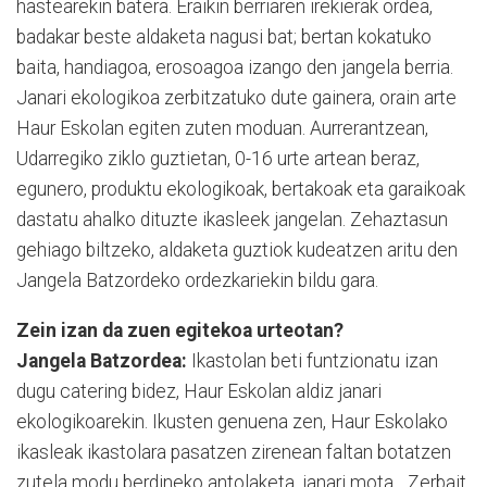
hastearekin batera. Eraikin berriaren irekierak ordea,
badakar beste aldaketa nagusi bat; bertan kokatuko
baita, handiagoa, erosoagoa izango den jangela berria.
Janari ekologikoa zerbitzatuko dute gainera, orain arte
Haur Eskolan egiten zuten moduan. Aurrerantzean,
Udarregiko ziklo guztietan, 0-16 urte artean beraz,
egunero, produktu ekologikoak, bertakoak eta garaikoak
dastatu ahalko dituzte ikasleek jangelan. Zehaztasun
gehiago biltzeko, aldaketa guztiok kudeatzen aritu den
Jangela Batzordeko ordezkariekin bildu gara.
Zein izan da zuen egitekoa urteotan?
Jangela Batzordea:
Ikastolan beti funtzionatu izan
dugu catering bidez, Haur Eskolan aldiz janari
ekologikoarekin. Ikusten genuena zen, Haur Eskolako
ikasleak ikastolara pasatzen zirenean faltan botatzen
zutela modu berdineko antolaketa, janari mota... Zerbait