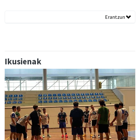
Erantzun
Ikusienak