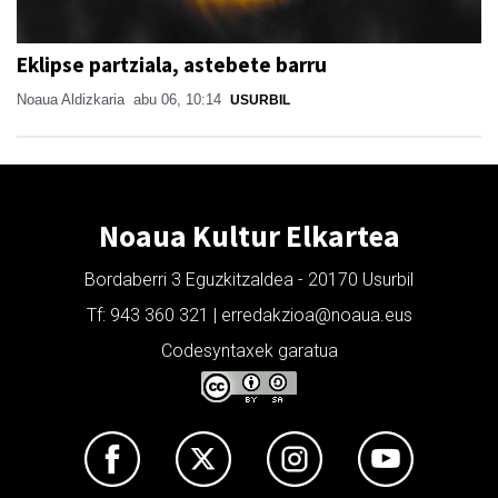
Eklipse partziala, astebete barru
Noaua Aldizkaria
abu 06, 10:14
USURBIL
Noaua Kultur Elkartea
Bordaberri 3 Eguzkitzaldea - 20170 Usurbil
Tf: 943 360 321 | erredakzioa@noaua.eus
Codesyntaxek garatua