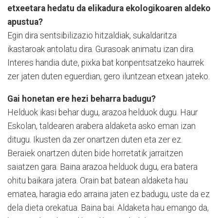
etxeetara hedatu da elikadura ekologikoaren aldeko
apustua?
Egin dira sentsibilizazio hitzaldiak, sukaldaritza
ikastaroak antolatu dira. Gurasoak animatu izan dira.
Interes handia dute, pixka bat konpentsatzeko haurrek
zer jaten duten eguerdian, gero iluntzean etxean jateko.
Gai honetan ere hezi beharra badugu?
Helduok ikasi behar dugu, arazoa helduok dugu. Haur
Eskolan, taldearen arabera aldaketa asko eman izan
ditugu. Ikusten da zer onartzen duten eta zer ez.
Beraiek onartzen duten bide horretatik jarraitzen
saiatzen gara. Baina arazoa helduok dugu, era batera
ohitu baikara jatera. Orain bat batean aldaketa hau
ematea, haragia edo arraina jaten ez badugu, uste da ez
dela dieta orekatua. Baina bai. Aldaketa hau emango da,