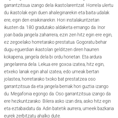
garrantzitsua izango dela ikastolarentzat. Horrela ulertu
du ikastolak egin duen ahaleginarekin eta baita udalak
ere, egin den eraikinarekin. Hori instalakuntzetan
ikusten da. 180 gradutako aldaketa emango da. Inor
joan bada jangela zaharrera, ezin zen hitz egin ere egin,
ez zegoelako horretarako prestatua. Gogoratu behar
dugu eguerdian ikastolan gelditzen diren haurren
kokapena, jangela dela bi ordu horietan. Eta ardura
jangelarena dela. Lekua ere goxoa izatea, hitz egin,
etxeko lanak egin ahal izatea, edo umeak bertan
jolastea, horretarako txoko bat prestatzea oso
garrantzitsua da eta jangela berriak hori guztia izango
du. Megafonia egongo da. Oso garrantzitsua izango da
ere hezkuntzarako. Bilera asko izan dira, asko hitz egin
eta eztabaidatu da. Adin batetik aurrera, umeek bazkaria
eurek zerbitzatu ahalko dute.