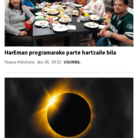
HarEman programarako parte hartzaile bila
Noaua Aldizkaria
abu 06, 09:52
USURBIL