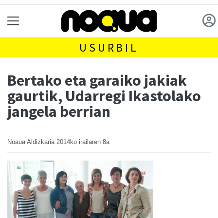
USURBIL
Bertako eta garaiko jakiak
gaurtik, Udarregi Ikastolako
jangela berrian
Noaua Aldizkaria
2014ko irailaren 8a