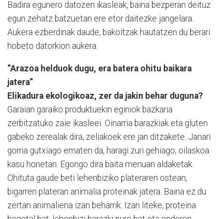
Badira egunero datozen ikasleak, baina bezperan deituz
egun zehatz batzuetan ere etor daitezke jangelara.
Aukera ezberdinak daude, bakoitzak hautatzen du berari
hobeto datorkion aukera.
“Arazoa helduok dugu, era batera ohitu baikara
jatera”
Elikadura ekologikoaz, zer da jakin behar duguna?
Garaian garaiko produktuekin eginiok bazkaria
zerbitzatuko zaie ikasleei. Oinarria barazkiak eta gluten
gabeko zerealak dira, zeliakoek ere jan ditzakete. Janari
gorria gutxiago ematen da, haragi zuri gehiago; oilaskoa
kasu honetan. Egongo dira baita menuan aldaketak.
Ohituta gaude beti lehenbiziko plateraren ostean,
bigarren plateran animalia proteinak jatera. Baina ez du
zertan animaliena izan beharrik. Izan liteke, proteina
begetal bat; lehenbizi barazki pure bat eta ondoren