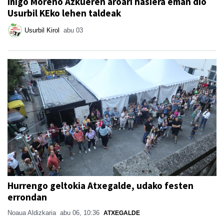
Iñigo Moreno Azkueren aroari hasiera eman dio
Usurbil KEko lehen taldeak
Usurbil Kirol
abu 03
Hurrengo geltokia Atxegalde, udako festen
errondan
Noaua Aldizkaria
abu 06, 10:36
ATXEGALDE