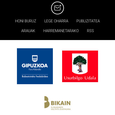
HONI BURUZ
LEGE OHARRA
PUBLIZITATEA
ARAUAK
HARREMANETARAKO
RSS