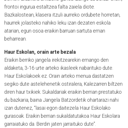
frontoi ingurua estaltzea falta zaiela diote.
Bazkalostean, klasera itzuli aurreko ordubete horretan,
haurrek jolasteko nahiko leku izan dezaten eskola
atarian, egun osoa eraikin barruan sartuta eman
beharrean.
Haur Eskolan, orain arte bezala
Eraikin berriko jangela irekitzearekin emango den
aldaketa, 3-16 urte arteko ikasleek nabarituko dute.
Haur Eskolakoek ez. Orain arteko menua dastatzen
segiko dute astelehenetik ostiralera, Kalezarren biltzen
diren haur txikiek. Sukaldariak eraikin berrian prestatuko
du bazkaria, baina Jangela Batzordetik ohartarazi nahi
izan dutenez, “lasai egon daitezela Haur Eskolako
gurasoak. Eraikin berrian sukaldatutakoa Haur Eskolara
garraiatuko da. Berdin jaten jarraituko dute”.