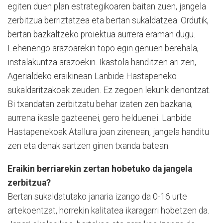
egiten duen plan estrategikoaren baitan zuen, jangela
zerbitzua berriztatzea eta bertan sukaldatzea. Ordutik,
bertan bazkaltzeko proiektua aurrera eraman dugu.
Lehenengo arazoarekin topo egin genuen berehala,
instalakuntza arazoekin. Ikastola handitzen ari zen,
Agerialdeko eraikinean Lanbide Hastapeneko
sukaldaritzakoak zeuden. Ez zegoen lekurik denontzat.
Bi txandatan zerbitzatu behar izaten zen bazkaria;
aurrena ikasle gazteenei, gero helduenei. Lanbide
Hastapenekoak Atallura joan zirenean, jangela handitu
zen eta denak sartzen ginen txanda batean.
Eraikin berriarekin zertan hobetuko da jangela
zerbitzua?
Bertan sukaldatutako janaria izango da 0-16 urte
artekoentzat, horrekin kalitatea ikaragarri hobetzen da.