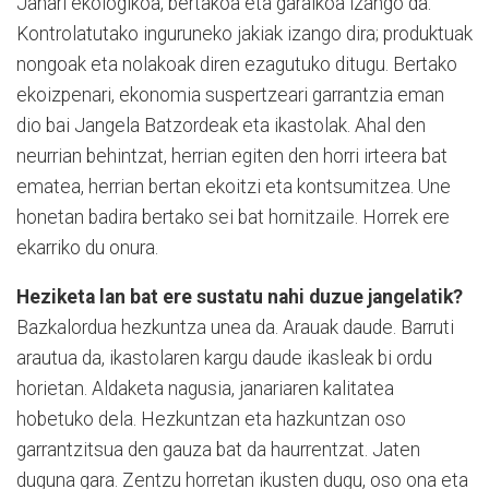
Janari ekologikoa, bertakoa eta garaikoa izango da.
Kontrolatutako inguruneko jakiak izango dira; produktuak
nongoak eta nolakoak diren ezagutuko ditugu. Bertako
ekoizpenari, ekonomia suspertzeari garrantzia eman
dio bai Jangela Batzordeak eta ikastolak. Ahal den
neurrian behintzat, herrian egiten den horri irteera bat
ematea, herrian bertan ekoitzi eta kontsumitzea. Une
honetan badira bertako sei bat hornitzaile. Horrek ere
ekarriko du onura.
Heziketa lan bat ere sustatu nahi duzue jangelatik?
Bazkalordua hezkuntza unea da. Arauak daude. Barruti
arautua da, ikastolaren kargu daude ikasleak bi ordu
horietan. Aldaketa nagusia, janariaren kalitatea
hobetuko dela. Hezkuntzan eta hazkuntzan oso
garrantzitsua den gauza bat da haurrentzat. Jaten
duguna gara. Zentzu horretan ikusten dugu, oso ona eta