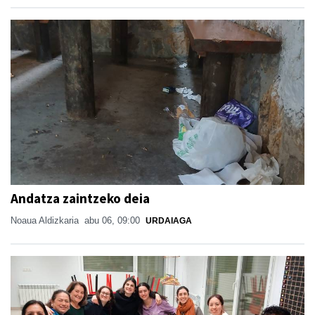
Andatza zaintzeko deia
Noaua Aldizkaria
abu 06, 09:00
URDAIAGA