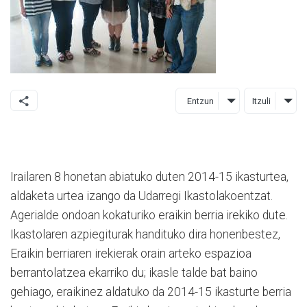
Entzun
Itzuli
Irailaren 8 honetan abiatuko duten 2014-15 ikasturtea,
aldaketa urtea izango da Udarregi Ikastolakoentzat.
Agerialde ondoan kokaturiko eraikin berria irekiko dute.
Ikastolaren azpiegiturak handituko dira honenbestez,
Eraikin berriaren irekierak orain arteko espazioa
berrantolatzea ekarriko du; ikasle talde bat baino
gehiago, eraikinez aldatuko da 2014-15 ikasturte berria