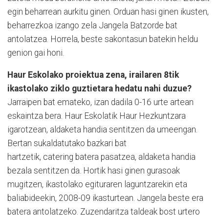
egin beharrean aurkitu ginen. Orduan hasi ginen ikusten,
beharrezkoa izango zela Jangela Batzorde bat
antolatzea. Horrela, beste sakontasun batekin heldu
genion gai honi.
Haur Eskolako proiektua zena, irailaren 8tik
ikastolako ziklo guztietara hedatu nahi duzue?
Jarraipen bat emateko, izan dadila 0-16 urte artean
eskaintza bera. Haur Eskolatik Haur Hezkuntzara
igarotzean, aldaketa handia sentitzen da umeengan.
Bertan sukaldatutako bazkari bat
hartzetik, catering batera pasatzea, aldaketa handia
bezala sentitzen da. Hortik hasi ginen gurasoak
mugitzen, ikastolako egituraren laguntzarekin eta
baliabideekin, 2008-09 ikasturtean. Jangela beste era
batera antolatzeko. Zuzendaritza taldeak bost urtero