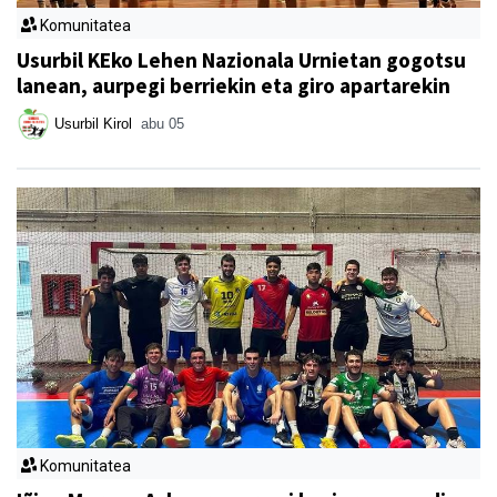
Komunitatea
Usurbil KEko Lehen Nazionala Urnietan gogotsu
lanean, aurpegi berriekin eta giro apartarekin
Usurbil Kirol
abu 05
Komunitatea