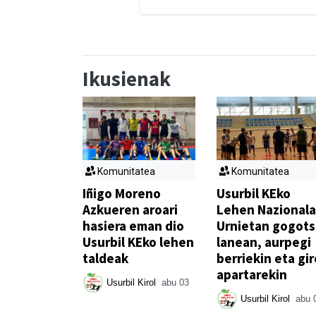
Ikusienak
Komunitatea
Komunitatea
Iñigo Moreno
Usurbil KEko
Azkueren aroari
Lehen Nazionala
hasiera eman dio
Urnietan gogot
Usurbil KEko lehen
lanean, aurpegi
taldeak
berriekin eta gir
apartarekin
Usurbil Kirol
abu 03
Usurbil Kirol
abu 