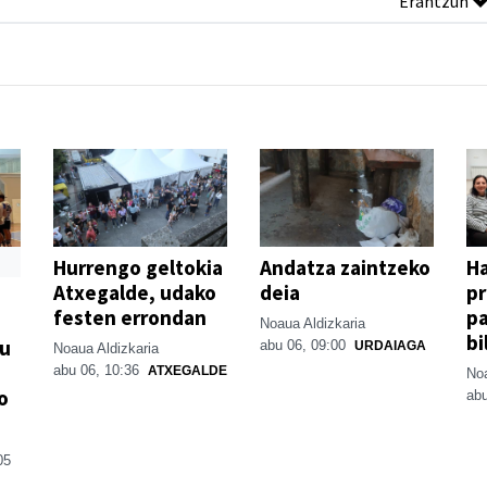
Erantzun
Hurrengo geltokia
Andatza zaintzeko
H
Atxegalde, udako
deia
p
festen errondan
pa
Noaua Aldizkaria
bi
su
abu 06, 09:00
URDAIAGA
Noaua Aldizkaria
abu 06, 10:36
ATXEGALDE
Noa
o
abu
05