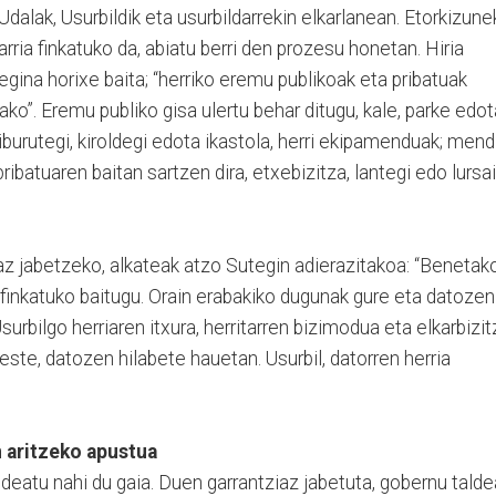
 Udalak, Usurbildik eta usurbildarrekin elkarlanean. Etorkizun
arria finkatuko da, abiatu berri den prozesu honetan. Hiria
gina horixe baita; “herriko eremu publikoak eta pribatuak
ko”. Eremu publiko gisa ulertu behar ditugu, kale, parke edot
liburutegi, kiroldegi edota ikastola, herri ekipamenduak; mend
ribatuaren baitan sartzen dira, etxebizitza, lantegi edo lursai
az jabetzeko, alkateak atzo Sutegin adierazitakoa: “Benetak
a finkatuko baitugu. Orain erabakiko dugunak gure eta datozen
surbilgo herriaren itxura, herritarren bizimodua eta elkarbizit
ste, datozen hilabete hauetan. Usurbil, datorren herria
n aritzeko apustua
eatu nahi du gaia. Duen garrantziaz jabetuta, gobernu talde