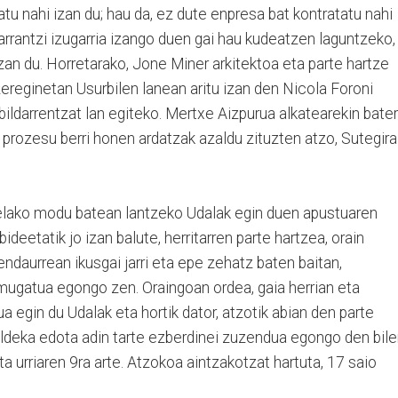
tu nahi izan du; hau da, ez dute enpresa bat kontratatu nahi
arrantzi izugarria izango duen gai hau kudeatzen laguntzeko,
 izan du. Horretarako, Jone Miner arkitektoa eta parte hartze
ereginetan Usurbilen lanean aritu izan den Nicola Foroni
rbildarrentzat lan egiteko. Mertxe Aizpurua alkatearekin bater
 prozesu berri honen ardatzak azaldu zituzten atzo, Sutegira
stelako modu batean lantzeko Udalak egin duen apustuaren
ideetatik jo izan balute, herritarren parte hartzea, orain
daurrean ikusgai jarri eta epe zehatz baten baitan,
 mugatua egongo zen. Oraingoan ordea, gaia herrian eta
ua egin du Udalak eta hortik dator, atzotik abian den parte
aldeka edota adin tarte ezberdinei zuzendua egongo den bile
eta urriaren 9ra arte. Atzokoa aintzakotzat hartuta, 17 saio