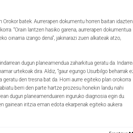
 Orokor batek. Aurrerapen dokumentu horren baitan idazten
rokorra. “Orain lantzen hasiko garena, aurrerapen dokumentua
ko oinarria izango dena”, jakinarazi zuen alkateak atzo,
indarrean dugun planeamendua zaharkitua geratu da. Indarr
amar urtekoak dira. Aldiz, “gaur egungo Usurbilgo beharrak e
 geratu den tresna bat da. Horri aurre egiteko plan orokorra
 abiatu berri den parte hartze prozesu honekin landu nahi
rean dugun planeamenduaren inguruko diagnosia egin du.
en gainean iritzia eman edota ekarpenak egiteko aukera