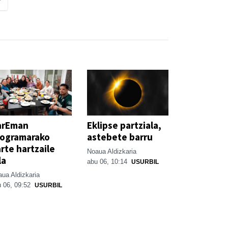
arEman
Eklipse partziala,
rogramarako
astebete barru
rte hartzaile
Noaua Aldizkaria
la
abu 06, 10:14
USURBIL
ua Aldizkaria
 06, 09:52
USURBIL