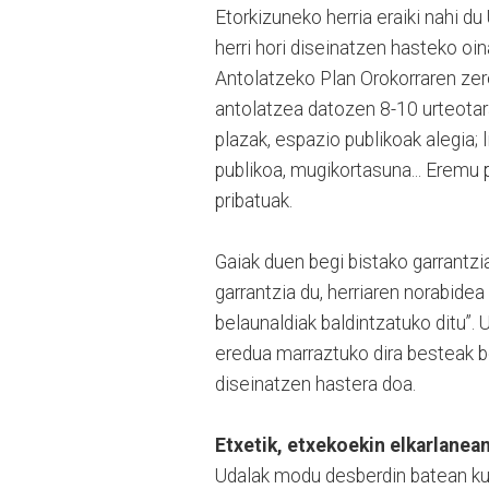
Etorkizuneko herria eraiki nahi du
herri hori diseinatzen hasteko oin
Antolatzeko Plan Orokorraren zere
antolatzea datozen 8-10 urteotara
plazak, espazio publikoak alegia; 
publikoa, mugikortasuna... Eremu p
pribatuak.
Gaiak duen begi bistako garrantzi
garrantzia du, herriaren norabide
belaunaldiak baldintzatuko ditu”. U
eredua marraztuko dira besteak be
diseinatzen hastera doa.
Etxetik, etxekoekin elkarlanea
Udalak modu desberdin batean kud