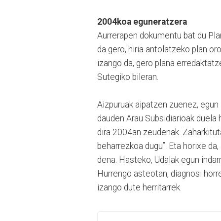
2004koa eguneratzera
Aurrerapen dokumentu bat du Plan
da gero, hiria antolatzeko plan o
izango da, gero plana erredaktatze
Sutegiko bileran.
Aizpuruak aipatzen zuenez, egun 
dauden Arau Subsidiarioak duela h
dira 2004an zeudenak. Zaharkituta
beharrezkoa dugu”. Eta horixe da,
dena. Hasteko, Udalak egun indar
Hurrengo asteotan, diagnosi horr
izango dute herritarrek.