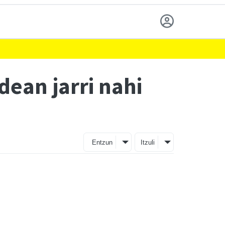
dean jarri nahi
Entzun
Itzuli