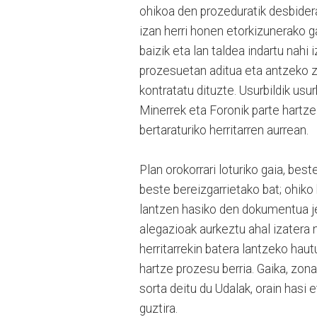
ohikoa den prozeduratik desbidera
izan herri honen etorkizunerako g
baizik eta lan taldea indartu nahi
prozesuetan aditua eta antzeko z
kontratatu dituzte. Usurbildik usu
Minerrek eta Foronik parte hartze
bertaraturiko herritarren aurrean.
Plan orokorrari loturiko gaia, be
beste bereizgarrietako bat; ohiko b
lantzen hasiko den dokumentua jen
alegazioak aurkeztu ahal izatera
herritarrekin batera lantzeko haut
hartze prozesu berria. Gaika, zon
sorta deitu du Udalak, orain hasi 
guztira.