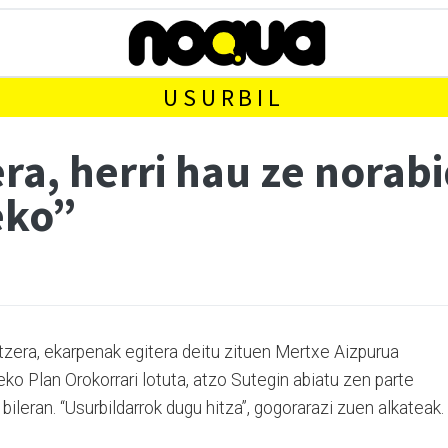
USURBIL
a, herri hau ze norabi
eko”
tzera, ekarpenak egitera deitu zituen Mertxe Aizpurua
eko Plan Orokorrari lotuta, atzo Sutegin abiatu zen parte
ileran. “Usurbildarrok dugu hitza”, gogorarazi zuen alkateak.