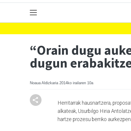
“Orain dugu auker
dugun erabakitz
Noaua Aldizkaria
2014ko irailaren 10a
Herritarrak hausnartzera, proposa
alkateak, Usurbilgo Hiria Antolatz
hartze prozesu berriko aurkezpen b