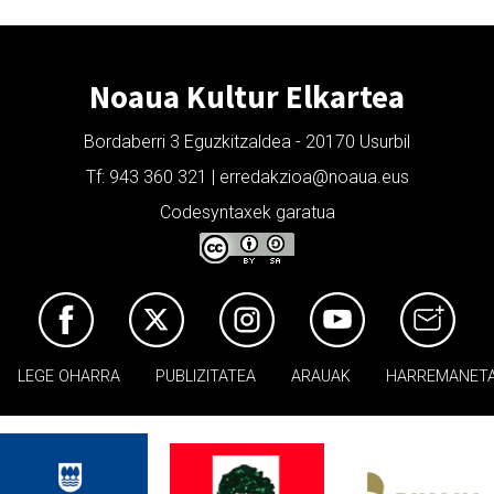
Noaua Kultur Elkartea
Bordaberri 3 Eguzkitzaldea - 20170 Usurbil
Tf: 943 360 321 | erredakzioa@noaua.eus
Codesyntaxek garatua
LEGE OHARRA
PUBLIZITATEA
ARAUAK
HARREMANET