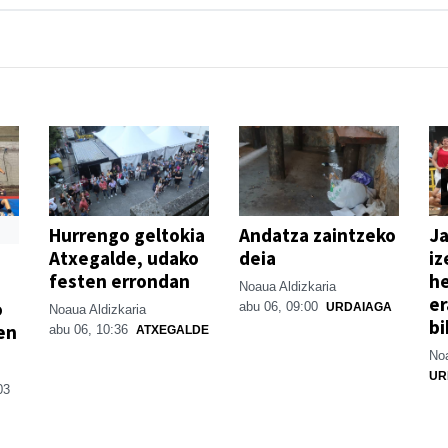
Hurrengo geltokia
Andatza zaintzeko
Ja
Atxegalde, udako
deia
iz
festen errondan
he
Noaua Aldizkaria
er
o
abu 06, 09:00
URDAIAGA
Noaua Aldizkaria
bi
en
abu 06, 10:36
ATXEGALDE
Noa
UR
03