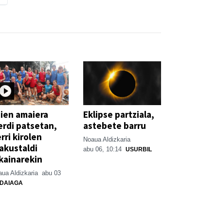
ien amaiera
Eklipse partziala,
erdi patsetan,
astebete barru
rri kirolen
Noaua Aldizkaria
akustaldi
abu 06, 10:14
USURBIL
kainarekin
ua Aldizkaria
abu 03
DAIAGA