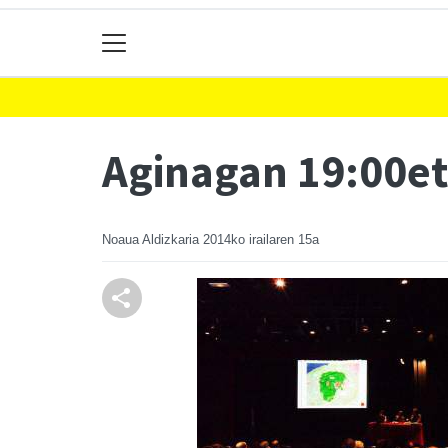
Aginagan 19:00eta
Noaua Aldizkaria
2014ko irailaren 15a