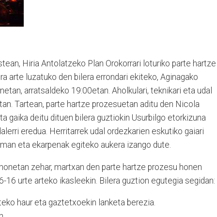
tean, Hiria Antolatzeko Plan Orokorrari loturiko parte hartze
9ra arte luzatuko den bilera errondari ekiteko, Aginagako
etan, arratsaldeko 19:00etan. Aholkulari, teknikari eta udal
tan. Tartean, parte hartze prozesuetan aditu den Nicola
a gaika deitu dituen bilera guztiokin Usurbilgo etorkizuna
alerri eredua. Herritarrek udal ordezkarien eskutiko gaiari
 eman eta ekarpenak egiteko aukera izango dute.
e honetan zehar, martxan den parte hartze prozesu honen
6-16 urte arteko ikasleekin. Bilera guztion egutegia segidan:
rteko haur eta gaztetxoekin lanketa berezia.
kan.