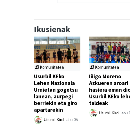
Ikusienak
Komunitatea
Komunitatea
Usurbil KEko
Iñigo Moreno
Lehen Nazionala
Azkueren aroari
Urnietan gogotsu
hasiera eman di
lanean, aurpegi
Usurbil KEko leh
berriekin eta giro
taldeak
apartarekin
Usurbil Kirol
abu 
Usurbil Kirol
abu 05