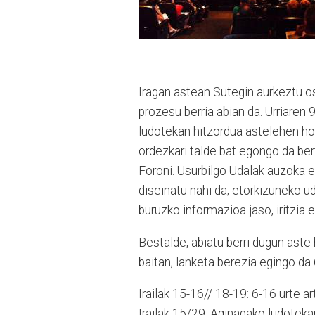
Iragan astean Sutegin aurkeztu os
prozesu berria abian da. Urriaren 
ludotekan hitzordua astelehen hon
ordezkari talde bat egongo da ber
Foroni. Usurbilgo Udalak auzoka et
diseinatu nahi da; etorkizuneko ud
buruzko informazioa jaso, iritzia
Bestalde, abiatu berri dugun ast
baitan, lanketa berezia egingo da 
Irailak 15-16// 18-19: 6-16 urte a
Irailak 15/29: Aginagako ludote