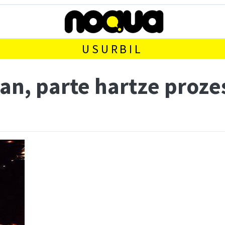
USURBIL
n, parte hartze prozes