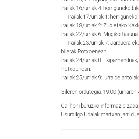
Irailak 16/urriak 4: herriguneko b
Irailak 17/urriak 1: herriguneko
Irailak 18/urriak 2: Zubietako 
Irailak 22/urriak 6: Mugikortasun
Irailak 23/urriak 7: Jarduera ek
bilerak Potxoenean.
Irailak 24/urriak 8: Ekipamenduak,
Potxoenean.
Irailak 25/urriak 9: lurralde antol
Bileren ordutegia: 19:00 (urriaren
Gai honi buruzko informazio zabal
Usurbilgo Udalak martxan jarri du