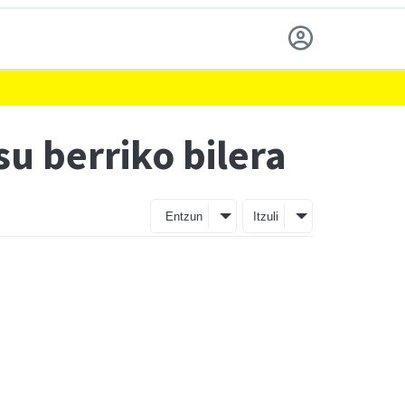
u berriko bilera
Entzun
Itzuli