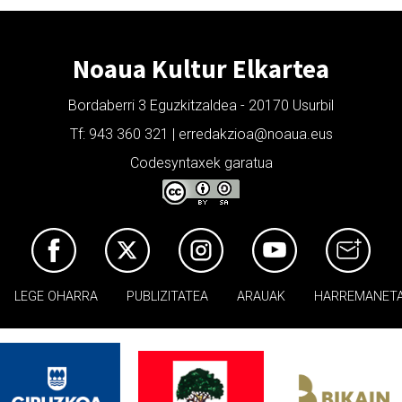
Noaua Kultur Elkartea
Bordaberri 3 Eguzkitzaldea - 20170 Usurbil
Tf: 943 360 321 | erredakzioa@noaua.eus
Codesyntaxek garatua
LEGE OHARRA
PUBLIZITATEA
ARAUAK
HARREMANET