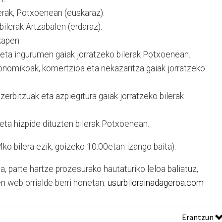
ilerak, Potxoenean (euskaraz).
 bilerak Artzabalen (erdaraz).
Kaxkapen.
a eta ingurumen gaiak jorratzeko bilerak Potxoenean.
onomikoak, komertzioa eta nekazaritza gaiak jorratzeko
 zerbitzuak eta azpiegitura gaiak jorratzeko bilerak
aketa hizpide dituzten bilerak Potxoenean.
 4ko bilera ezik, goizeko 10:00etan izango baita).
a, parte hartze prozesurako hautaturiko leloa baliatuz,
en web orrialde berri honetan:
usurbilorainadageroa.com
Erantzun