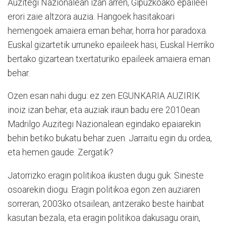
Auzitegi Nazionalean izan arren, Gipuzkoako epaileei
erori zaie altzora auzia. Hangoek hasitakoari
hemengoek amaiera eman behar, horra hor paradoxa.
Euskal gizartetik urruneko epaileek hasi, Euskal Herriko
bertako gizartean txertaturiko epaileek amaiera eman
behar.
Ozen esan nahi dugu: ez zen EGUNKARIA AUZIRIK
inoiz izan behar, eta auziak iraun badu ere 2010ean
Madrilgo Auzitegi Nazionalean egindako epaiarekin
behin betiko bukatu behar zuen. Jarraitu egin du ordea,
eta hemen gaude. Zergatik?
Jatorrizko eragin politikoa ikusten dugu guk. Sineste
osoarekin diogu. Eragin politikoa egon zen auziaren
sorreran, 2003ko otsailean, antzerako beste hainbat
kasutan bezala, eta eragin politikoa dakusagu orain,