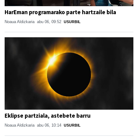
HarEman programarako parte hartzaile bila
Noaua Aldizkaria
abu 06, 09:52
USURBIL
Eklipse partziala, astebete barru
Noaua Aldizkaria
abu 06, 10:14
USURBIL