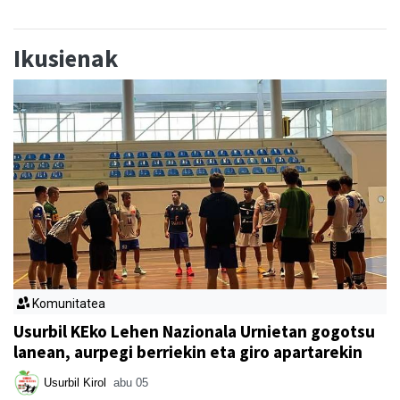
Ikusienak
Komunitatea
Usurbil KEko Lehen Nazionala Urnietan gogotsu
lanean, aurpegi berriekin eta giro apartarekin
Usurbil Kirol
abu 05