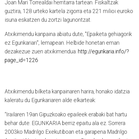
Joan Mari Torrealdai herritarra tartean. Fiskaltzak
guztira, 128 urteko kartela zigorra eta 221 milioi euroko
isuna eskatzen du zortzi lagunontzat.
Atxikimendu kanpaina abiatu dute, "Epaiketa gehiagorik
ez Egunkariari", lemapean. Helbide honetan eman
dezakezue zuen atxikimendua:
http://egunkaria.info/?
page_id=1226
Atxikimendu bilketa kanpainaren harira, honako idatzia
kaleratu du Egunkariaren alde elkarteak:
“Irailaren 19an Gipuzkoako epaileek erabaki bat hartu
behar dute: EGUNKARIA berriz epaitu ala ez. Sorrera
2003ko Madrilgo Exekutiboan eta garapena Madrilgo