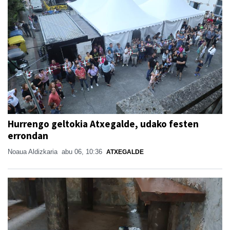
Hurrengo geltokia Atxegalde, udako festen
errondan
Noaua Aldizkaria
abu 06, 10:36
ATXEGALDE