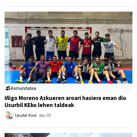
Komunitatea
Iñigo Moreno Azkueren aroari hasiera eman dio
Usurbil KEko lehen taldeak
Usurbil Kirol
abu 03