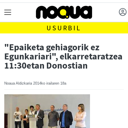
USURBIL
"Epaiketa gehiagorik ez
Egunkariari", elkarretaratzea
11:30etan Donostian
Noaua Aldizkaria
2014ko irailaren 18a