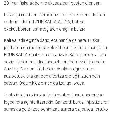
2014an fiskalak berriro akusazioari eusten dionean.
Ez zaigu iruditzen Demokraziaren eta Zuzenbidearen
ondorioa denik EGUNKARIA AUZIA, botere
exekutiboaren estrategiaren eragina baizik.
Kaltea jada eginda dago, eta handia gainera. Euskal
jendartearen memoria kolektiboan iltzatuta iraungo du
EGUNKARIAren itxiera eta auziak. Kalte pertsonal eta
sozial larriak egin dira jada, eta oraindik ez dira amaitu.
Auzitegi Nazionalak berak absolbitu egin zituen
auzipetuak, eta kalteen aitortza ere egin zuen hein
batean. Ordainik ez omen da izango, ordea.
Justizia jada ezinezkotzat ematen dugu, dagoeneko
legedi eta agintaritzarekin. Gaitzerdi beraz, injustiziaren
sarraskia gelditzea behintzat, aurrera ez joatea, lortuko