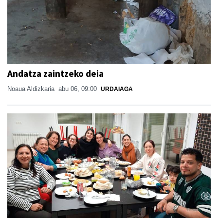
Andatza zaintzeko deia
Noaua Aldizkaria
abu 06, 09:00
URDAIAGA