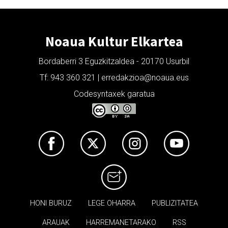
Noaua Kultur Elkartea
Bordaberri 3 Eguzkitzaldea - 20170 Usurbil
Tf: 943 360 321 | erredakzioa@noaua.eus
Codesyntaxek garatua
HONI BURUZ
LEGE OHARRA
PUBLIZITATEA
ARAUAK
HARREMANETARAKO
RSS