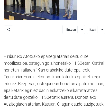
Entzun
Itzuli
Hiriburuko Atotxako epaitegi atarian deitu dute
mobilizazioa, ostegun goiz honetako 11:30etan. Ostiral
honetan, irailaren 19an erabakiko dute epaileek,
Egunkariaren auzi ekonomikoari loturiko epaiketa egin
edo ez. Bezperan, ostegunean honetan aipatu moduan,
epaiketarik egin ez dadin eskatzeko elkarretaratzea
deitu dute goizeko 11:30etatik aurrera, Donostiako
Auzitegiaren atarian. Kasuan, 8 lagun daude auzipetuak,