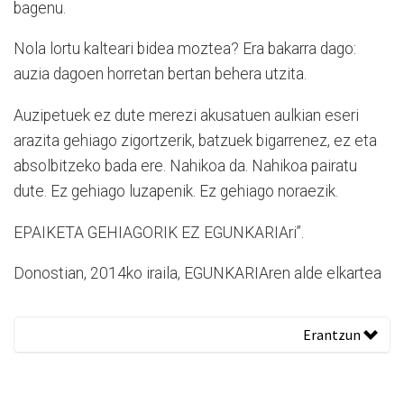
bagenu.
Nola lortu kalteari bidea moztea? Era bakarra dago:
auzia dagoen horretan bertan behera utzita.
Auzipetuek ez dute merezi akusatuen aulkian eseri
arazita gehiago zigortzerik, batzuek bigarrenez, ez eta
absolbitzeko bada ere. Nahikoa da. Nahikoa pairatu
dute. Ez gehiago luzapenik. Ez gehiago noraezik.
EPAIKETA GEHIAGORIK EZ EGUNKARIAri”.
Donostian, 2014ko iraila, EGUNKARIAren alde elkartea
Erantzun