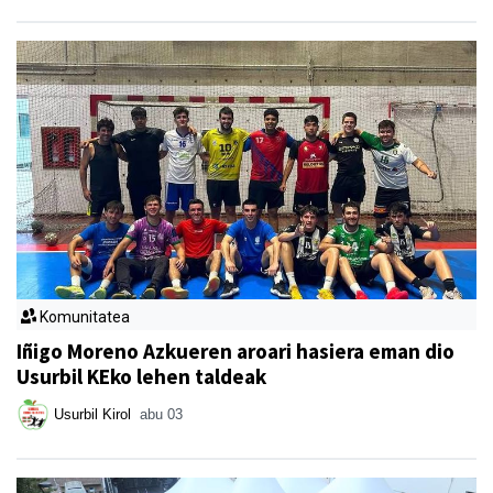
Komunitatea
Iñigo Moreno Azkueren aroari hasiera eman dio
Usurbil KEko lehen taldeak
Usurbil Kirol
abu 03