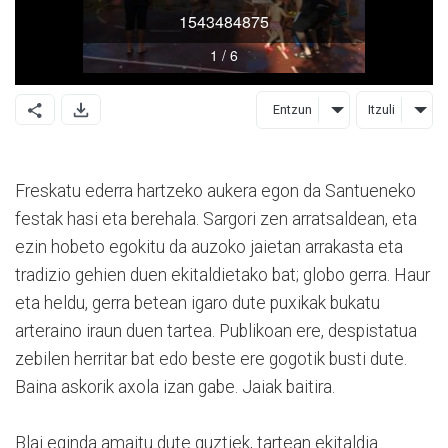
Entzun
Itzuli
Freskatu ederra hartzeko aukera egon da Santueneko
festak hasi eta berehala. Sargori zen arratsaldean, eta
ezin hobeto egokitu da auzoko jaietan arrakasta eta
tradizio gehien duen ekitaldietako bat; globo gerra. Haur
eta heldu, gerra betean igaro dute puxikak bukatu
arteraino iraun duen tartea. Publikoan ere, despistatua
zebilen herritar bat edo beste ere gogotik busti dute.
Baina askorik axola izan gabe. Jaiak baitira.
Blai eginda amaitu dute guztiek, tartean ekitaldia