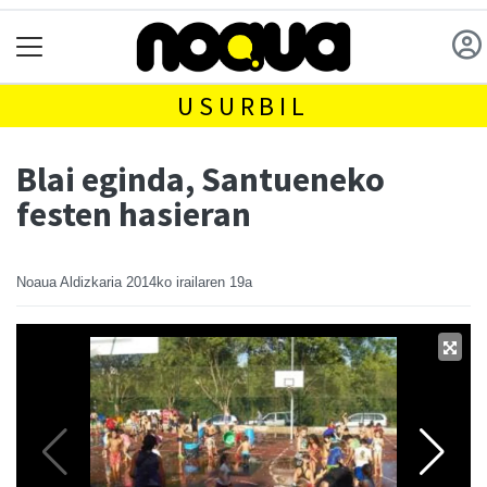
USURBIL
Blai eginda, Santueneko
festen hasieran
Noaua Aldizkaria
2014ko irailaren 19a