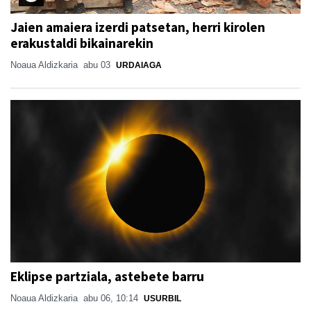
Jaien amaiera izerdi patsetan, herri kirolen
erakustaldi bikainarekin
Noaua Aldizkaria
abu 03
URDAIAGA
Eklipse partziala, astebete barru
Noaua Aldizkaria
abu 06, 10:14
USURBIL