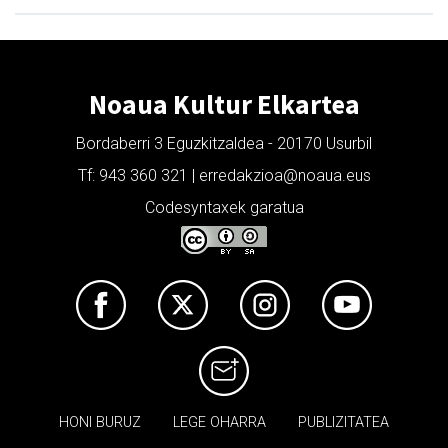
Noaua Kultur Elkartea
Bordaberri 3 Eguzkitzaldea - 20170 Usurbil
Tf: 943 360 321 | erredakzioa@noaua.eus
Codesyntaxek garatua
HONI BURUZ
LEGE OHARRA
PUBLIZITATEA