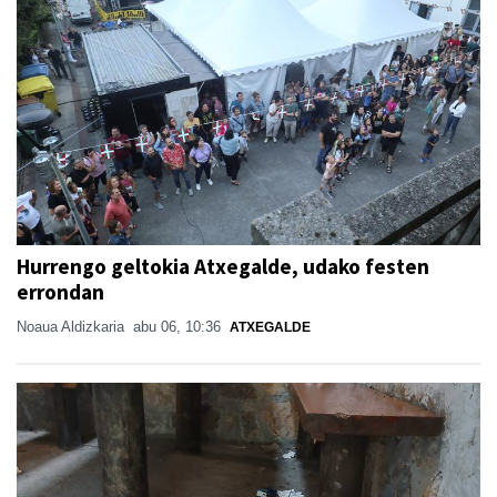
Hurrengo geltokia Atxegalde, udako festen
errondan
Noaua Aldizkaria
abu 06, 10:36
ATXEGALDE