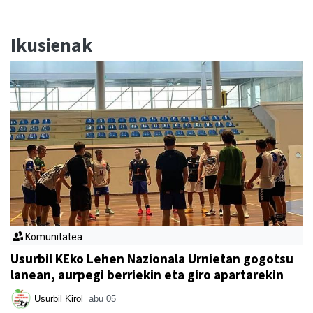
Ikusienak
Komunitatea
Usurbil KEko Lehen Nazionala Urnietan gogotsu
lanean, aurpegi berriekin eta giro apartarekin
Usurbil Kirol
abu 05