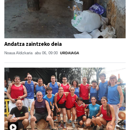
Andatza zaintzeko deia
Noaua Aldizkaria
abu 06, 09:00
URDAIAGA