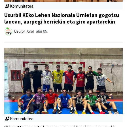
Komunitatea
Usurbil KEko Lehen Nazionala Urnietan gogotsu
lanean, aurpegi berriekin eta giro apartarekin
Usurbil Kirol
abu 05
Komunitatea