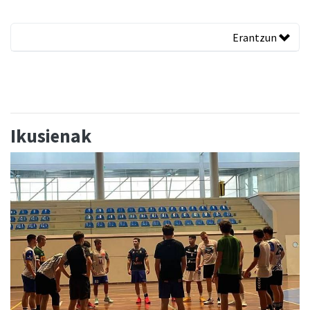
Erantzun
Ikusienak