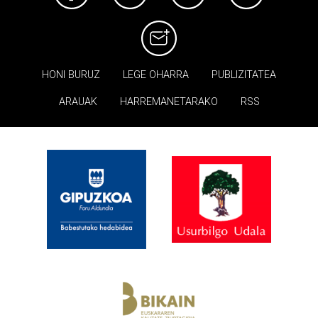
HONI BURUZ
LEGE OHARRA
PUBLIZITATEA
ARAUAK
HARREMANETARAKO
RSS