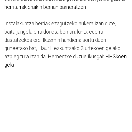
herritarrak eraikin berrian barneratzen
Instalakuntza berriak ezagutzeko aukera izan dute,
baita jangela erraldoi eta berrian, luntx ederra
dastatzekoa ere. Ikusmin handiena sortu duen
guneetako bat, Haur Hezkuntzako 3 urtekoen gelako
azpiegitura izan da. Hementxe duzue ikusgai:
HH3koen
gela