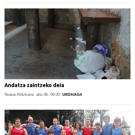
Andatza zaintzeko deia
Noaua Aldizkaria
abu 06, 09:00
URDAIAGA