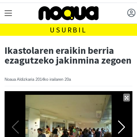
USURBIL
Ikastolaren eraikin berria
ezagutzeko jakinmina zegoen
Noaua Aldizkaria
2014ko irailaren 20a