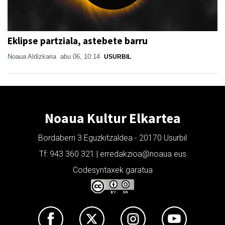
Eklipse partziala, astebete barru
Noaua Aldizkaria
abu 06, 10:14
USURBIL
Noaua Kultur Elkartea
Bordaberri 3 Eguzkitzaldea - 20170 Usurbil
Tf: 943 360 321 | erredakzioa@noaua.eus
Codesyntaxek garatua