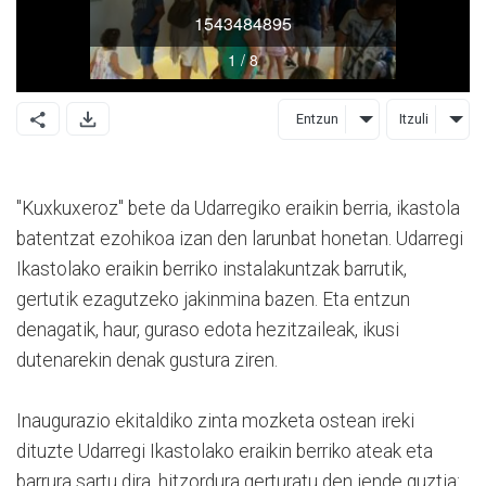
Entzun
Itzuli
"Kuxkuxeroz" bete da Udarregiko eraikin berria, ikastola
batentzat ezohikoa izan den larunbat honetan. Udarregi
Ikastolako eraikin berriko instalakuntzak barrutik,
gertutik ezagutzeko jakinmina bazen. Eta entzun
denagatik, haur, guraso edota hezitzaileak, ikusi
dutenarekin denak gustura ziren.
Inaugurazio ekitaldiko zinta mozketa ostean ireki
dituzte Udarregi Ikastolako eraikin berriko ateak eta
barrura sartu dira, hitzordura gerturatu den jende guztia: