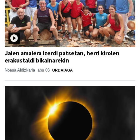
Jaien amaiera izerdi patsetan, herri kirolen
erakustaldi bikainarekin
Noaua Aldizkaria
abu 03
URDAIAGA