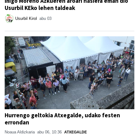
Iñigo Moreno Azkueren aroari hasiera eman dio
Usurbil KEko lehen taldeak
Usurbil Kirol
abu 03
Hurrengo geltokia Atxegalde, udako festen
errondan
Noaua Aldizkaria
abu 06, 10:36
ATXEGALDE