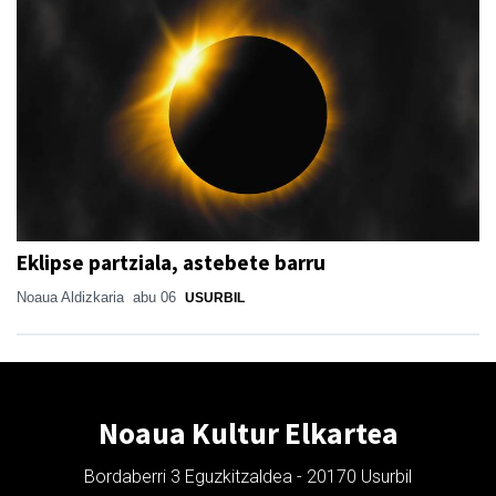
Eklipse partziala, astebete barru
Noaua Aldizkaria
abu 06
USURBIL
Noaua Kultur Elkartea
Bordaberri 3 Eguzkitzaldea - 20170 Usurbil