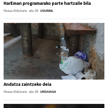
HarEman programarako parte hartzaile bila
Noaua Aldizkaria
abu 06
USURBIL
Andatza zaintzeko deia
Noaua Aldizkaria
abu 06
URDAIAGA