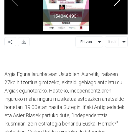
Entzun
Itzuli
Argia Eguna larunbatean Usurbilen. Aurretik, irailaren
27ko hitzordua girotzeko, ekitaldi gehiago antolatu du
Argiak egunotarako. Hasteko, independentziaren
inguruko mahai inguru musikatua asteazken arratsalde
honetan, 19:00etan hasita Sutegin. Iñaki Antiguedadek
eta Asier Blasek partuko dute, "Independentzia
ikusmiran, zein estrategia behar du Euskal Herriak?"