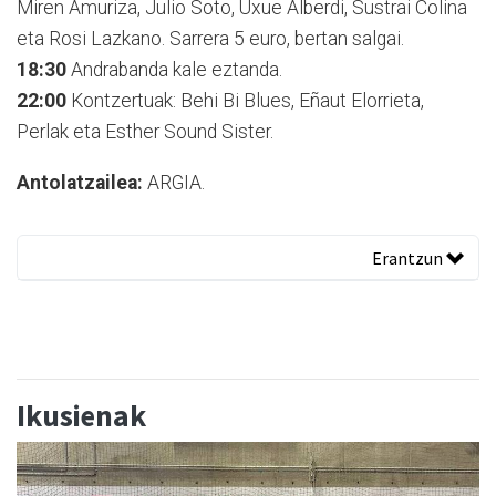
Miren Amuriza, Julio Soto, Uxue Alberdi, Sustrai Colina
eta Rosi Lazkano. Sarrera 5 euro, bertan salgai.
18:30
Andrabanda kale eztanda.
22:00
Kontzertuak: Behi Bi Blues, Eñaut Elorrieta,
Perlak eta Esther Sound Sister.
Antolatzailea:
ARGIA.
Erantzun
Ikusienak