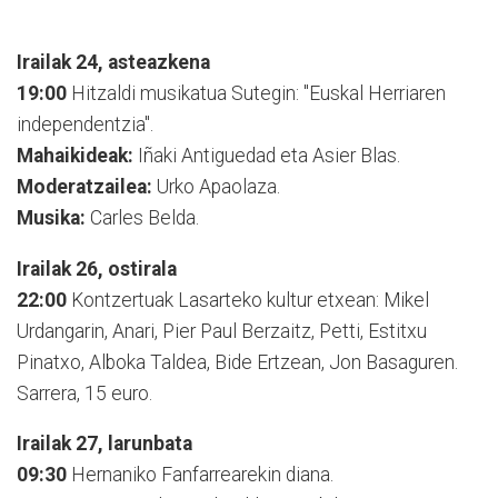
Irailak 24, asteazkena
19:00
Hitzaldi musikatua Sutegin: "Euskal Herriaren
independentzia".
Mahaikideak:
Iñaki Antiguedad eta Asier Blas.
Moderatzailea:
Urko Apaolaza.
Musika:
Carles Belda.
Irailak 26, ostirala
22:00
Kontzertuak Lasarteko kultur etxean: Mikel
Urdangarin, Anari, Pier Paul Berzaitz, Petti, Estitxu
Pinatxo, Alboka Taldea, Bide Ertzean, Jon Basaguren.
Sarrera, 15 euro.
Irailak 27, larunbata
09:30
Hernaniko Fanfarrearekin diana.