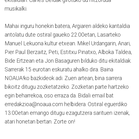
ekitaldian. Carles Beldak girotuko du hitzordua
musikalki.
Mahai inguru honekin batera, Argiaren aldeko kantaldia
antolatu dute ostiral gaueko 22:00etan, Lasarteko
Manuel Lekuona kultur etxean. Mikel Urdangarin, Anari,
Pier Paul Berzaitz, Peti, Estitxu Pinatxo, Alboka Taldea,
Bide Ertzean eta Jon Basaguren bilduko ditu ekitaldiak.
Sarrerak 15 eurotan eskuratu ahalko dira. Baina
NOAUA!ko bazkideok adi. Zuen artean, bina sarrera
bikoitz ditugu zozketatzeko. Zozketan parte hartzeko
egin beharrekoa, oso erraza da. Bidali email bat
erredakzioa@noaua.com helbidera. Ostiral eguerdiko
13:00etan emango ditugu ezagutzera sarituen izenak,
atari honetan bertan. Zorte on!