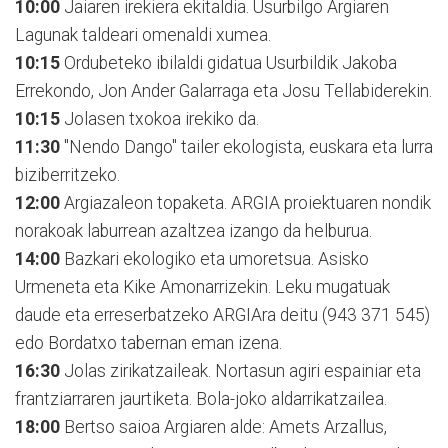
10:00
Jaiaren irekiera ekitaldia. Usurbilgo Argiaren
Lagunak taldeari omenaldi xumea.
10:15
Ordubeteko ibilaldi gidatua Usurbildik Jakoba
Errekondo, Jon Ander Galarraga eta Josu Tellabiderekin.
10:15
Jolasen txokoa irekiko da.
11:30
"Nendo Dango" tailer ekologista, euskara eta lurra
biziberritzeko.
12:00
Argiazaleon topaketa. ARGIA proiektuaren nondik
norakoak laburrean azaltzea izango da helburua.
14:00
Bazkari ekologiko eta umoretsua. Asisko
Urmeneta eta Kike Amonarrizekin. Leku mugatuak
daude eta erreserbatzeko ARGIAra deitu (943 371 545)
edo Bordatxo tabernan eman izena.
16:30
Jolas zirikatzaileak. Nortasun agiri espainiar eta
frantziarraren jaurtiketa. Bola-joko aldarrikatzailea.
18:00
Bertso saioa Argiaren alde: Amets Arzallus,