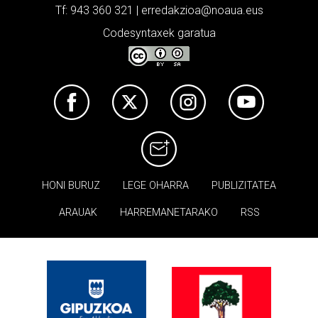
Tf: 943 360 321 | erredakzioa@noaua.eus
Codesyntaxek garatua
HONI BURUZ
LEGE OHARRA
PUBLIZITATEA
ARAUAK
HARREMANETARAKO
RSS