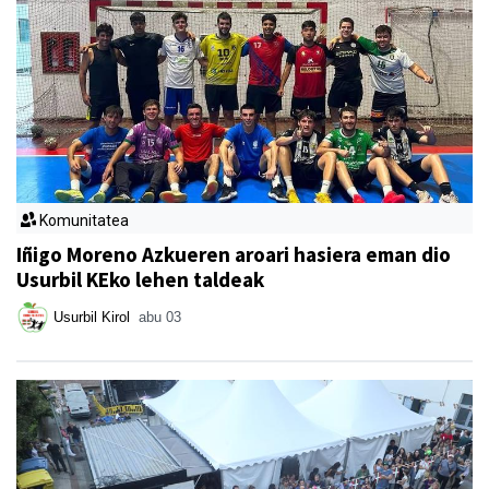
Komunitatea
Iñigo Moreno Azkueren aroari hasiera eman dio
Usurbil KEko lehen taldeak
Usurbil Kirol
abu 03