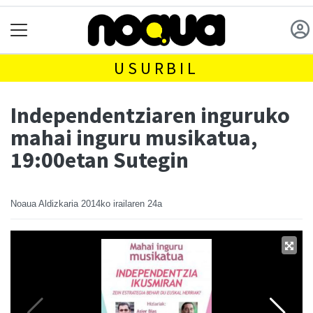
USURBIL
Independentziaren inguruko
mahai inguru musikatua,
19:00etan Sutegin
Noaua Aldizkaria
2014ko irailaren 24a