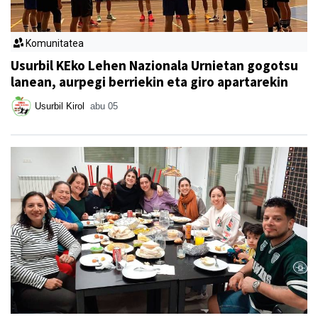
Komunitatea
Usurbil KEko Lehen Nazionala Urnietan gogotsu
lanean, aurpegi berriekin eta giro apartarekin
Usurbil Kirol
abu 05