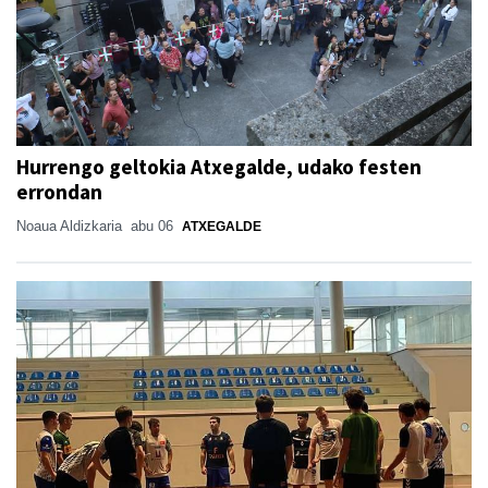
Hurrengo geltokia Atxegalde, udako festen
errondan
Noaua Aldizkaria
abu 06
ATXEGALDE