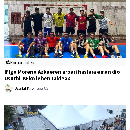
Komunitatea
Iñigo Moreno Azkueren aroari hasiera eman dio
Usurbil KEko lehen taldeak
Usurbil Kirol
abu 03