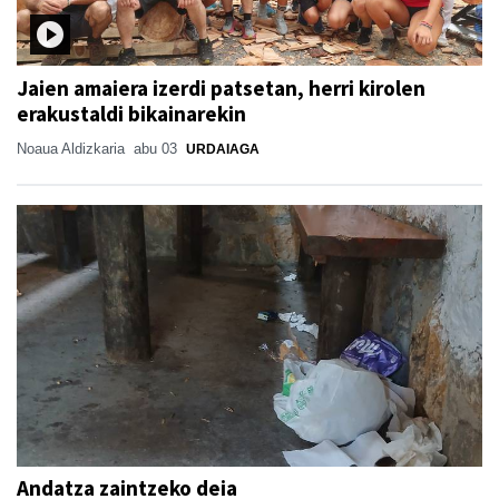
Jaien amaiera izerdi patsetan, herri kirolen
erakustaldi bikainarekin
Noaua Aldizkaria
abu 03
URDAIAGA
Andatza zaintzeko deia