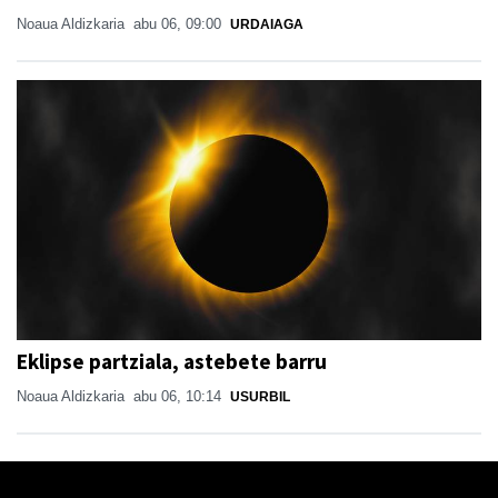
Noaua Aldizkaria
abu 06, 09:00
URDAIAGA
Eklipse partziala, astebete barru
Noaua Aldizkaria
abu 06, 10:14
USURBIL