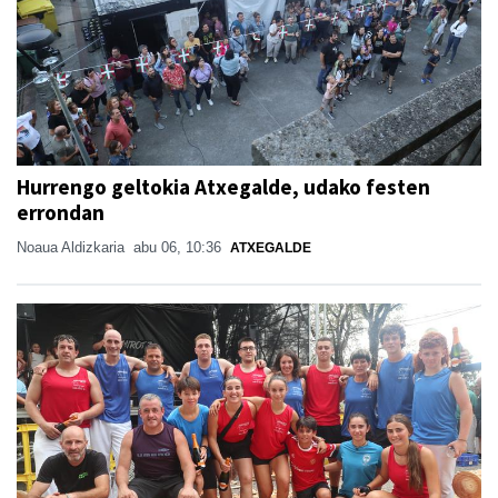
Hurrengo geltokia Atxegalde, udako festen
errondan
Noaua Aldizkaria
abu 06, 10:36
ATXEGALDE