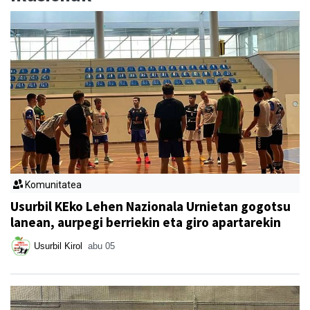
Komunitatea
Usurbil KEko Lehen Nazionala Urnietan gogotsu
lanean, aurpegi berriekin eta giro apartarekin
Usurbil Kirol
abu 05