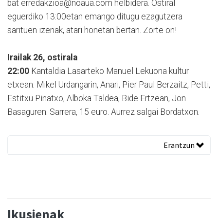
bat erredakzioa@noaua.com helbidera. Ostiral
eguerdiko 13:00etan emango ditugu ezagutzera
sarituen izenak, atari honetan bertan. Zorte on!
Irailak 26, ostirala
22:00
Kantaldia Lasarteko Manuel Lekuona kultur
etxean: Mikel Urdangarin, Anari, Pier Paul Berzaitz, Petti,
Estitxu Pinatxo, Alboka Taldea, Bide Ertzean, Jon
Basaguren. Sarrera, 15 euro. Aurrez salgai Bordatxon.
Erantzun
Ikusienak