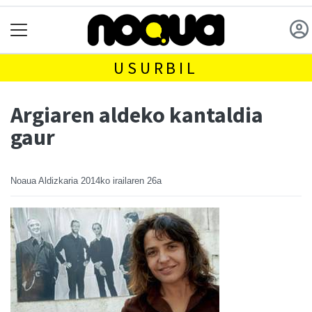
USURBIL
Argiaren aldeko kantaldia
gaur
Noaua Aldizkaria
2014ko irailaren 26a