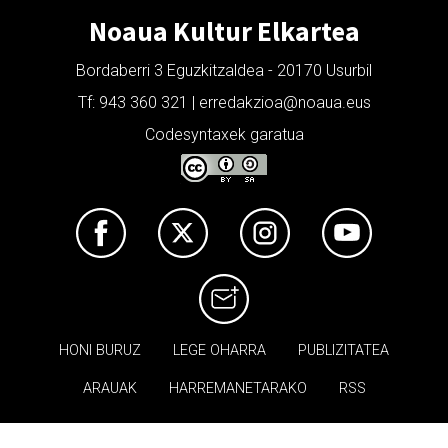
Noaua Kultur Elkartea
Bordaberri 3 Eguzkitzaldea - 20170 Usurbil
Tf: 943 360 321 | erredakzioa@noaua.eus
Codesyntaxek garatua
HONI BURUZ
LEGE OHARRA
PUBLIZITATEA
ARAUAK
HARREMANETARAKO
RSS