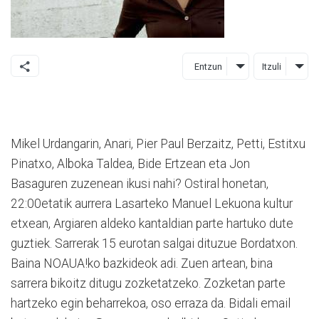
Entzun
Itzuli
Mikel Urdangarin, Anari, Pier Paul Berzaitz, Petti, Estitxu
Pinatxo, Alboka Taldea, Bide Ertzean eta Jon
Basaguren zuzenean ikusi nahi? Ostiral honetan,
22:00etatik aurrera Lasarteko Manuel Lekuona kultur
etxean, Argiaren aldeko kantaldian parte hartuko dute
guztiek. Sarrerak 15 eurotan salgai dituzue Bordatxon.
Baina NOAUA!ko bazkideok adi. Zuen artean, bina
sarrera bikoitz ditugu zozketatzeko. Zozketan parte
hartzeko egin beharrekoa, oso erraza da. Bidali email