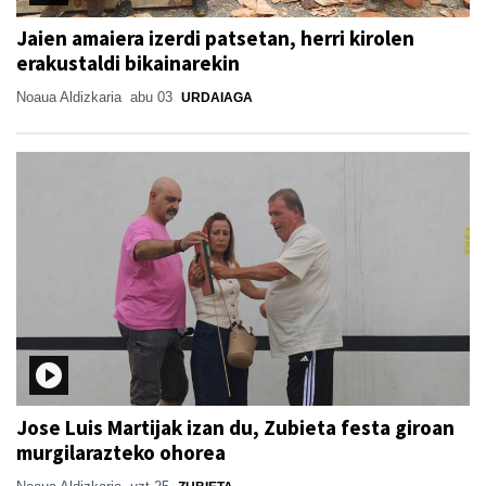
Jaien amaiera izerdi patsetan, herri kirolen
erakustaldi bikainarekin
Noaua Aldizkaria
abu 03
URDAIAGA
Jose Luis Martijak izan du, Zubieta festa giroan
murgilarazteko ohorea