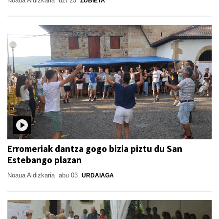
Noaua Aldizkaria
uzt 25
ZUBIETA
Erromeriak dantza gogo bizia piztu du San
Estebango plazan
Noaua Aldizkaria
abu 03
URDAIAGA