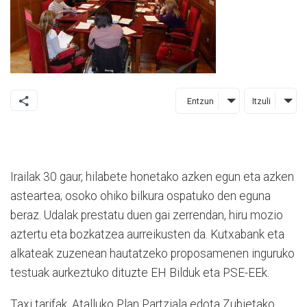
Entzun
Itzuli
Irailak 30 gaur, hilabete honetako azken egun eta azken
asteartea; osoko ohiko bilkura ospatuko den eguna
beraz. Udalak prestatu duen gai zerrendan, hiru mozio
aztertu eta bozkatzea aurreikusten da. Kutxabank eta
alkateak zuzenean hautatzeko proposamenen inguruko
testuak aurkeztuko dituzte EH Bilduk eta PSE-EEk.
Taxi tarifak, Atalluko Plan Partziala edota Zubietako