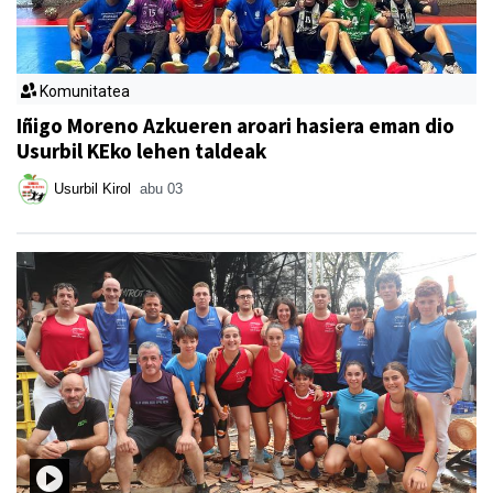
Komunitatea
Iñigo Moreno Azkueren aroari hasiera eman dio
Usurbil KEko lehen taldeak
Usurbil Kirol
abu 03