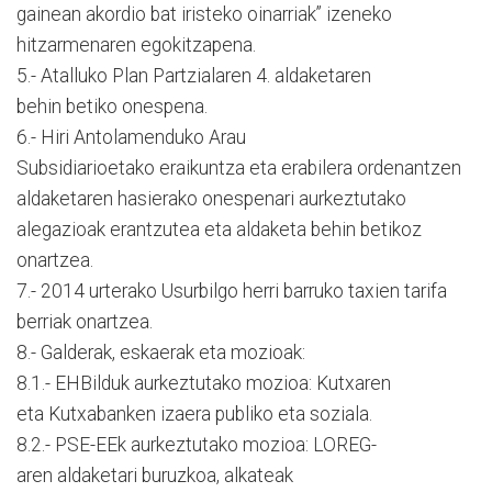
gainean akordio bat iristeko oinarriak” izeneko
hitzarmenaren egokitzapena.
5.- Atalluko Plan Partzialaren 4. aldaketaren
behin betiko onespena.
6.- Hiri Antolamenduko Arau
Subsidiarioetako eraikuntza eta erabilera ordenantzen
aldaketaren hasierako onespenari aurkeztutako
alegazioak erantzutea eta aldaketa behin betikoz
onartzea.
7.- 2014 urterako Usurbilgo herri barruko taxien tarifa
berriak onartzea.
8.- Galderak, eskaerak eta mozioak:
8.1.- EHBilduk aurkeztutako mozioa: Kutxaren
eta Kutxabanken izaera publiko eta soziala.
8.2.- PSE-EEk aurkeztutako mozioa: LOREG-
aren aldaketari buruzkoa, alkateak