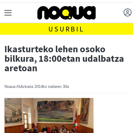
USURBIL
Ikasturteko lehen osoko
bilkura, 18:00etan udalbatza
aretoan
Noaua Aldizkaria
2014ko irailaren 30a