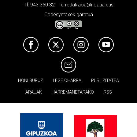
Tf: 943 360 321 | erredakzioa@noaua.eus
Codesyntaxek garatua
HONI BURUZ
LEGE OHARRA
PUBLIZITATEA
ARAUAK
HARREMANETARAKO
RSS