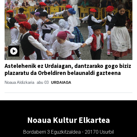
Astelehenik ez Urdaiagan, dantzarako gogo biziz
plazaratu da Orbeldiren belaunaldi gazteena
Noaua Aldizkaria
abu 03
URDAIAGA
Noaua Kultur Elkartea
Bordaberri 3 Eguzkitzaldea - 20170 Usurbil