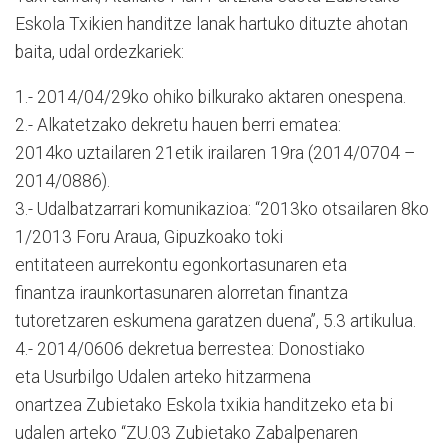
Eskola Txikien handitze lanak hartuko dituzte ahotan
baita, udal ordezkariek:
1.- 2014/04/29ko ohiko bilkurako aktaren onespena.
2.- Alkatetzako dekretu hauen berri ematea:
2014ko uztailaren 21etik irailaren 19ra (2014/0704 –
2014/0886).
3.- Udalbatzarrari komunikazioa: “2013ko otsailaren 8ko
1/2013 Foru Araua, Gipuzkoako toki
entitateen aurrekontu egonkortasunaren eta
finantza iraunkortasunaren alorretan finantza
tutoretzaren eskumena garatzen duena”, 5.3 artikulua.
4.- 2014/0606 dekretua berrestea: Donostiako
eta Usurbilgo Udalen arteko hitzarmena
onartzea Zubietako Eskola txikia handitzeko eta bi
udalen arteko “ZU.03 Zubietako Zabalpenaren