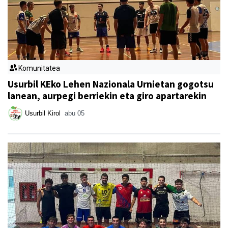
Komunitatea
Usurbil KEko Lehen Nazionala Urnietan gogotsu
lanean, aurpegi berriekin eta giro apartarekin
Usurbil Kirol
abu 05