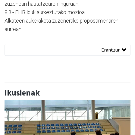
zuzenean hautatzearen inguruan.
8.3.- EHBilduk aurkeztutako mozioa:
Alkateen aukeraketa zuzenerako proposamenaren
aurrean.
Erantzun
Ikusienak