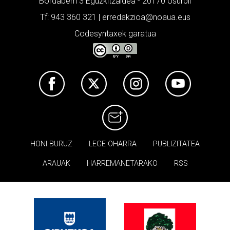
Bordaberri 3 Eguzkitzaldea - 20170 Usurbil
Tf: 943 360 321 | erredakzioa@noaua.eus
Codesyntaxek garatua
HONI BURUZ
LEGE OHARRA
PUBLIZITATEA
ARAUAK
HARREMANETARAKO
RSS