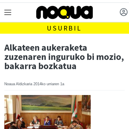
USURBIL
Alkateen aukeraketa
zuzenaren inguruko bi mozio,
bakarra bozkatua
Noaua Aldizkaria
2014ko urriaren 1a