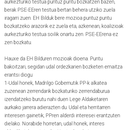
aurkezturiko testua puntuz puntu bozkatzen bazen,
berak PSE-EEren testua bertan behera utziko zuela
iragarri zuen. EH Bilduk bere mozioa puntuz puntu
bozkatzeko arazorik ez zuela eta, azkenean, koalizioak
aurkezturiko testua soilik onartu zen. PSE-EErena ez
zen bozkatu.
Hauxe da EH Bilduren mozioak dioena. Puntu
bakoitzari, segidan udal ordezkarien bozketen emaitza
erantsi diogu:
1-Udal honek, Madrilgo Gobernutik PP-k alkatea
zuzenean zerrendarik bozkaturiko zerrendaburua
izendatzeko burutu nahi duen Lege Aldaketaren
aurkako jarrera adierazten du. Udal eta herritarren
interesen gainetik, PPren alderdi interesei erantzuten
dielako. Norabide horretan, udal honek, interes