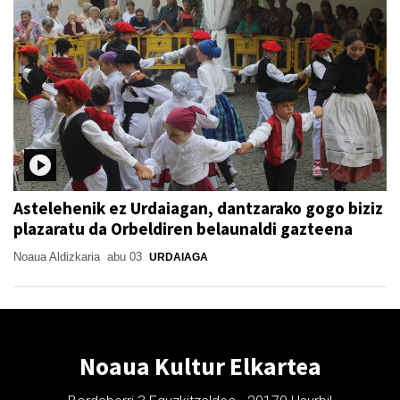
Astelehenik ez Urdaiagan, dantzarako gogo biziz
plazaratu da Orbeldiren belaunaldi gazteena
Noaua Aldizkaria
abu 03
URDAIAGA
Noaua Kultur Elkartea