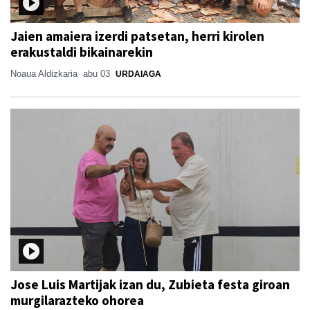
Jaien amaiera izerdi patsetan, herri kirolen
erakustaldi bikainarekin
Noaua Aldizkaria
abu 03
URDAIAGA
Jose Luis Martijak izan du, Zubieta festa giroan
murgilarazteko ohorea