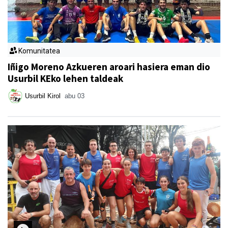
Komunitatea
Iñigo Moreno Azkueren aroari hasiera eman dio
Usurbil KEko lehen taldeak
Usurbil Kirol
abu 03