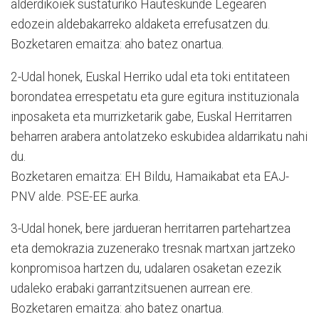
alderdikoiek sustaturiko Hauteskunde Legearen
edozein aldebakarreko aldaketa errefusatzen du.
Bozketaren emaitza: aho batez onartua.
2-Udal honek, Euskal Herriko udal eta toki entitateen
borondatea errespetatu eta gure egitura instituzionala
inposaketa eta murrizketarik gabe, Euskal Herritarren
beharren arabera antolatzeko eskubidea aldarrikatu nahi
du.
Bozketaren emaitza: EH Bildu, Hamaikabat eta EAJ-
PNV alde. PSE-EE aurka.
3-Udal honek, bere jardueran herritarren partehartzea
eta demokrazia zuzenerako tresnak martxan jartzeko
konpromisoa hartzen du, udalaren osaketan ezezik
udaleko erabaki garrantzitsuenen aurrean ere.
Bozketaren emaitza: aho batez onartua.