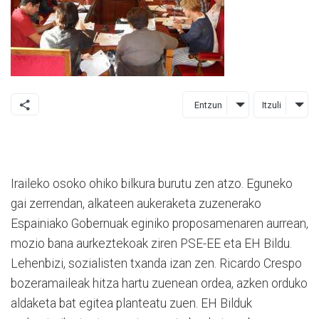
Entzun
Itzuli
Iraileko osoko ohiko bilkura burutu zen atzo. Eguneko
gai zerrendan, alkateen aukeraketa zuzenerako
Espainiako Gobernuak eginiko proposamenaren aurrean,
mozio bana aurkeztekoak ziren PSE-EE eta EH Bildu.
Lehenbizi, sozialisten txanda izan zen. Ricardo Crespo
bozeramaileak hitza hartu zuenean ordea, azken orduko
aldaketa bat egitea planteatu zuen. EH Bilduk