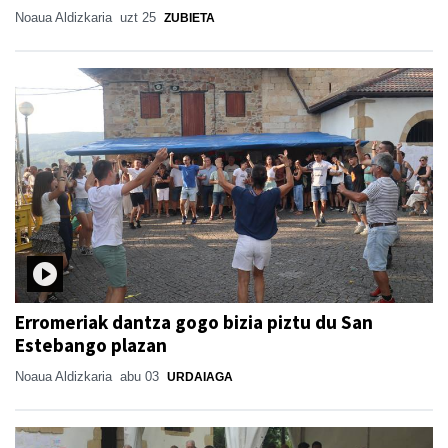
Noaua Aldizkaria
uzt 25
ZUBIETA
Erromeriak dantza gogo bizia piztu du San
Estebango plazan
Noaua Aldizkaria
abu 03
URDAIAGA