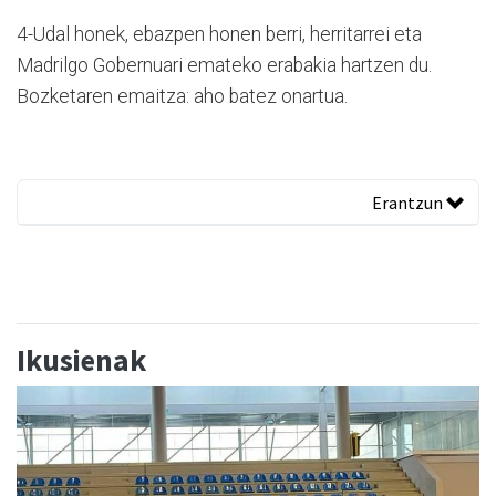
4-Udal honek, ebazpen honen berri, herritarrei eta
Madrilgo Gobernuari emateko erabakia hartzen du.
Bozketaren emaitza: aho batez onartua.
Erantzun
Ikusienak