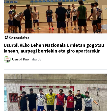
Komunitatea
Usurbil KEko Lehen Nazionala Urnietan gogotsu
lanean, aurpegi berriekin eta giro apartarekin
Usurbil Kirol
abu 05