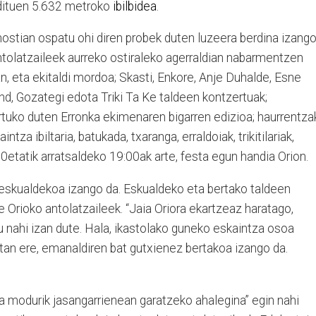
o dituen 5.632 metroko
ibilbidea
.
stian ospatu ohi diren probek duten luzeera berdina izang
antolatzaileek aurreko ostiraleko agerraldian nabarmentzen
, eta ekitaldi mordoa; Skasti, Enkore, Anje Duhalde, Esne
d, Gozategi edota Triki Ta Ke taldeen kontzertuak;
rtuko duten Erronka ekimenaren bigarren edizioa; haurrentza
ntza ibiltaria, batukada, txaranga, erraldoiak, trikitilariak,
00etatik arratsaldeko 19:00ak arte, festa egun handia Orion.
 eskualdekoa izango da. Eskualdeko eta bertako taldeen
e Orioko antolatzaileek. “Jaia Oriora ekartzeaz haratago,
tu nahi izan dute. Hala, ikastolako guneko eskaintza osoa
eetan ere, emanaldiren bat gutxienez bertakoa izango da.
eta modurik jasangarrienean garatzeko ahalegina” egin nahi