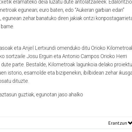
etxetik eramateko deia luzatu dute antolatzaileek. Edalontzi
metroak egunean; euro baten, edo “Aukeran garbian edan”
, egunean zehar banatuko diren jakiak ontzi konpostagarriet
 barne.
rasoak eta Anjel Lertxundi omenduko ditu Orioko Kilometroa
ialdiko sortzaile Josu Erguin eta Antonio Campos Orioko Herri
 dute parte. Bestalde, Kilometroak lagunkoia delako proiekt
en istorio, esamolde eta bizipenekin, ibilbidean zehar ikusga
satu dituzte.
haztasun guztiak, egunotan jaso ahalko
Erantzun