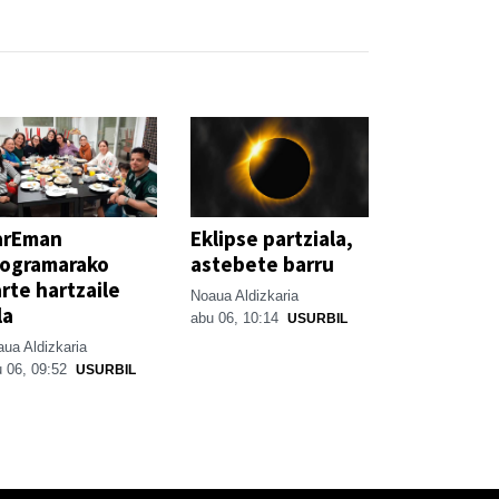
arEman
Eklipse partziala,
rogramarako
astebete barru
rte hartzaile
Noaua Aldizkaria
la
abu 06, 10:14
USURBIL
ua Aldizkaria
 06, 09:52
USURBIL