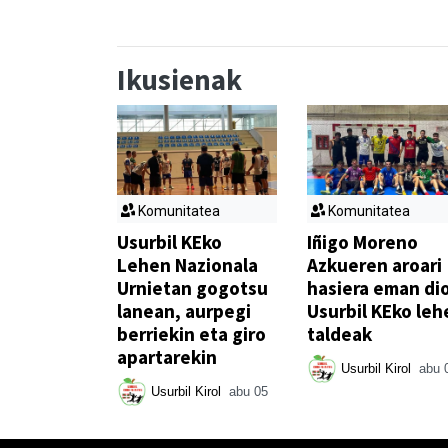
Ikusienak
Komunitatea
Komunitatea
Usurbil KEko
Iñigo Moreno
Lehen Nazionala
Azkueren aroari
Urnietan gogotsu
hasiera eman di
lanean, aurpegi
Usurbil KEko leh
berriekin eta giro
taldeak
apartarekin
Usurbil Kirol
abu 
Usurbil Kirol
abu 05