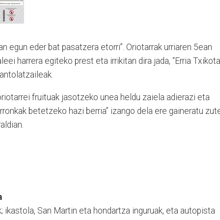
an egun eder bat pasatzera etorri”. Oriotarrak urriaren 5ean
ei harrera egiteko prest eta irrikitan dira jada, “Erria Txikota
antolatzaileak.
riotarrei fruituak jasotzeko unea heldu zaiela adierazi eta
erronkak betetzeko hazi berria” izango dela ere gaineratu zut
aldian.
a
k; ikastola, San Martin eta hondartza inguruak, eta autopista