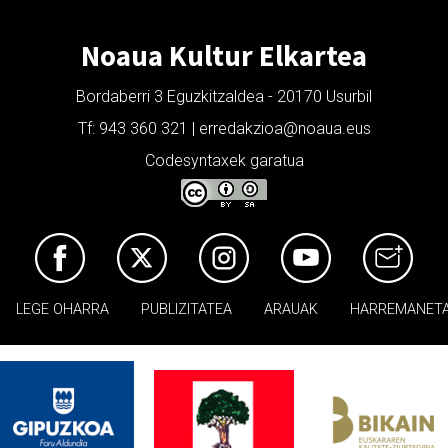
Noaua Kultur Elkartea
Bordaberri 3 Eguzkitzaldea - 20170 Usurbil
Tf: 943 360 321 | erredakzioa@noaua.eus
Codesyntaxek garatua
LEGE OHARRA
PUBLIZITATEA
ARAUAK
HARREMANET