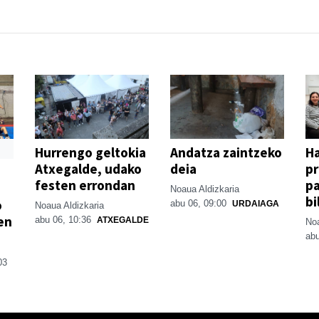
Hurrengo geltokia
Andatza zaintzeko
H
Atxegalde, udako
deia
p
festen errondan
pa
Noaua Aldizkaria
bi
o
abu 06, 09:00
URDAIAGA
Noaua Aldizkaria
en
abu 06, 10:36
ATXEGALDE
Noa
abu
03