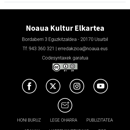
Noaua Kultur Elkartea
Bordaberri 3 Eguzkitzaldea - 20170 Usurbil
Tf: 943 360 321 | erredakzioa@noaua.eus
Codesyntaxek garatua
HONI BURUZ
LEGE OHARRA
PUBLIZITATEA