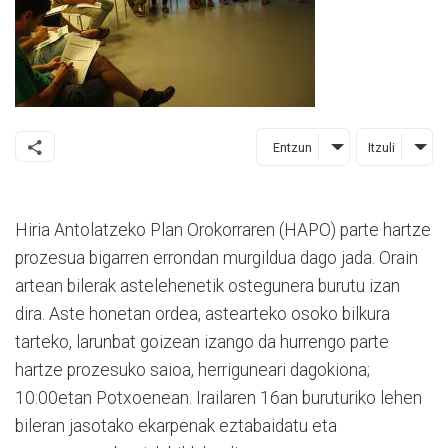
Entzun
Itzuli
Hiria Antolatzeko Plan Orokorraren (HAPO) parte hartze
prozesua bigarren errondan murgildua dago jada. Orain
artean bilerak astelehenetik ostegunera burutu izan
dira. Aste honetan ordea, astearteko osoko bilkura
tarteko, larunbat goizean izango da hurrengo parte
hartze prozesuko saioa, herriguneari dagokiona;
10:00etan Potxoenean. Irailaren 16an buruturiko lehen
bileran jasotako ekarpenak eztabaidatu eta