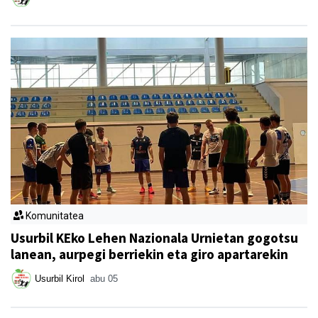
Komunitatea
Usurbil KEko Lehen Nazionala Urnietan gogotsu
lanean, aurpegi berriekin eta giro apartarekin
Usurbil Kirol
abu 05