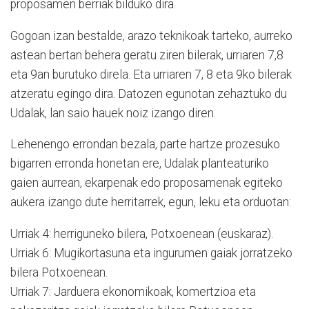
proposamen berriak bilduko dira.
Gogoan izan bestalde, arazo teknikoak tarteko, aurreko
astean bertan behera geratu ziren bilerak, urriaren 7,8
eta 9an burutuko direla. Eta urriaren 7, 8 eta 9ko bilerak
atzeratu egingo dira. Datozen egunotan zehaztuko du
Udalak, lan saio hauek noiz izango diren.
Lehenengo errondan bezala, parte hartze prozesuko
bigarren erronda honetan ere, Udalak planteaturiko
gaien aurrean, ekarpenak edo proposamenak egiteko
aukera izango dute herritarrek, egun, leku eta orduotan:
Urriak 4: herriguneko bilera, Potxoenean (euskaraz).
Urriak 6: Mugikortasuna eta ingurumen gaiak jorratzeko
bilera Potxoenean.
Urriak 7: Jarduera ekonomikoak, komertzioa eta