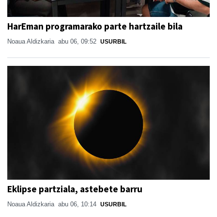
HarEman programarako parte hartzaile bila
Noaua Aldizkaria
abu 06, 09:52
USURBIL
Eklipse partziala, astebete barru
Noaua Aldizkaria
abu 06, 10:14
USURBIL