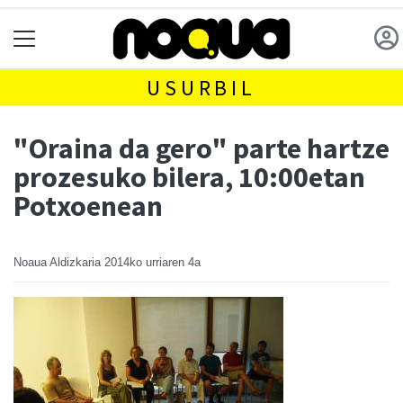
USURBIL
"Oraina da gero" parte hartze
prozesuko bilera, 10:00etan
Potxoenean
Noaua Aldizkaria
2014ko urriaren 4a