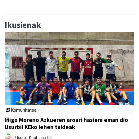
Ikusienak
Komunitatea
Iñigo Moreno Azkueren aroari hasiera eman dio
Usurbil KEko lehen taldeak
Usurbil Kirol
abu 03