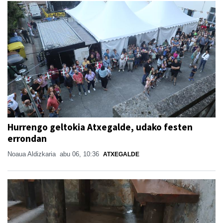
Hurrengo geltokia Atxegalde, udako festen
errondan
Noaua Aldizkaria
abu 06, 10:36
ATXEGALDE