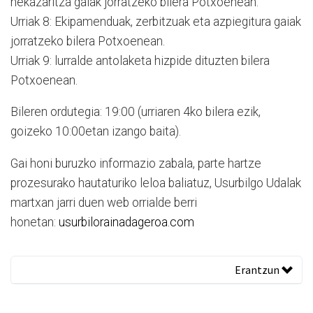
nekazaritza gaiak jorratzeko bilera Potxoenean.
Urriak 8: Ekipamenduak, zerbitzuak eta azpiegitura gaiak
jorratzeko bilera Potxoenean.
Urriak 9: lurralde antolaketa hizpide dituzten bilera
Potxoenean.
Bileren ordutegia: 19:00 (urriaren 4ko bilera ezik,
goizeko 10:00etan izango baita).
Gai honi buruzko informazio zabala, parte hartze
prozesurako hautaturiko leloa baliatuz, Usurbilgo Udalak
martxan jarri duen web orrialde berri
honetan:
usurbilorainadageroa.com
Erantzun