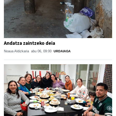
Andatza zaintzeko deia
Noaua Aldizkaria
abu 06, 09:00
URDAIAGA