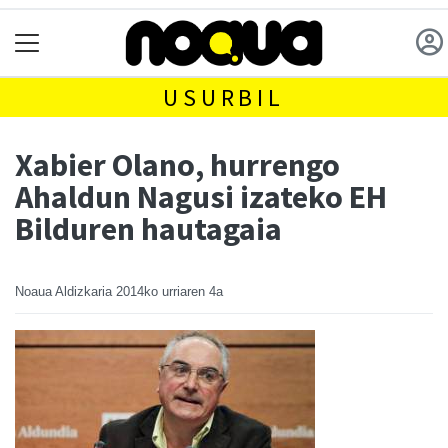
USURBIL
Xabier Olano, hurrengo
Ahaldun Nagusi izateko EH
Bilduren hautagaia
Noaua Aldizkaria
2014ko urriaren 4a