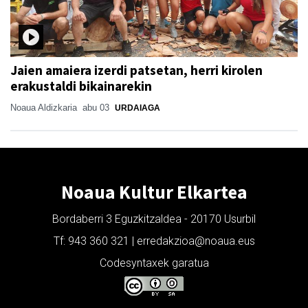
Jaien amaiera izerdi patsetan, herri kirolen
erakustaldi bikainarekin
Noaua Aldizkaria
abu 03
URDAIAGA
Noaua Kultur Elkartea
Bordaberri 3 Eguzkitzaldea - 20170 Usurbil
Tf: 943 360 321 | erredakzioa@noaua.eus
Codesyntaxek garatua