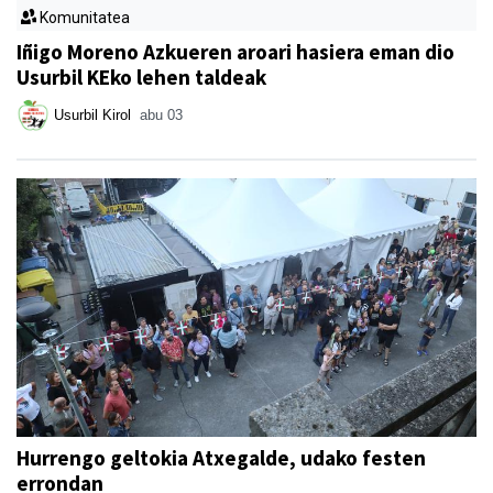
Komunitatea
Iñigo Moreno Azkueren aroari hasiera eman dio
Usurbil KEko lehen taldeak
Usurbil Kirol
abu 03
Hurrengo geltokia Atxegalde, udako festen
errondan