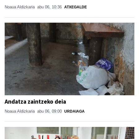
Noaua Aldizkaria
abu 06, 10:36
ATXEGALDE
Andatza zaintzeko deia
Noaua Aldizkaria
abu 06, 09:00
URDAIAGA