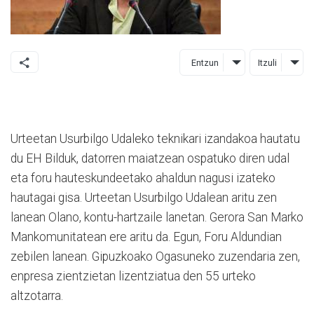
Entzun
Itzuli
Urteetan Usurbilgo Udaleko teknikari izandakoa hautatu
du EH Bilduk, datorren maiatzean ospatuko diren udal
eta foru hauteskundeetako ahaldun nagusi izateko
hautagai gisa. Urteetan Usurbilgo Udalean aritu zen
lanean Olano, kontu-hartzaile lanetan. Gerora San Marko
Mankomunitatean ere aritu da. Egun, Foru Aldundian
zebilen lanean. Gipuzkoako Ogasuneko zuzendaria zen,
enpresa zientzietan lizentziatua den 55 urteko
altzotarra.