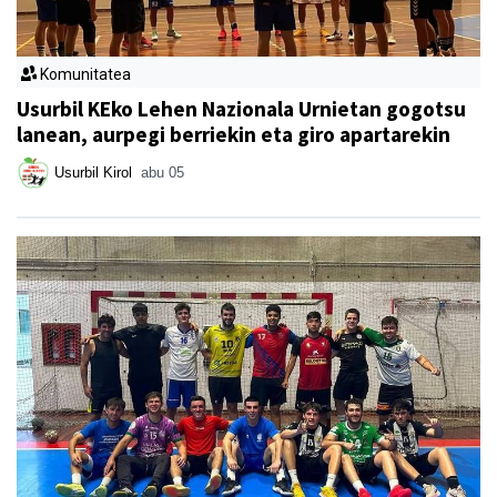
Komunitatea
Usurbil KEko Lehen Nazionala Urnietan gogotsu
lanean, aurpegi berriekin eta giro apartarekin
Usurbil Kirol
abu 05