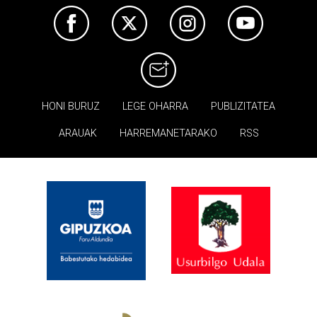
HONI BURUZ
LEGE OHARRA
PUBLIZITATEA
ARAUAK
HARREMANETARAKO
RSS