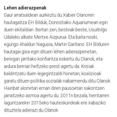
Lehen adierazpenak
Gaur arratsaldean aurkeztu du Xabier Olanoren
hautagaitza EH Bilduk, Donostiako Aquariumean egin
duen ekitaldian. Bertan zen, besteak beste, Usurbilgo
Udaleko alkate Mertxe Aizpurua. Eta baita noski,
egungo Ahaldun Nagusia, Martin Garitano. EH Bilduren
hautagai gisa egin dituen lehen adierazpenetan,
beregan jarritako konfiantza eskertu du Olanok, eta
ardura berriari heltzeko prest agertu da. Krisiak
baldintzatu duen legegintzaldi honetan, koalizioak
garatu dituen politika sozialak nabarmendu ditu Olanok.
Hainbat alorretan eman diren pausoetan sakontzen
jarraitzeko asmoa agertu du. 2011n bezala, herritarren
laguntzarekin 2015eko hauteskundeak ere irabaziko
dituztela adierazi du Olanok.