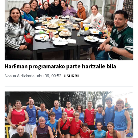
HarEman programarako parte hartzaile bila
Noaua Aldizkaria
abu 06, 09:52
USURBIL