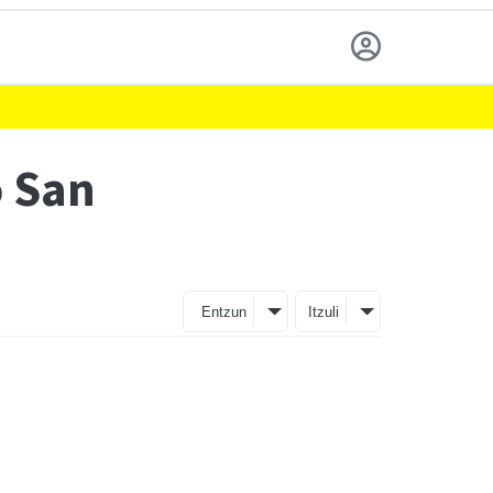
o San
Entzun
Itzuli