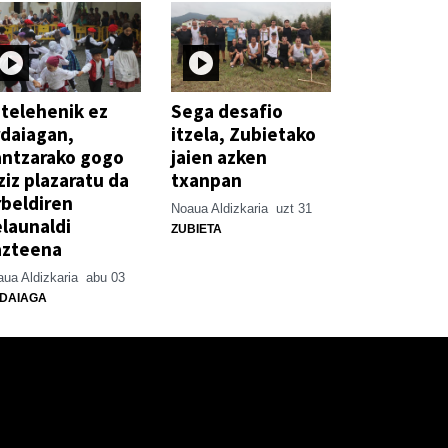
telehenik ez
Sega desafio
daiagan,
itzela, Zubietako
antzarako gogo
jaien azken
ziz plazaratu da
txanpan
beldiren
Noaua Aldizkaria
uzt 31
launaldi
ZUBIETA
azteena
ua Aldizkaria
abu 03
DAIAGA