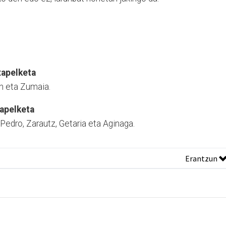
xapelketa
an eta Zumaia.
xapelketa
 Pedro, Zarautz, Getaria eta Aginaga.
Erantzun