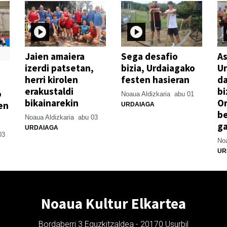
Jaien amaiera
Sega desafio
As
izerdi patsetan,
bizia, Urdaiagako
Ur
herri kirolen
festen hasieran
d
erakustaldi
bi
o
Noaua Aldizkaria
abu 01
bikainarekin
Or
en
URDAIAGA
be
Noaua Aldizkaria
abu 03
g
URDAIAGA
03
Noa
UR
Noaua Kultur Elkartea
Bordaberri 3 Eguzkitzaldea - 20170 Usurbil