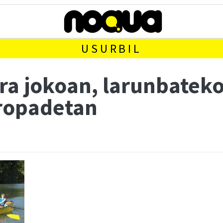
USURBIL
a jokoan, larunbatek
tropadetan