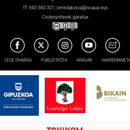
Tf: 943 360 321 | erredakzioa@noaua.eus
Codesyntaxek garatua
LEGE OHARRA
PUBLIZITATEA
ARAUAK
HARREMANET