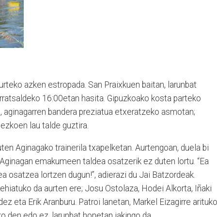
urteko azken estropada. San Praixkuen baitan, larunbat
arratsaldeko 16:00etan hasita. Gipuzkoako kosta parteko
ra, aginagarren bandera preziatua etxeratzeko asmotan;
zkoen lau talde guztira.
zuten Aginagako trainerila txapelketan. Aurtengoan, duela bi
z Aginagan emakumeen taldea osatzerik ez duten lortu. “Ea
 osatzea lortzen dugun!”, adierazi du Jai Batzordeak.
lehiatuko da aurten ere; Josu Ostolaza, Hodei Alkorta, Iñaki
dez eta Erik Aranburu. Patroi lanetan, Markel Eizagirre arituk
o den edo ez, larunbat honetan jakingo da.