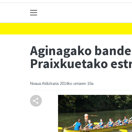
Aginagako bander
Praixkuetako es
Noaua Aldizkaria
2014ko urriaren 10a