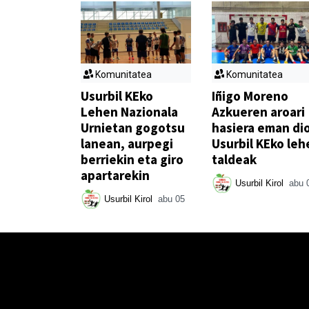
Komunitatea
Komunitatea
Usurbil KEko
Iñigo Moreno
Lehen Nazionala
Azkueren aroari
Urnietan gogotsu
hasiera eman di
lanean, aurpegi
Usurbil KEko leh
berriekin eta giro
taldeak
apartarekin
Usurbil Kirol
abu 
Usurbil Kirol
abu 05