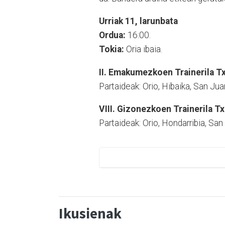
Urriak 11, larunbata
Ordua:
16:00.
Tokia:
Oria ibaia.
II. Emakumezkoen Trainerila T
Partaideak: Orio, Hibaika, San Ju
VIII. Gizonezkoen Trainerila T
Partaideak: Orio, Hondarribia, San
Ikusienak