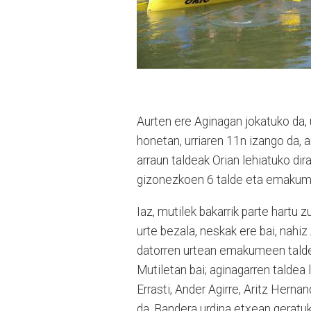
Aurten ere Aginagan jokatuko da, 
honetan, urriaren 11n izango da, 
arraun taldeak Orian lehiatuko di
gizonezkoen 6 talde eta emakume
Iaz, mutilek bakarrik parte hartu 
urte bezala, neskak ere bai, nahi
datorren urtean emakumeen taldea
Mutiletan bai; aginagarren taldea 
Errasti, Ander Agirre, Aritz Hernan
da. Bandera urdina etxean geratuk