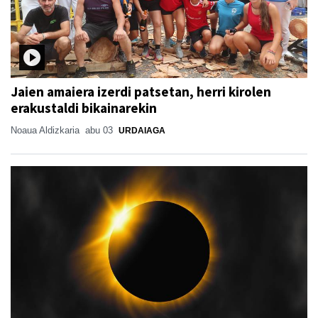
Jaien amaiera izerdi patsetan, herri kirolen
erakustaldi bikainarekin
Noaua Aldizkaria
abu 03
URDAIAGA