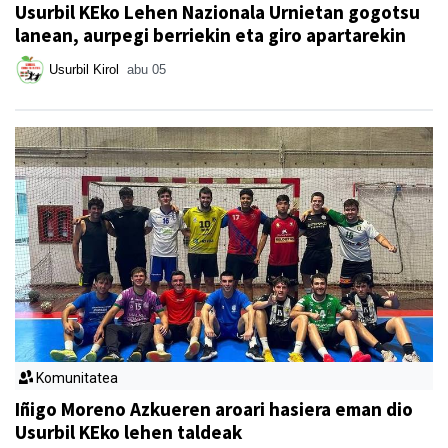
Usurbil KEko Lehen Nazionala Urnietan gogotsu
lanean, aurpegi berriekin eta giro apartarekin
Usurbil Kirol
abu 05
Komunitatea
Iñigo Moreno Azkueren aroari hasiera eman dio
Usurbil KEko lehen taldeak