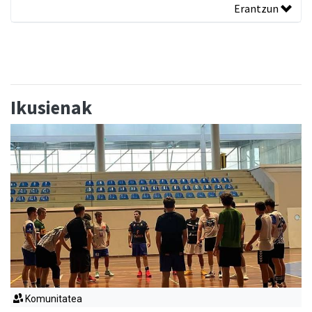
Erantzun
Ikusienak
Komunitatea