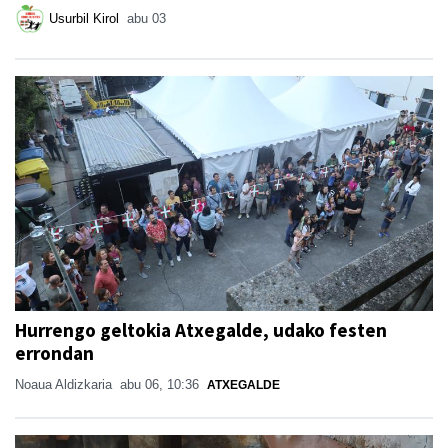
Usurbil Kirol
abu 03
Hurrengo geltokia Atxegalde, udako festen
errondan
Noaua Aldizkaria
abu 06, 10:36
ATXEGALDE