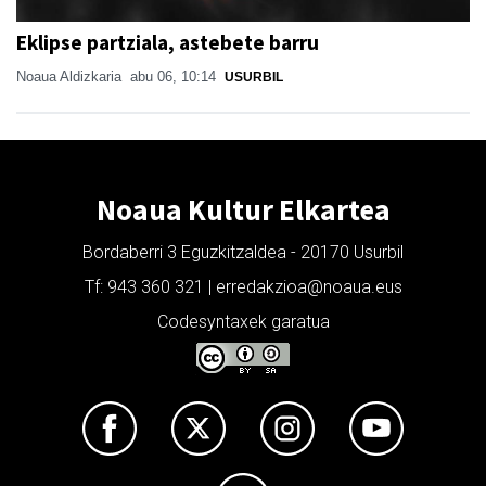
Eklipse partziala, astebete barru
Noaua Aldizkaria
abu 06, 10:14
USURBIL
Noaua Kultur Elkartea
Bordaberri 3 Eguzkitzaldea - 20170 Usurbil
Tf: 943 360 321 | erredakzioa@noaua.eus
Codesyntaxek garatua