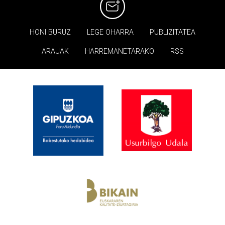
HONI BURUZ
LEGE OHARRA
PUBLIZITATEA
ARAUAK
HARREMANETARAKO
RSS