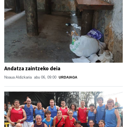
Andatza zaintzeko deia
Noaua Aldizkaria
abu 06, 09:00
URDAIAGA