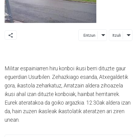
Entzun
Itzuli
Militar espainiarren hiru konboi ikusi berri dituzte gaur
eguerdian Usurbilen. Zehazkiago esanda, Atxegaldetik
gora, ikastola zeharkatuz, Arratzain aldera zihoazela
ikusi ahal izan dituzte konboiak, hainbat herritarrek.
Eurek ateratakoa da goiko argazkia. 12:30ak aldera izan
da, hain zuzen ikasleak ikastolatik ateratzen ari ziren
unean.