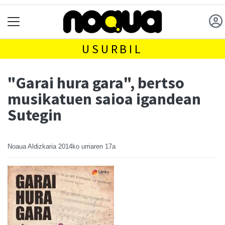
USURBIL
"Garai hura gara", bertso
musikatuen saioa igandean
Sutegin
Noaua Aldizkaria
2014ko urriaren 17a