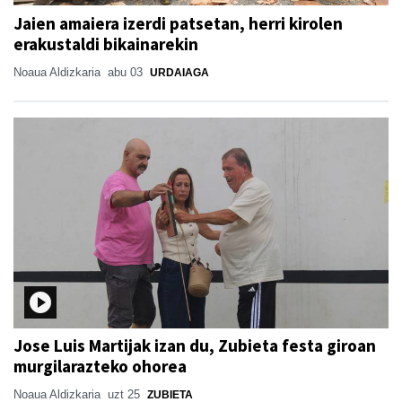
Jaien amaiera izerdi patsetan, herri kirolen
erakustaldi bikainarekin
Noaua Aldizkaria
abu 03
URDAIAGA
Jose Luis Martijak izan du, Zubieta festa giroan
murgilarazteko ohorea
Noaua Aldizkaria
uzt 25
ZUBIETA