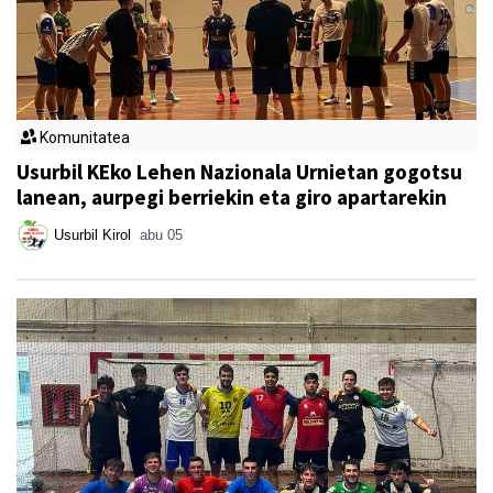
Komunitatea
Usurbil KEko Lehen Nazionala Urnietan gogotsu
lanean, aurpegi berriekin eta giro apartarekin
Usurbil Kirol
abu 05