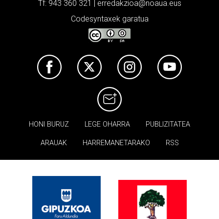
Tf: 943 360 321 | erredakzioa@noaua.eus
Codesyntaxek garatua
HONI BURUZ
LEGE OHARRA
PUBLIZITATEA
ARAUAK
HARREMANETARAKO
RSS