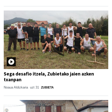
Sega desafio itzela, Zubietako jaien azken
txanpan
Noaua Aldizkaria
uzt 31
ZUBIETA