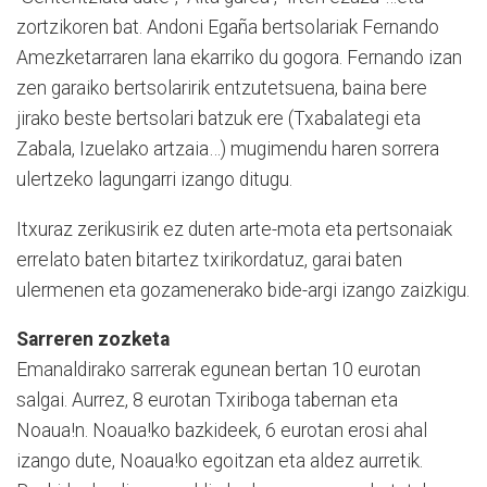
zortzikoren bat. Andoni Egaña bertsolariak Fernando
Amezketarraren lana ekarriko du gogora. Fernando izan
zen garaiko bertsolaririk entzutetsuena, baina bere
jirako beste bertsolari batzuk ere (Txabalategi eta
Zabala, Izuelako artzaia…) mugimendu haren sorrera
ulertzeko lagungarri izango ditugu.
Itxuraz zerikusirik ez duten arte-mota eta pertsonaiak
errelato baten bitartez txirikordatuz, garai baten
ulermenen eta gozamenerako bide-argi izango zaizkigu.
Sarreren zozketa
Emanaldirako sarrerak egunean bertan 10 eurotan
salgai. Aurrez, 8 eurotan Txiriboga tabernan eta
Noaua!n. Noaua!ko bazkideek, 6 eurotan erosi ahal
izango dute, Noaua!ko egoitzan eta aldez aurretik.