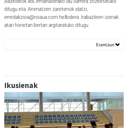
Bazkideok adi; emanaldirako lau sarrera zozketatuko
ditugu eta. Animatzen zaretenok idatzi,
erredakzioa@noaua.com helbidera. Irabazleen izenak
atari honetan bertan argitaratuko ditugu.
Erantzun
Ikusienak