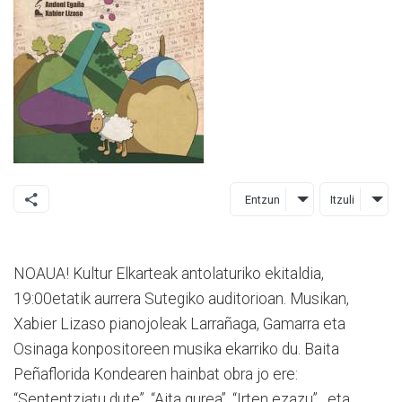
Entzun
Itzuli
NOAUA! Kultur Elkarteak antolaturiko ekitaldia,
19:00etatik aurrera Sutegiko auditorioan. Musikan,
Xabier Lizaso pianojoleak Larrañaga, Gamarra eta
Osinaga konpositoreen musika ekarriko du. Baita
Peñaflorida Kondearen hainbat obra jo ere:
“Sententziatu dute”, “Aita gurea”, “Irten ezazu”…eta