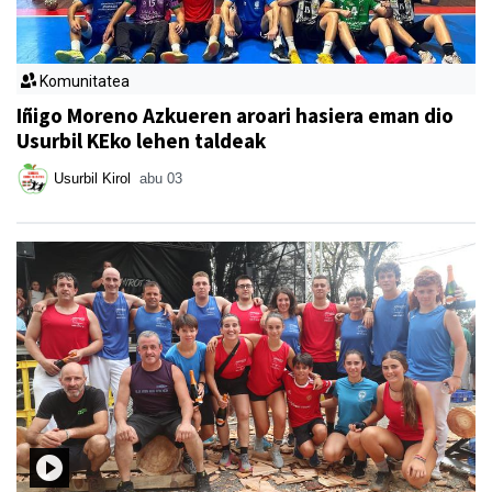
Komunitatea
Iñigo Moreno Azkueren aroari hasiera eman dio
Usurbil KEko lehen taldeak
Usurbil Kirol
abu 03