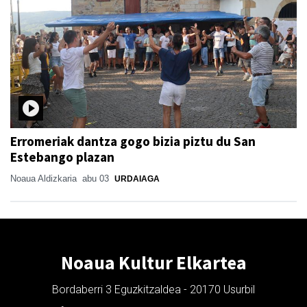
Erromeriak dantza gogo bizia piztu du San
Estebango plazan
Noaua Aldizkaria
abu 03
URDAIAGA
Noaua Kultur Elkartea
Bordaberri 3 Eguzkitzaldea - 20170 Usurbil