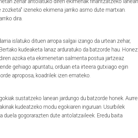
honetan zehar antolatuko diren ekimenak finantzatzeko lanea
e zozketa" izeneko ekimena jarriko asmo dute martxan.
rriko dira.
rria islatuko dituen arropa salgai izango da urtean zehar,
Bertako kudeaketa lanaz arduratuko da batzorde hau. Honez
 diren azoka eta ekimenetan salmenta postua jartzeaz
jende gehiago apuntatu, orduan eta irteera gutxiago egin
tzorde aproposa, koadrilek izen emateko.
egokiak sustatzeko lanean jardungo du batzorde honek. Aurre
ndakinak kudeatzeko modu egokiaren inguruan. Usurbilek
ia duela gogorarazten dute antolatzaileek. Eredu baita