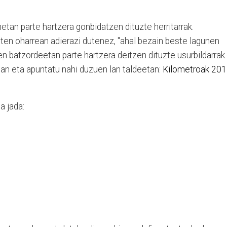
etan parte hartzera gonbidatzen dituzte herritarrak.
en oharrean adierazi dutenez, "ahal bezain beste lagunen
en batzordeetan parte hartzera deitzen dituzte usurbildarrak.
tan eta apuntatu nahi duzuen lan taldeetan:
Kilometroak 201
a jada: