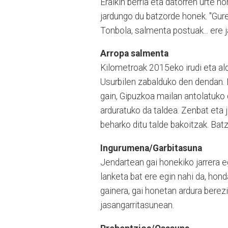
Eraikin berria eta datorren urte 
jardungo du batzorde honek. "Gur
Tonbola, salmenta postuak... ere ja
Arropa salmenta
Kilometroak 2015eko irudi eta alda
Usurbilen zabalduko den dendan. 
gain, Gipuzkoa mailan antolatuko
arduratuko da taldea. Zenbat eta 
beharko ditu talde bakoitzak. Ba
Ingurumena/Garbitasuna
Jendartean gai honekiko jarrera 
lanketa bat ere egin nahi da, ho
gainera, gai honetan ardura berez
jasangarritasunean.