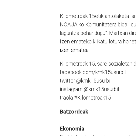
Kilometroak 15etik antolaketa lan
NOAUA!ko Komunitatera bidali dut
laguntza behar dugu". Martxan dir
Izen emateko klikatu lotura hone
izen ematea
Kilometroak 15, sare sozialetan d
facebook.com/kmk15usurbil
twitter @kmk15usurbil
instagram @kmk15usurbil
traola #Kilometroak15
Batzordeak
Ekonomia