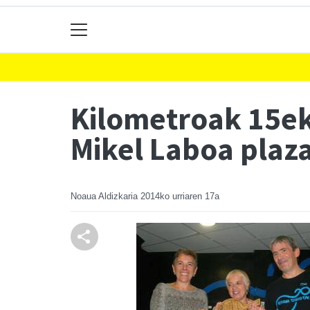
Kilometroak 15ek
Mikel Laboa plaz
Noaua Aldizkaria
2014ko urriaren 17a