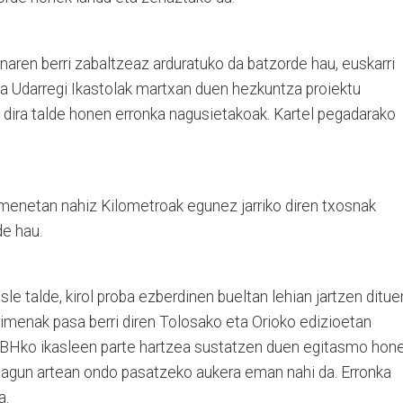
en berri zabaltzeaz arduratuko da batzorde hau, euskarri
ta Udarregi Ikastolak martxan duen hezkuntza proiektu
 dira talde honen erronka nagusietakoak. Kartel pegadarako
imenetan nahiz Kilometroak egunez jarriko diren txosnak
e hau.
le talde, kirol proba ezberdinen bueltan lehian jartzen ditue
kimenak pasa berri diren Tolosako eta Orioko edizioetan
DBHko ikasleen parte hartzea sustatzen duen egitasmo hone
 lagun artean ondo pasatzeko aukera eman nahi da. Erronka
a.