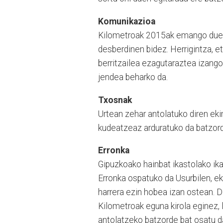
Komunikazioa
Kilometroak 2015ak emango duenar
desberdinen bidez. Herrigintza, e
berritzailea ezagutaraztea izango
jendea beharko da.
Txosnak
Urtean zehar antolatuko diren ek
kudeatzeaz arduratuko da batzord
Erronka
Gipuzkoako hainbat ikastolako ikas
Erronka ospatuko da Usurbilen, e
harrera ezin hobea izan ostean. 
Kilometroak eguna kirola eginez,
antolatzeko batzorde bat osatu d