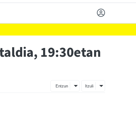
taldia, 19:30etan
Entzun
Itzuli