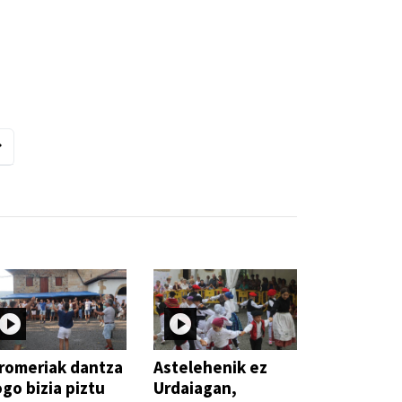
romeriak dantza
Astelehenik ez
go bizia piztu
Urdaiagan,