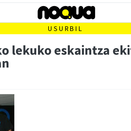
USURBIL
o lekuko eskaintza eki
an