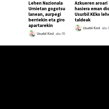
Lehen Nazionala
Azkueren aroari
Urnietan gogotsu
hasiera eman di
lanean, aurpegi
Usurbil KEko leh
berriekin eta giro
taldeak
apartarekin
Usurbil Kirol
abu 
Usurbil Kirol
abu 05