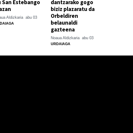
u San Estebango
dantzarako gogo
azan
biziz plazaratu da
Orbeldiren
ua Aldizkaria
abu 03
belaunaldi
DAIAGA
gazteena
Noaua Aldizkaria
abu 03
URDAIAGA