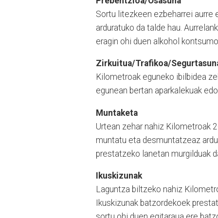
Prebentzioa/Osasuna
Sortu litezkeen ezbeharrei aurre 
arduratuko da talde hau. Aurrelan
eragin ohi duen alkohol kontsumo
Zirkuitua/Trafikoa/Segurtasun
Kilometroak eguneko ibilbidea zeh
egunean bertan aparkalekuak edot
Muntaketa
Urtean zehar nahiz Kilometroak 
muntatu eta desmuntatzeaz ardur
prestatzeko lanetan murgilduak da
Ikuskizunak
Laguntza biltzeko nahiz Kilometr
Ikuskizunak batzordekoek prestat
sortu ohi duen egitaraua ere bat