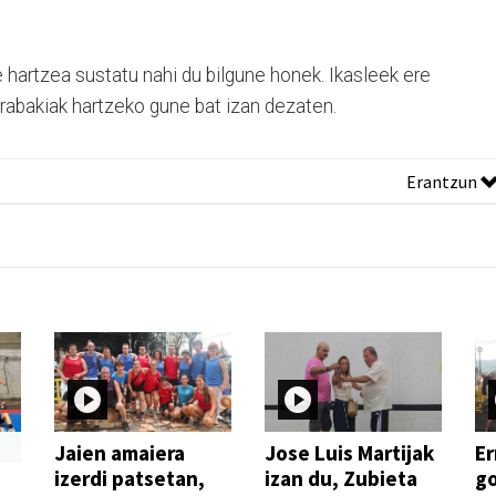
e hartzea sustatu nahi du bilgune honek. Ikasleek ere
rabakiak hartzeko gune bat izan dezaten.
Erantzun
Jaien amaiera
Jose Luis Martijak
Er
izerdi patsetan,
izan du, Zubieta
go