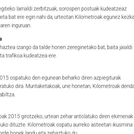
egiteko larrialdi zerbitzuak, sorospen postuak kudeatzeaz
keta bat ere egin nahi da, urteotan Kilometroak egunez kezk
aren inguruan.
a
aztea izango da talde honen zereginetako bat, baita jaialdi
a trafikoa kudeatzea ere.
2015 ospatuko den egunean beharko diren azpiegiturak
atuko dira. Muntaketakoak, une honetan, Kilometroak dend
biltza.
oak 2015 girotzeko, urtean zehar antolatuko diren ekimenak
uko dituzte. Kilometroak ospatu aurreko asteetan ikusmina
zorde honek landu eta zehaztuko du.