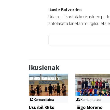
Ikasle Batzordea
Udarregi Ikastolako ikasleen part
antolaketa lanetan murgildu eta e
Ikusienak
Komunitatea
Komunitatea
Usurbil KEko
Iñigo Moreno