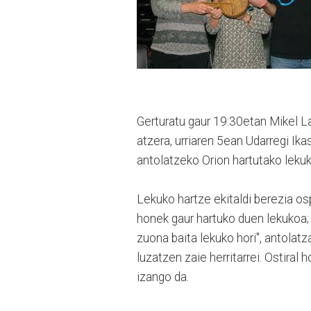
Gerturatu gaur 19:30etan Mikel L
atzera, urriaren 5ean Udarregi Ik
antolatzeko Orion hartutako leku
Lekuko hartze ekitaldi berezia osp
honek gaur hartuko duen lekukoa; "
zuona baita lekuko hori", antolat
luzatzen zaie herritarrei. Ostiral
izango da.