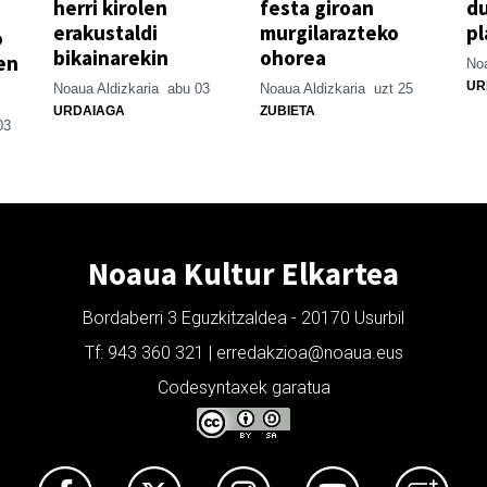
herri kirolen
festa giroan
d
erakustaldi
murgilarazteko
pl
o
bikainarekin
ohorea
en
Noa
UR
Noaua Aldizkaria
abu 03
Noaua Aldizkaria
uzt 25
URDAIAGA
ZUBIETA
03
Noaua Kultur Elkartea
Bordaberri 3 Eguzkitzaldea - 20170 Usurbil
Tf: 943 360 321 | erredakzioa@noaua.eus
Codesyntaxek garatua