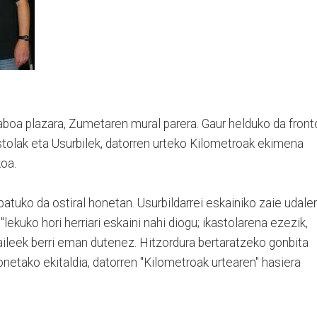
aboa plazara, Zumetaren mural parera. Gaur helduko da front
astolak eta Usurbilek, datorren urteko Kilometroak ekimena
koa.
atuko da ostiral honetan. Usurbildarrei eskainiko zaie udaler
lekuko hori herriari eskaini nahi diogu; ikastolarena ezezik,
zaileek berri eman dutenez. Hitzordura bertaratzeko gonbita
 honetako ekitaldia, datorren "Kilometroak urtearen" hasiera