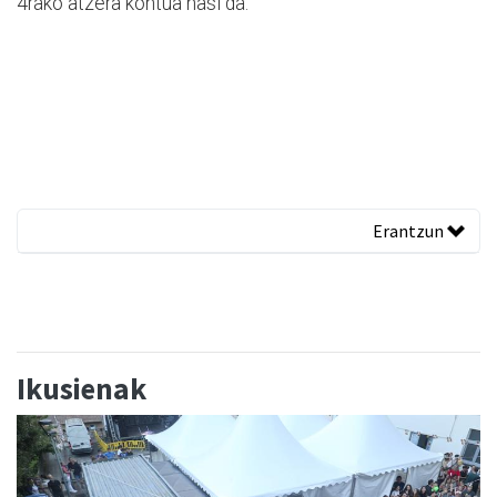
4rako atzera kontua hasi da.
Erantzun
Ikusienak