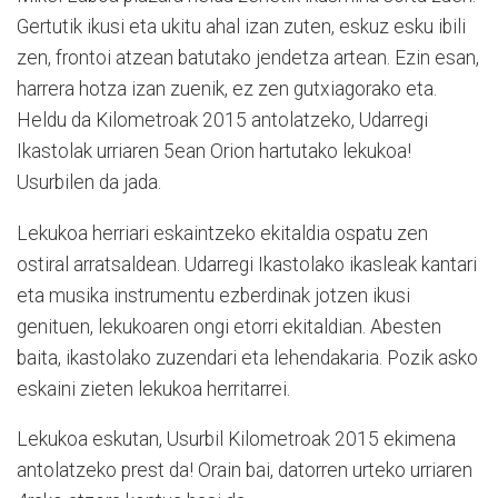
Gertutik ikusi eta ukitu ahal izan zuten, eskuz esku ibili
zen, frontoi atzean batutako jendetza artean. Ezin esan,
harrera hotza izan zuenik, ez zen gutxiagorako eta.
Heldu da Kilometroak 2015 antolatzeko, Udarregi
Ikastolak urriaren 5ean Orion hartutako lekukoa!
Usurbilen da jada.
Lekukoa herriari eskaintzeko ekitaldia ospatu zen
ostiral arratsaldean. Udarregi Ikastolako ikasleak kantari
eta musika instrumentu ezberdinak jotzen ikusi
genituen, lekukoaren ongi etorri ekitaldian. Abesten
baita, ikastolako zuzendari eta lehendakaria. Pozik asko
eskaini zieten lekukoa herritarrei.
Lekukoa eskutan, Usurbil Kilometroak 2015 ekimena
antolatzeko prest da! Orain bai, datorren urteko urriaren