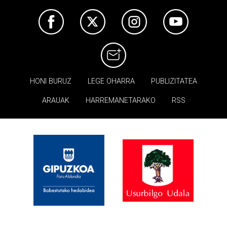
HONI BURUZ
LEGE OHARRA
PUBLIZITATEA
ARAUAK
HARREMANETARAKO
RSS