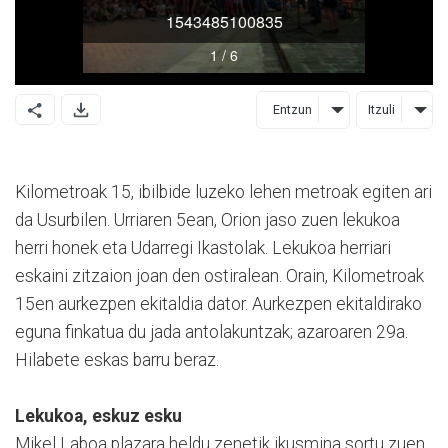
Entzun
Itzuli
Kilometroak 15, ibilbide luzeko lehen metroak egiten ari
da Usurbilen. Urriaren 5ean, Orion jaso zuen lekukoa
herri honek eta Udarregi Ikastolak. Lekukoa herriari
eskaini zitzaion joan den ostiralean. Orain, Kilometroak
15en aurkezpen ekitaldia dator. Aurkezpen ekitaldirako
eguna finkatua du jada antolakuntzak; azaroaren 29a.
Hilabete eskas barru beraz.
Lekukoa, eskuz esku
Mikel Laboa plazara heldu zenetik ikusmina sortu zuen.