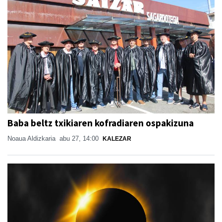
Baba beltz txikiaren kofradiaren ospakizuna
Noaua Aldizkaria
abu 27, 14:00
KALEZAR