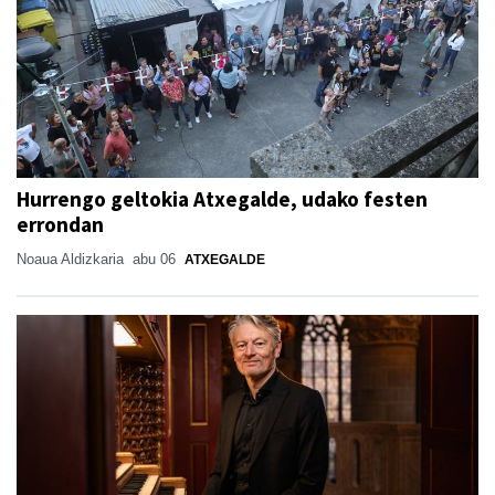
Hurrengo geltokia Atxegalde, udako festen
errondan
Noaua Aldizkaria
abu 06
ATXEGALDE