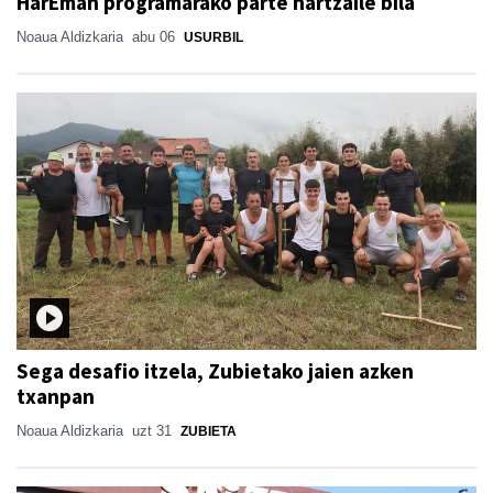
HarEman programarako parte hartzaile bila
Noaua Aldizkaria
abu 06
USURBIL
Sega desafio itzela, Zubietako jaien azken
txanpan
Noaua Aldizkaria
uzt 31
ZUBIETA