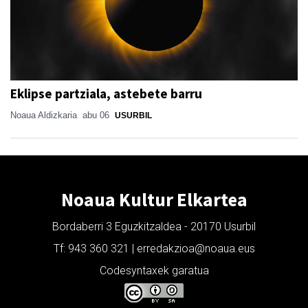
Eklipse partziala, astebete barru
Noaua Aldizkaria
abu 06
USURBIL
Noaua Kultur Elkartea
Bordaberri 3 Eguzkitzaldea - 20170 Usurbil
Tf: 943 360 321 | erredakzioa@noaua.eus
Codesyntaxek garatua