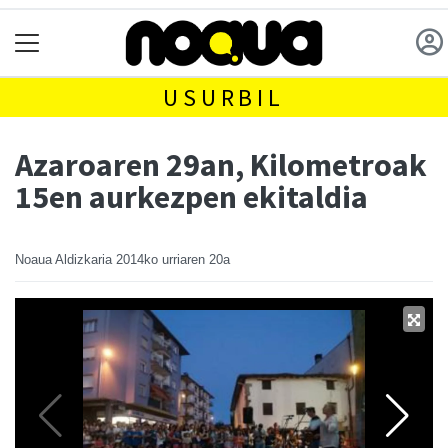
USURBIL
Azaroaren 29an, Kilometroak
15en aurkezpen ekitaldia
Noaua Aldizkaria
2014ko urriaren 20a