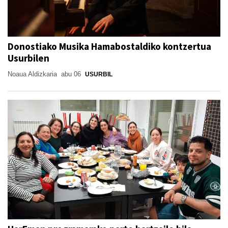
Donostiako Musika Hamabostaldiko kontzertua
Usurbilen
Noaua Aldizkaria
abu 06
USURBIL